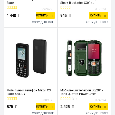
Black
Step+ Black (без СЗУ в
комплекте)
292479
310323
1 440
945
КУПИТЬ
КУПИТЬ
ХОЧУ ДЕШЕВЛЕ!
ХОЧУ ДЕШЕВЛЕ!
Мобильный телефон Maxvi C3i
Мобильный телефон BQ 2817
Black без З/У
Tank Quattro Power Green
(31)
330937
374694
875
2 425
КУПИТЬ
КУПИТЬ
ХОЧУ ДЕШЕВЛЕ!
ХОЧУ ДЕШЕВЛЕ!