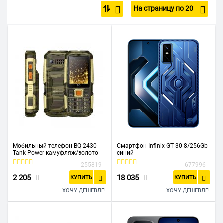
На страницу по 20
С большим экраном
4G (LTE)
5G
С GPS
С NFC
Недорогие
До 10 000 р
До 15 000 р
Черные
С защитой от пыли и влаги
Bluetooth
Full HD
BQ
Infinix
Itel
Realme
Samsung
TECNO
Xiaomi
Мобильный телефон BQ 2430
Смартфон Infinix GT 30 8/256Gb
Tank Power камуфляж/золото
синий
255819
677996
2 205
18 035
КУПИТЬ
КУПИТЬ
ХОЧУ ДЕШЕВЛЕ!
ХОЧУ ДЕШЕВЛЕ!