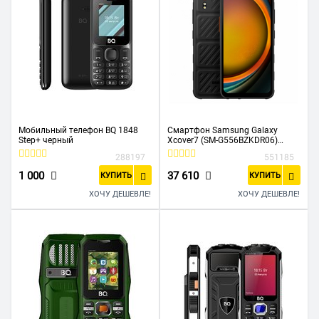
Мобильный телефон BQ 1848
Смартфон Samsung Galaxy
Step+ черный
Xcover7 (SM-G556BZKDR06)
6+128GB, черный
288197
551185
1 000
37 610
КУПИТЬ
КУПИТЬ
ХОЧУ ДЕШЕВЛЕ!
ХОЧУ ДЕШЕВЛЕ!