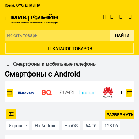
Крым, ЮФО, ДНР, ЛНР
НАЙТИ
КАТАЛОГ ТОВАРОВ
Смартфоны и мобильные телефоны
Смартфоны c Android
РАЗВЕРНУТЬ
Игровые
На Android
На iOS
64 Гб
128 Гб
256 Гб
512 Гб
Apple iPhone
2 SIM