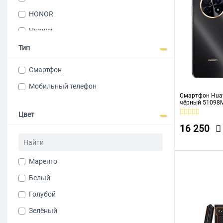
HONOR
Huawei
IIIF150
Тип
Infinix
Смартфон
INOI
Мобильный телефон
MAXVI
Смартфон Huaw
чёрный 5109
NOKIA
Цвет
16 250
OPPO
Philips
Маренго
Realme
Белый
Rikor
Голубой
Samsung
Зелёный
Tecno