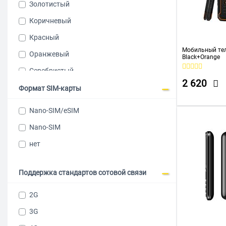
Золотистый
teXet
Коричневый
Ulefone
Красный
XIAOMI
Мобильный тел
Оранжевый
Black+Orange
Серебристый
2 620
Серый
Формат SIM-карты
Синий
Nano-SIM/eSIM
Фиолетовый
Nano-SIM
Чёрный
нет
Поддержка стандартов сотовой связи
2G
3G