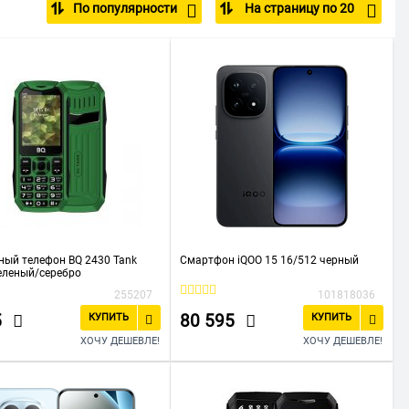
По популярности
На страницу по 20
tel
Realme
Samsung
TECNO
ый телефон BQ 2430 Tank
Смартфон iQOO 15 16/512 черный
еленый/серебро
255207
101818036
5
80 595
КУПИТЬ
КУПИТЬ
ХОЧУ ДЕШЕВЛЕ!
ХОЧУ ДЕШЕВЛЕ!