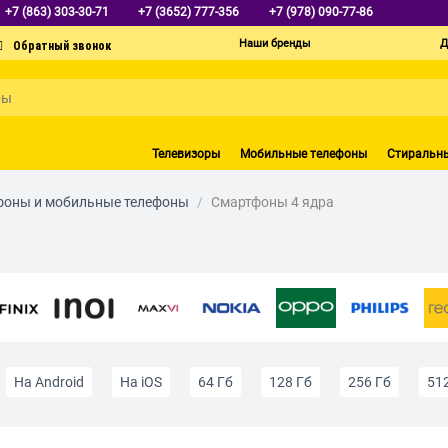
+7 (863) 303-30-71
+7 (3652) 777-356
+7 (978) 090-77-86
Наши бренды
Д
Телевизоры
Мобильные телефоны
Стиральн
фоны и мобильные телефоны
/
Смартфоны 4 ядра
На Android
На iOS
64 Гб
128 Гб
256 Гб
51
экраном
4G (LTE)
5G
С GPS
С NFC
Недороги