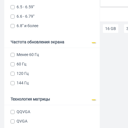
6.5 - 6.59"
6.6 - 6.79"
6.8" и более
16 GB
Частота обновления экрана
3 ГБ ОЗУ
Менее 60 Гц
Мужские т
60 Гц
Телефоны с
120 Гц
144 Гц
до 10000
Технология матрицы
Смартфоны 
QQVGA
Функция Г
QVGA