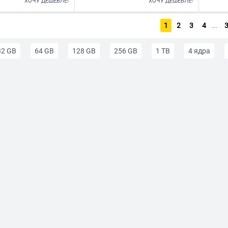
ХОЧУ ДЕШЕВЛЕ!
ХОЧУ ДЕШЕВЛЕ!
1
2
3
4
...
32 GB
64 GB
128 GB
256 GB
1 TB
4 ядра
4 ГБ ОЗУ
6 ГБ ОЗУ
8 ГБ ОЗУ
12 ГБ ОЗУ
Игровы
елефоны
Смартфоны для детей и подростков
Телефоны дл
 большим экраном
Маленькие смартфоны
Смартфоны на 
до 15000
Смартфоны до 20 000 р
Смартфоны до 25 000 
до 50 000 р
Влагозащитный
с WI-FI
С GPS
С NFC
ЛОНАСС
Для селфи с автофокусом
AMOLED
1 SIM