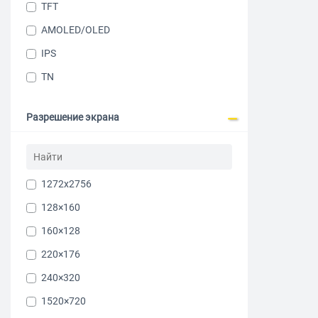
Желтый
TFT
AMOLED/OLED
Мобильный
IPS
Xiaomi 256 
TN
Разрешение экрана
1272x2756
128×160
160×128
220×176
240×320
1520×720