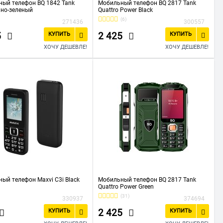
ый телефон BQ 1842 Tank
Мобильный телефон BQ 2817 Tank
мно-зеленый
Quattro Power Black
(6)
271436
300557
5
2 425
КУПИТЬ
КУПИТЬ
ХОЧУ ДЕШЕВЛЕ!
ХОЧУ ДЕШЕВЛЕ!
ый телефон Maxvi C3i Black
Мобильный телефон BQ 2817 Tank
Quattro Power Green
(31)
330937
374694
2 425
КУПИТЬ
КУПИТЬ