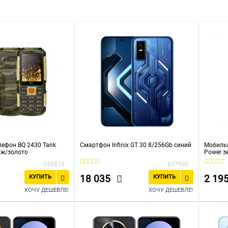
т пыли и влаги
Bluetooth
Full HD
BQ
Infinix
I
ефон BQ 2430 Tank
Смартфон Infinix GT 30 8/256Gb синий
Мобильн
яж/золото
Power з
255819
677996
18 035
2 19
КУПИТЬ
КУПИТЬ
ХОЧУ ДЕШЕВЛЕ!
ХОЧУ ДЕШЕВЛЕ!