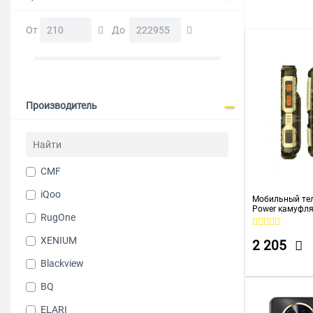
С защитой о
От
До
Xiaomi
Производитель
CMF
iQoo
Мобильный тел
Power камуфл
RugOne
XENIUM
2 205
Blackview
BQ
ELARI