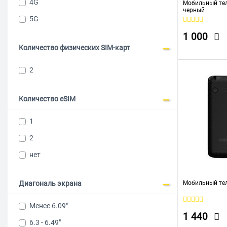
4G
Мобильный тел
черный
5G
1 000
Количество физических SIM-карт
2
Количество eSIM
1
2
нет
Диагональ экрана
Мобильный тел
Менее 6.09"
1 440
6.3 - 6.49"