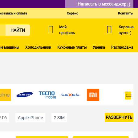
Написать в мессенджер
оставка и оплата
Сервис
Контакты
Мой
Корзина
НАЙТИ
профиль
пуста:(
ые машины
Холодильники
Кухонные плиты
Уценка
Распродажа
РАЗВЕРНУТЬ
2 Гб
Apple iPhone
2 SIM
е
До 10 000 р
До 15 000 р
Черные