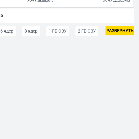
ХОЧУ ДЕШЕВЛЕ!
ХОЧУ ДЕШЕВЛЕ!
35
РАЗВЕРНУТЬ
6 ядер
8 ядер
1 ГБ ОЗУ
2 ГБ ОЗУ
е смартфоны
Женские телефоны
я пожилых людей
iOS
Смартфоны на Android
До 5 000 р
р
Смартфоны до 40 000 р
Смартфоны с поддержкой сетей 5G
Белый
Черные
Золотой
Зеленый