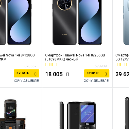
ei Nova 14i 8/128GB
Смартфон Huawei Nova 14i 8/256GB
Смартфо
8MKM
(51098MKK) чёрный
5G 12/51
678557
678909
18 005
39 6
КУПИТЬ
КУПИТЬ
ХОЧУ ДЕШЕВЛЕ!
ХОЧУ ДЕШЕВЛЕ!