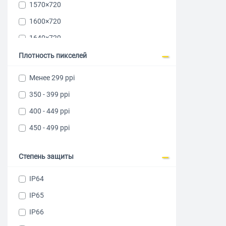
1570×720
1600×720
1640×720
2340×1080
Плотность пикселей
2344×1080
Менее 299 ppi
2392×1080
350 - 399 ppi
2412×1084
400 - 449 ppi
2460×1080
450 - 499 ppi
2600×1200
2608х1200
Степень защиты
2656×1220
IP64
2756×1268
IP65
2772×1280
IP66
2800×1280