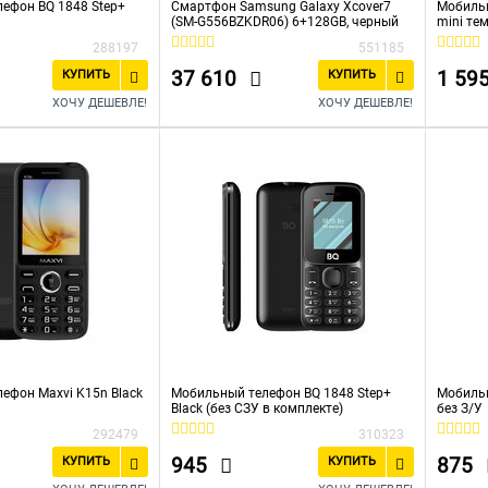
ефон BQ 1848 Step+
Смартфон Samsung Galaxy Xcover7
Мобильн
(SM-G556BZKDR06) 6+128GB, черный
mini те
288197
551185
37 610
1 59
КУПИТЬ
КУПИТЬ
ХОЧУ ДЕШЕВЛЕ!
ХОЧУ ДЕШЕВЛЕ!
ефон Maxvi K15n Black
Мобильный телефон BQ 1848 Step+
Мобильн
Black (без СЗУ в комплекте)
без З/У
292479
310323
945
875
КУПИТЬ
КУПИТЬ