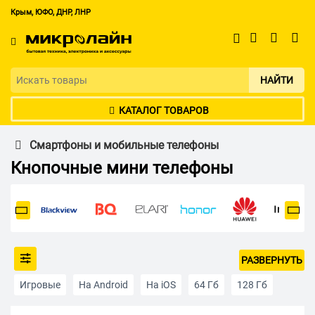
Крым, ЮФО, ДНР, ЛНР
НАЙТИ
КАТАЛОГ ТОВАРОВ
Смартфоны и мобильные телефоны
Кнопочные мини телефоны
РАЗВЕРНУТЬ
Игровые
На Android
На iOS
64 Гб
128 Гб
256 Гб
512 Гб
Apple iPhone
2 SIM