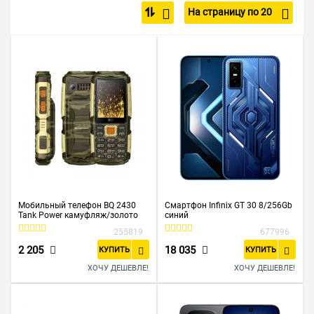
На страницу по 20
С большим экраном
4G (LTE)
5G
С GPS
С NFC
Недорогие
До 10 000 р
До 15 000 р
Черные
С защитой от пыли и влаги
Bluetooth
Full HD
BQ
Infinix
Itel
Realme
Samsung
TECNO
Xiaomi
Мобильный телефон BQ 2430
Смартфон Infinix GT 30 8/256Gb
Tank Power камуфляж/золото
синий
255819
677996
2 205
18 035
КУПИТЬ
КУПИТЬ
ХОЧУ ДЕШЕВЛЕ!
ХОЧУ ДЕШЕВЛЕ!