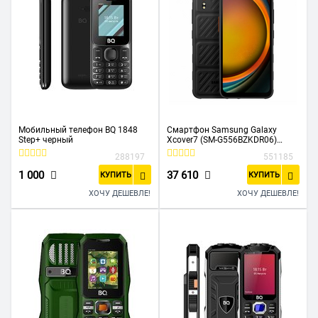
Мобильный телефон BQ 1848
Смартфон Samsung Galaxy
Step+ черный
Xcover7 (SM-G556BZKDR06)
6+128GB, черный
288197
551185
1 000
37 610
КУПИТЬ
КУПИТЬ
ХОЧУ ДЕШЕВЛЕ!
ХОЧУ ДЕШЕВЛЕ!