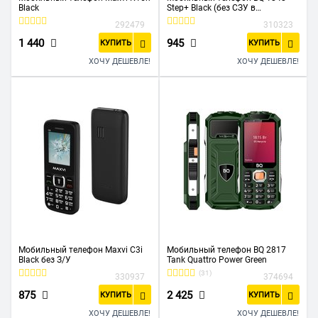
Black
Step+ Black (без СЗУ в
комплекте)
292479
310323
1 440
945
КУПИТЬ
КУПИТЬ
ХОЧУ ДЕШЕВЛЕ!
ХОЧУ ДЕШЕВЛЕ!
Мобильный телефон Maxvi C3i
Мобильный телефон BQ 2817
Black без З/У
Tank Quattro Power Green
(31)
330937
374694
875
2 425
КУПИТЬ
КУПИТЬ
ХОЧУ ДЕШЕВЛЕ!
ХОЧУ ДЕШЕВЛЕ!