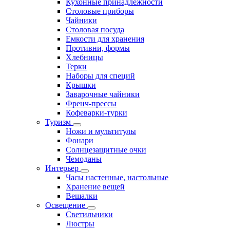
Кухонные принадлежности
Столовые приборы
Чайники
Столовая посуда
Емкости для хранения
Противни, формы
Хлебницы
Терки
Наборы для специй
Крышки
Заварочные чайники
Френч-прессы
Кофеварки-турки
Туризм
Ножи и мультитулы
Фонари
Солнцезащитные очки
Чемоданы
Интерьер
Часы настенные, настольные
Хранение вещей
Вешалки
Освещение
Светильники
Люстры