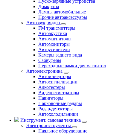
Пуско-зарядные устройства
Домкраты
Лампы автомобильные
Прочие автоаксессуары
Автозвук, видео
FM трансмиттеры
Автоакустика
Автомагнитолы
Автомониторы
Автоусилители
Камеры заднего вида
Сабвуферы
Переходные рамки для магнитол
Автоэлектроника
Автоинверторы
Автосигнализации
Алкотестеры
Видеорегистраторы
Навигаторы
Парковочные радары
Радар-детекторы
Автохолодильники
Инструмент, садовая техника
Электроинструменты
Паяльное оборудование