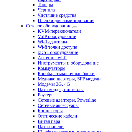
Тонеры
Чернила
Чистящие средства
Пленки для ламинирования
Сетевое оборудование
KVM-переключатели
VoIP оборудование
Wi-fi адаптеры
Wi-fi точки доступа
xDSL оборудование
Антенны wi-fi
Инструменты и оборудование
Коммутаторы
Короба, стыковочные блоки
Медиаконверторы, SFP модули
Модемы 3G, 4G
Патч-корды, пигтейлы
Роутеры
Сетевые адаптеры, Powerline
Сетевые аксессуары
Коннекторы
Оптические кабели
Витая пара
Патч-панели
Шкафы телекоммуникационные