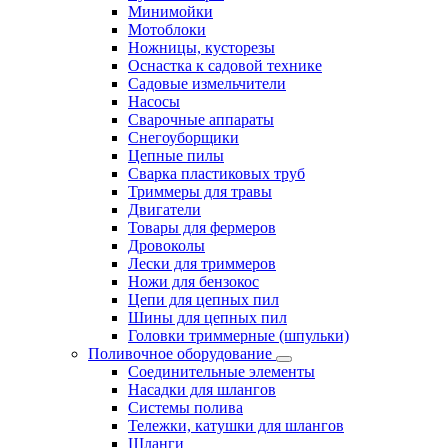
Минимойки
Мотоблоки
Ножницы, кусторезы
Оснастка к садовой технике
Садовые измельчители
Насосы
Сварочные аппараты
Снегоуборщики
Цепные пилы
Сварка пластиковых труб
Триммеры для травы
Двигатели
Товары для фермеров
Дровоколы
Лески для триммеров
Ножи для бензокос
Цепи для цепных пил
Шины для цепных пил
Головки триммерные (шпульки)
Поливочное оборудование
Cоединительные элементы
Насадки для шлангов
Системы полива
Тележки, катушки для шлангов
Шланги