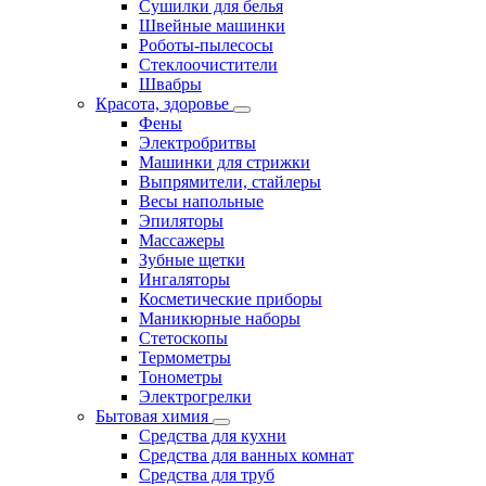
Сушилки для белья
Швейные машинки
Роботы-пылесосы
Стеклоочистители
Швабры
Красота, здоровье
Фены
Электробритвы
Машинки для стрижки
Выпрямители, стайлеры
Весы напольные
Эпиляторы
Массажеры
Зубные щетки
Ингаляторы
Косметические приборы
Маникюрные наборы
Стетоскопы
Термометры
Тонометры
Электрогрелки
Бытовая химия
Средства для кухни
Средства для ванных комнат
Средства для труб