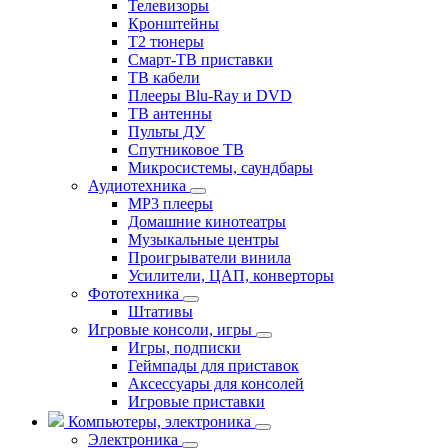
Телевизоры
Кронштейны
T2 тюнеры
Смарт-ТВ приставки
ТВ кабели
Плееры Blu-Ray и DVD
ТВ антенны
Пульты ДУ
Спутниковое ТВ
Микросистемы, саундбары
Аудиотехника
MP3 плееры
Домашние кинотеатры
Музыкальные центры
Проигрыватели винила
Усилители, ЦАП, конверторы
Фототехника
Штативы
Игровые консоли, игры
Игры, подписки
Геймпады для приставок
Аксессуары для консолей
Игровые приставки
Компьютеры, электроника
Электроника