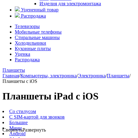
Изделия для электромонтажа
Уцененный товар
Распродажа
Телевизоры
Мобильные телефоны
Стиральные машины
Холодильники
Кухонные плиты
Уценка
Распродажа
Планшеты
Главная
/
Компьютеры, электроника
/
Электроника
/
Планшеты
/
Планшеты с iOS
Планшеты iPad c iOS
Со стилусом
С SIM-картой для звонков
Большие
Мини
Свернуть
Развернуть
Android