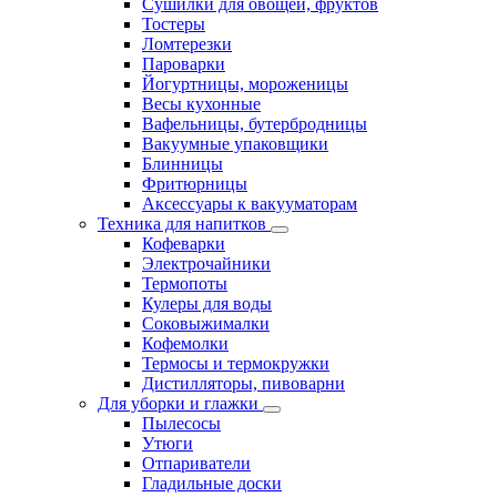
Сушилки для овощей, фруктов
Тостеры
Ломтерезки
Пароварки
Йогуртницы, мороженицы
Весы кухонные
Вафельницы, бутербродницы
Вакуумные упаковщики
Блинницы
Фритюрницы
Аксессуары к вакууматорам
Техника для напитков
Кофеварки
Электрочайники
Термопоты
Кулеры для воды
Соковыжималки
Кофемолки
Термосы и термокружки
Дистилляторы, пивоварни
Для уборки и глажки
Пылесосы
Утюги
Отпариватели
Гладильные доски