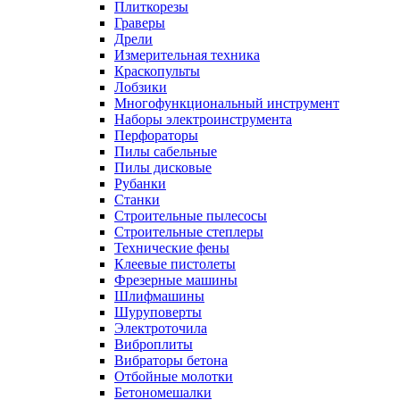
Плиткорезы
Граверы
Дрели
Измерительная техника
Краскопульты
Лобзики
Многофункциональный инструмент
Наборы электроинструмента
Перфораторы
Пилы сабельные
Пилы дисковые
Рубанки
Станки
Строительные пылесосы
Строительные степлеры
Технические фены
Клеевые пистолеты
Фрезерные машины
Шлифмашины
Шуруповерты
Электроточила
Виброплиты
Вибраторы бетона
Отбойные молотки
Бетономешалки