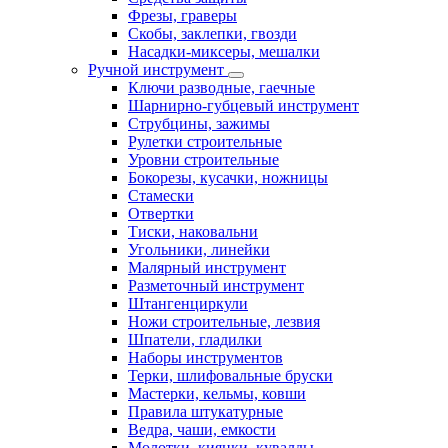
Фрезы, граверы
Скобы, заклепки, гвозди
Насадки-миксеры, мешалки
Ручной инструмент
Ключи разводные, гаечные
Шарнирно-губцевый инструмент
Струбцины, зажимы
Рулетки строительные
Уровни строительные
Бокорезы, кусачки, ножницы
Стамески
Отвертки
Тиски, наковальни
Угольники, линейки
Малярный инструмент
Разметочный инструмент
Штангенциркули
Ножи строительные, лезвия
Шпатели, гладилки
Наборы инструментов
Терки, шлифовальные бруски
Мастерки, кельмы, ковши
Правила штукатурные
Ведра, чаши, емкости
Молотки, киянки, кувалды