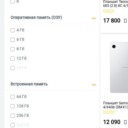
8
Планшет Tecno
685 (2.8) 8C 4/
3000x1920
1920x1200 4G A
8Mpix 5Mpix BT
3200x2136
Оперативная память (ОЗУ)
8000mAh
17 800
4 Гб
6 Гб
8 Гб
12 Гб
16 Гб
Встроенная память
64 Гб
Планшет Samsu
128 Гб
4/64Gb (SM-X
серебристый
256 Гб
12 090
512 Гб