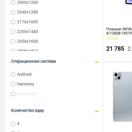
2000x1200
2048x1280
2176x1600
Планшет INFIN
2200х1440
8/128GB 100799
2456x1600
21 785
2508x1504
2560х1600
Операционная система
2112x1320
Android
2304x1440
Harmony
2800x1752
Kvadra OS
2800x1840
2880x1840
Количество ядер
2880х1800
4
2960х1848