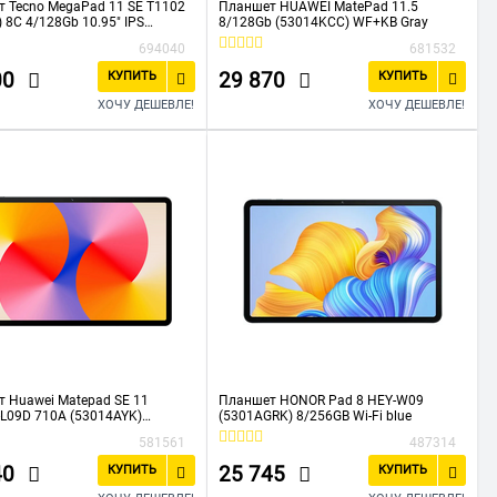
 Tecno MegaPad 11 SE T1102
Планшет HUAWEI MatePad 11.5
) 8C 4/128Gb 10.95" IPS
8/128Gb (53014KCC) WF+KB Gray
00 4G Android 15 серый 8Mpix
694040
681532
T WiFi microSD 1Tb 8000mAh
00
29 870
КУПИТЬ
КУПИТЬ
ХОЧУ ДЕШЕВЛЕ!
ХОЧУ ДЕШЕВЛЕ!
 Huawei Matepad SE 11
Планшет HONOR Pad 8 HEY-W09
-L09D 710A (53014AYK)
(5301AGRK) 8/256GB Wi-Fi blue
8Gb
581561
487314
40
25 745
КУПИТЬ
КУПИТЬ