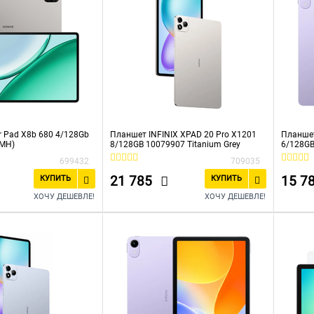
 Pad X8b 680 4/128Gb
Планшет INFINIX XPAD 20 Pro X1201
Планшет
RMH)
8/128GB 10079907 Titanium Grey
6/128GB
699432
709035
21 785
15 7
КУПИТЬ
КУПИТЬ
ХОЧУ ДЕШЕВЛЕ!
ХОЧУ ДЕШЕВЛЕ!