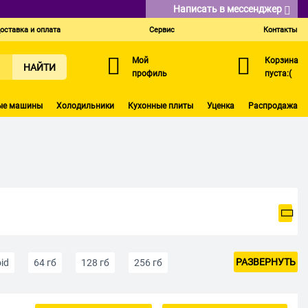
Написать в мессенджер
оставка и оплата
Сервис
Контакты
Мой
Корзина
НАЙТИ
профиль
пуста:(
ые машины
Холодильники
Кухонные плиты
Уценка
Распродажа
РАЗВЕРНУТЬ
id
64 гб
128 гб
256 гб