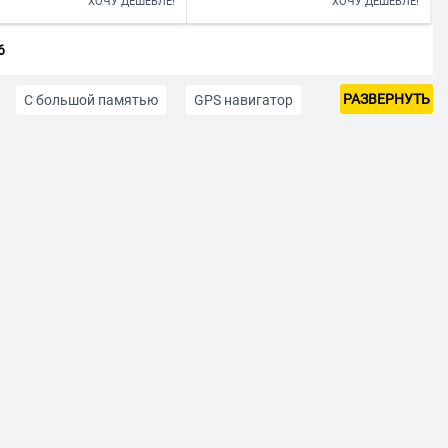
ХОЧУ ДЕШЕВЛЕ!
ХОЧУ ДЕШЕВЛЕ!
6
РАЗВЕРНУТЬ
C большой памятью
GPS навигатор
0000 рублей
До 15000 рублей
Розового цвета
Android c 3G
ей производителя
2 ядра
4 ядра