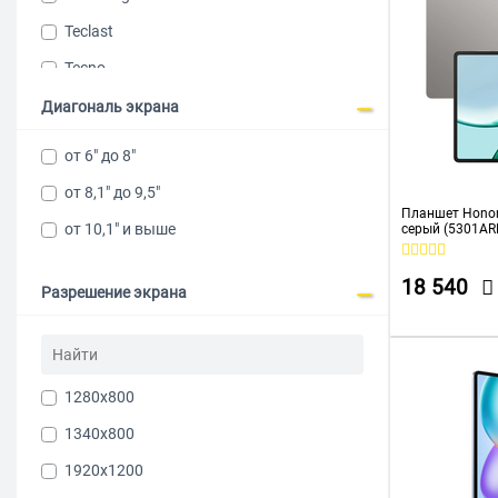
Teclast
Tecno
Ulefone
Диагональ экрана
XIAOMI
от 6" до 8"
KVADRA
от 8,1" до 9,5"
Urovo
Планшет Honor
от 10,1" и выше
серый (5301A
18 540
Разрешение экрана
1280x800
1340x800
1920х1200