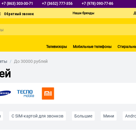
+7 (863) 303-30-71
+7 (3652) 777-356
+7 (978) 090-77-86
Наши бренды
Д
Телевизоры
Мобильные телефоны
Стиральн
еты
/
До 30000 рублей
ей
м
С SIM-картой для звонков
Большие
Мини
Andro
ета
Серого цвета
Для детей и подростков