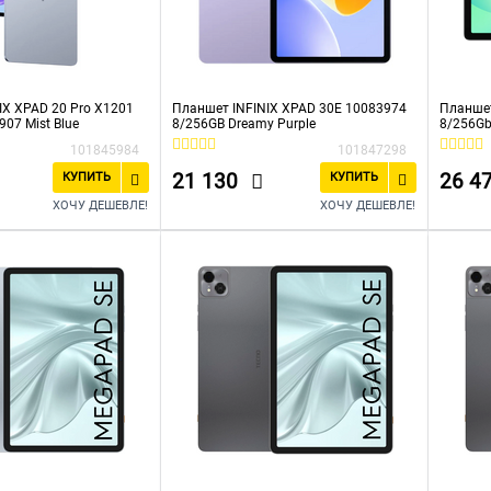
IX XPAD 20 Pro X1201
Планшет INFINIX XPAD 30E 10083974
Планшет
07 Mist Blue
8/256GB Dreamy Purple
8/256G
101845984
101847298
21 130
26 4
КУПИТЬ
КУПИТЬ
ХОЧУ ДЕШЕВЛЕ!
ХОЧУ ДЕШЕВЛЕ!