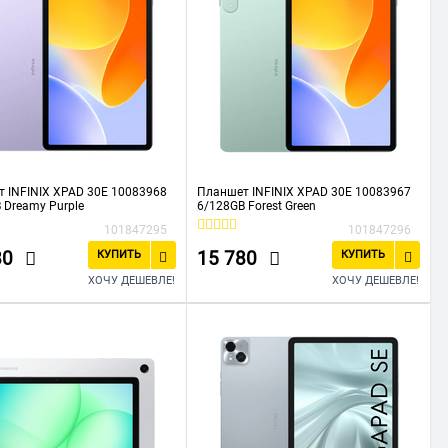
 INFINIX XPAD 30E 10083968
Планшет INFINIX XPAD 30E 10083967
 Dreamy Purple
6/128GB Forest Green
101847295
101847296
80
15 780
КУПИТЬ
КУПИТЬ
ХОЧУ ДЕШЕВЛЕ!
ХОЧУ ДЕШЕВЛЕ!