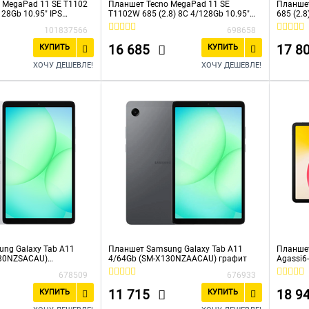
 MegaPad 11 SE T1102
Планшет Tecno MegaPad 11 SE
Планшет
128Gb 10.95" IPS
T1102W 685 (2.8) 8C 4/128Gb 10.95"
685 (2.8
ndroid 15 голубой
IPS 1920x1200 Android 15 серый 8Mpix
1920x12
101837566
698658
 WiFi microSD 1Tb
5Mpix BT WiFi microSD 1Tb 8000mAh
5Mpix B
1776hrs
1776hr
16 685
17 8
КУПИТЬ
КУПИТЬ
ХОЧУ ДЕШЕВЛЕ!
ХОЧУ ДЕШЕВЛЕ!
ng Galaxy Tab A11
Планшет Samsung Galaxy Tab A11
Планшет
130NZSACAU)
4/64Gb (SM-X130NZAACAU) графит
Agassi6
8Gb/12
678509
676933
11 715
18 9
КУПИТЬ
КУПИТЬ