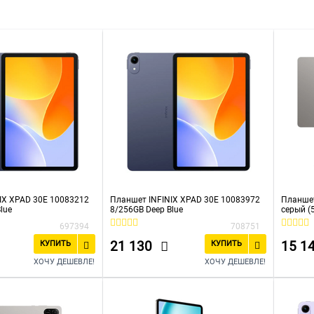
IX XPAD 30E 10083212
Планшет INFINIX XPAD 30E 10083972
Планшет
lue
8/256GB Deep Blue
серый 
697394
708751
21 130
15 1
КУПИТЬ
КУПИТЬ
ХОЧУ ДЕШЕВЛЕ!
ХОЧУ ДЕШЕВЛЕ!