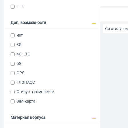
1 Тб
Доп. возможности
Со стилусо
нет
Глонасс
3G
4G, LTE
До 20000 р
5G
Пластиковы
GPS
ГЛОНАСС
8 ядер
Стилус в комплекте
SIM-карта
Материал корпуса