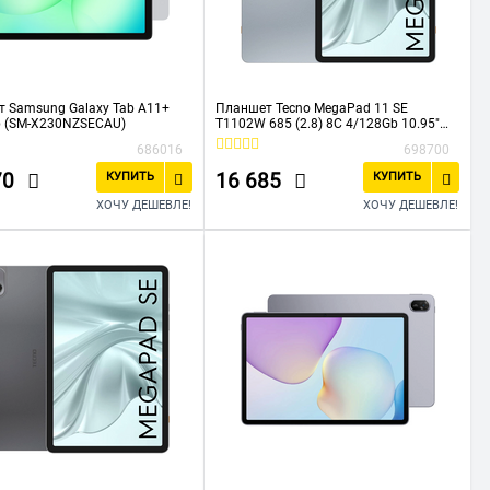
 Samsung Galaxy Tab A11+
Планшет Tecno MegaPad 11 SE
b (SM-X230NZSECAU)
T1102W 685 (2.8) 8C 4/128Gb 10.95"
IPS 1920x1200 Android 15 голубой
686016
698700
8Mpix 5Mpix BT WiFi microSD 1Tb
8000mAh
70
16 685
КУПИТЬ
КУПИТЬ
ХОЧУ ДЕШЕВЛЕ!
ХОЧУ ДЕШЕВЛЕ!