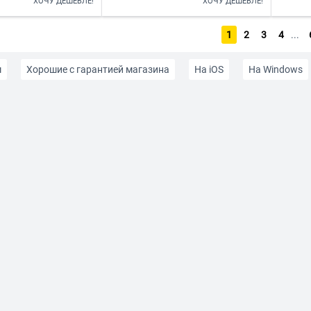
ХОЧУ ДЕШЕВЛЕ!
ХОЧУ ДЕШЕВЛЕ!
1
2
3
4
...
м
Хорошие с гарантией магазина
На iOS
На Windows
Без sim-карты
До 5000 рублей
До 7000 рублей
До 1
ублей
До 30000 рублей
Белого цвета
Синего цвета
й корпус
Металлический корпус
Качественные с гаранти