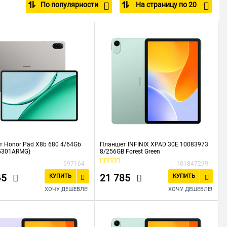
По популярности
На страницу по 20
 Honor Pad X8b 680 4/64Gb
Планшет INFINIX XPAD 30E 10083973
(5301ARMG)
8/256GB Forest Green
697164
101847299
45
21 785
КУПИТЬ
КУПИТЬ
ХОЧУ ДЕШЕВЛЕ!
ХОЧУ ДЕШЕВЛЕ!