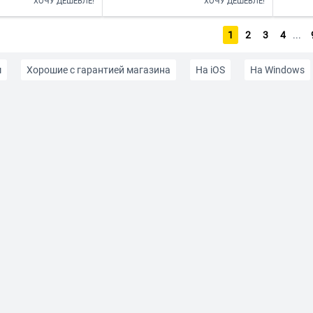
ХОЧУ ДЕШЕВЛЕ!
ХОЧУ ДЕШЕВЛЕ!
1
2
3
4
...
м
Хорошие с гарантией магазина
На iOS
На Windows
Без sim-карты
До 5000 рублей
До 7000 рублей
До 1
ублей
До 30000 рублей
Белого цвета
Синего цвета
й корпус
Металлический корпус
Качественные с гаранти