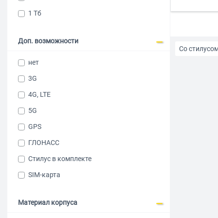
1 Тб
Доп. возможности
Со стилусо
нет
Глонасс
3G
4G, LTE
До 20000 р
5G
Пластиковы
GPS
ГЛОНАСС
8 ядер
Стилус в комплекте
SIM-карта
Материал корпуса