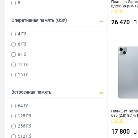
Планшет Samsu
8
8/256Gb (SM-
3000x1920
3200x2136
Оперативная память (ОЗУ)
26 470
4 Гб
6 Гб
8 Гб
12 Гб
16 Гб
Встроенная память
64 Гб
Планшет Tecno
128 Гб
685 (2.8) 8C 4/
1920x1200 4G A
8Mpix 5Mpix BT
256 Гб
8000mAh
17 800
512 Гб