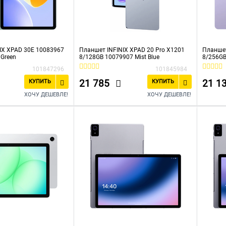
IX XPAD 30E 10083967
Планшет INFINIX XPAD 20 Pro X1201
Планшет
 Green
8/128GB 10079907 Mist Blue
8/256GB
101847296
101845984
21 785
21 1
КУПИТЬ
КУПИТЬ
ХОЧУ ДЕШЕВЛЕ!
ХОЧУ ДЕШЕВЛЕ!