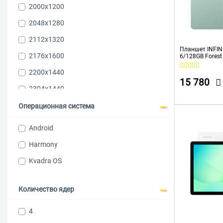
2000x1200
2048x1280
2112x1320
Планшет INFIN
2176x1600
6/128GB Forest
2200х1440
15 780
2304x1440
2456x1600
Операционная система
2508x1504
Android
2560х1600
Harmony
2800x1752
Kvadra OS
2800x1840
2880x1840
Количество ядер
2880х1800
4
2960х1848