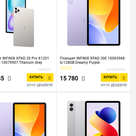
 INFINIX XPAD 20 Pro X1201
Планшет INFINIX XPAD 30E 10083968
 10079907 Titanium Grey
6/128GB Dreamy Purple
709035
101847295
85
15 780
КУПИТЬ
КУПИТЬ
ХОЧУ ДЕШЕВЛЕ!
ХОЧУ ДЕШЕВЛЕ!