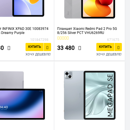
 INFINIX XPAD 30E 10083974
Планшет Xiaomi Redmi Pad 2 Pro 5G
 Dreamy Purple
8/256 Silver РСТ VHU6269RU
101847298
671675
30
33 480
КУПИТЬ
КУПИТЬ
ХОЧУ ДЕШЕВЛЕ!
ХОЧУ ДЕШЕВЛЕ!