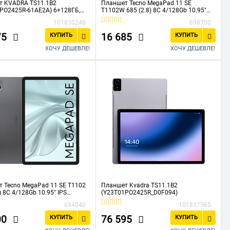
т KVADRA TS11.1B2
Планшет Tecno MegaPad 11 SE
PO2425R-61AE2A) 6+128ГБ,
T1102W 685 (2.8) 8C 4/128Gb 10.95"
 Аргент
IPS 1920x1200 Android 15 голубой
101830246
698700
8Mpix 5Mpix BT WiFi microSD 1Tb
8000mAh
75
16 685
КУПИТЬ
КУПИТЬ
ХОЧУ ДЕШЕВЛЕ!
ХОЧУ ДЕШЕВЛЕ!
 Tecno MegaPad 11 SE T1102
Планшет Kvadra TS11.1B2
) 8C 4/128Gb 10.95" IPS
(Y23T01PO2425R_D0F094)
00 4G Android 15 серый 8Mpix
694040
101837565
T WiFi microSD 1Tb 8000mAh
00
76 595
КУПИТЬ
КУПИТЬ