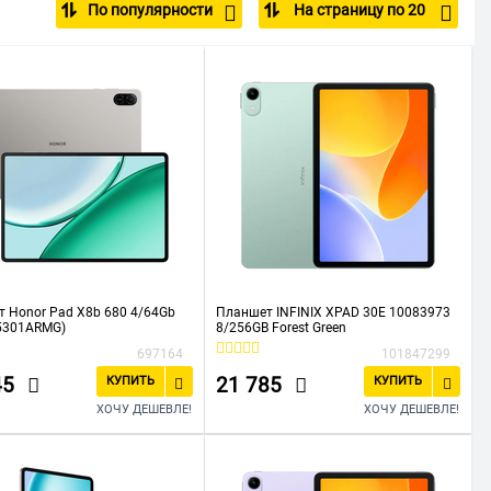
По популярности
На страницу по 20
 Honor Pad X8b 680 4/64Gb
Планшет INFINIX XPAD 30E 10083973
(5301ARMG)
8/256GB Forest Green
697164
101847299
45
21 785
КУПИТЬ
КУПИТЬ
ХОЧУ ДЕШЕВЛЕ!
ХОЧУ ДЕШЕВЛЕ!