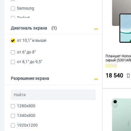
Samsung
Teclast
Tecno
Диагональ экрана
(1)
Ulefone
от 10,1" и выше
XIAOMI
от 6" до 8"
Urovo
Планшет Honor
серый (5301A
от 8,1" до 9,5"
18 540
Разрешение экрана
1280x800
1340x800
1920х1200