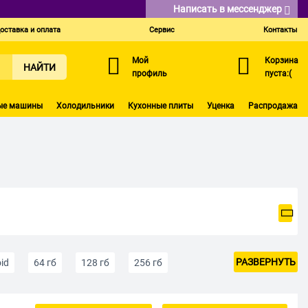
Написать в мессенджер
оставка и оплата
Сервис
Контакты
Мой
Корзина
НАЙТИ
профиль
пуста:(
ые машины
Холодильники
Кухонные плиты
Уценка
Распродажа
РАЗВЕРНУТЬ
id
64 гб
128 гб
256 гб