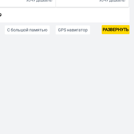
ХОЧУ ДЕШЕВЛЕ!
ХОЧУ ДЕШЕВЛЕ!
9
РАЗВЕРНУТЬ
C большой памятью
GPS навигатор
0000 рублей
До 15000 рублей
Розового цвета
Android c 3G
ей производителя
2 ядра
4 ядра