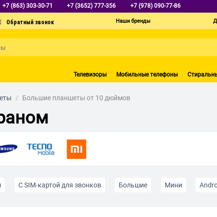
+7 (863) 303-30-71
+7 (3652) 777-356
+7 (978) 090-77-86
Наши бренды
Д
Телевизоры
Мобильные телефоны
Стиральн
еты
/
Большие планшеты от 10 дюймов
раном
м
С SIM-картой для звонков
Большие
Мини
Andro
ета
Серого цвета
Для детей и подростков