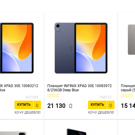
IX XPAD 30E 10083212
Планшет INFINIX XPAD 30E 10083972
Планшет
lue
8/256GB Deep Blue
серый 
697394
708751
21 130
15 1
КУПИТЬ
КУПИТЬ
ХОЧУ ДЕШЕВЛЕ!
ХОЧУ ДЕШЕВЛЕ!