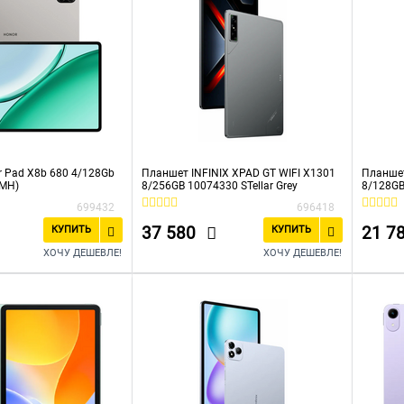
 Pad X8b 680 4/128Gb
Планшет INFINIX XPAD GT WIFI X1301
Планшет
RMH)
8/256GB 10074330 STellar Grey
8/128GB
699432
696418
37 580
21 7
КУПИТЬ
КУПИТЬ
ХОЧУ ДЕШЕВЛЕ!
ХОЧУ ДЕШЕВЛЕ!