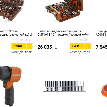
ментов Ombra
Набор принадлежностей Ombra
Ключ д
редмета (жесткий кейс)
OMT101S 101 предмет (жесткий кейс)
A90013 
323477
332785
26 035
7 54
КУПИТЬ
КУПИТЬ
ХОЧУ ДЕШЕВЛЕ!
ХОЧУ ДЕШЕВЛЕ!