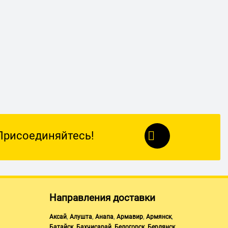
Присоединяйтесь!
Направления доставки
,
,
,
,
,
Аксай
Алушта
Анапа
Армавир
Армянск
,
,
,
,
Батайск
Бахчисарай
Белогорск
Бердянск