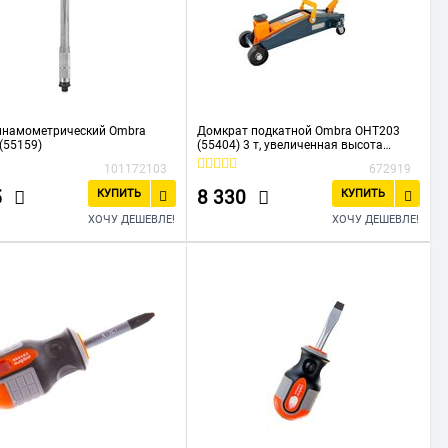
инамометрический Ombra
Домкрат подкатной Ombra OHT203
(55159)
(55404) 3 т, увеличенная высота
подъема. 192-533 мм.
101172103
672919
5
8 330
КУПИТЬ
КУПИТЬ
ХОЧУ ДЕШЕВЛЕ!
ХОЧУ ДЕШЕВЛЕ!