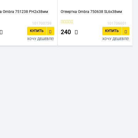
ка Ombra 751238 PH2x38мм
Отвертка Ombra 750638 SL6x38мм
101700759
101706601
240
КУПИТЬ
КУПИТЬ
ХОЧУ ДЕШЕВЛЕ!
ХОЧУ ДЕШЕВЛЕ!