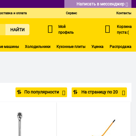
Написать в мессенджер
оставка и оплата
Сервис
Контакты
Мой
Корзина
НАЙТИ
профиль
пуста:(
ые машины
Холодильники
Кухонные плиты
Уценка
Распродажа
По популярности
На страницу по 20