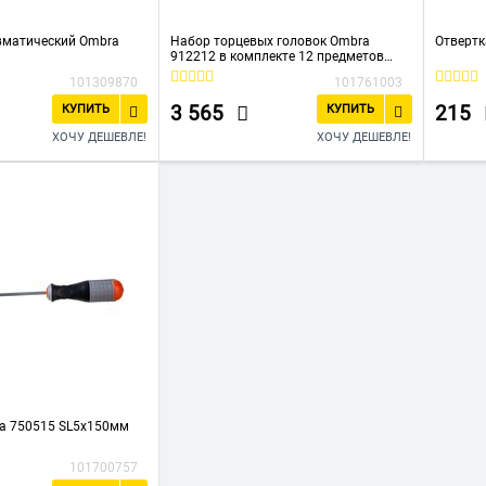
вматический Ombra
Набор торцевых головок Ombra
Отверт
912212 в комплекте 12 предметов
(55466)
101309870
101761003
3 565
215
КУПИТЬ
КУПИТЬ
ХОЧУ ДЕШЕВЛЕ!
ХОЧУ ДЕШЕВЛЕ!
a 750515 SL5x150мм
101700757