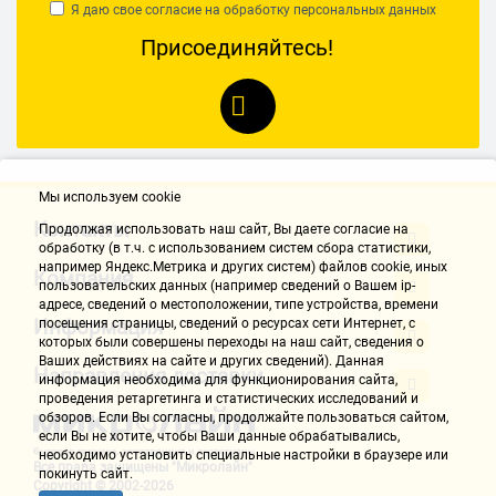
SL8, SL10, SL12, PH3, PH4,
Я даю свое согласие на обработку
персональных данных
PZ3, PZ4
Присоединяйтесь!
Торцевые головки
Мы используем cookie
64 шт.
Контакты
Продолжая использовать наш cайт, Вы даете согласие на
Количество торцевых
обработку (в т.ч. с использованием систем сбора статистики,
головок
например Яндекс.Метрика и других систем) файлов cookie, иных
Компания
пользовательских данных (например сведений о Вашем ip-
адресе, сведений о местоположении, типе устройства, времени
Информация
посещения страницы, сведений о ресурсах сети Интернет, с
торцевые, удлинённые,
которых были совершены переходы на наш сайт, сведения о
Ваших действиях на сайте и других сведений). Данная
свечные, со вставками
Тип головок
Направления доставки
информация необходима для функционирования сайта,
проведения ретаргетинга и статистических исследований и
обзоров. Если Вы согласны, продолжайте пользоваться сайтом,
если Вы не хотите, чтобы Ваши данные обрабатывались,
6-гранный, 12-гранная
необходимо установить специальные настройки в браузере или
Все права защищены "Микролайн"
покинуть сайт.
звёздочка (M/SP)
Наконечник головок
Copyright © 2002-2026