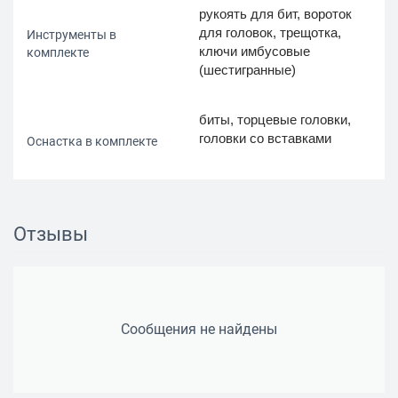
рукоять для бит, вороток
для головок, трещотка,
Инструменты в
ключи имбусовые
комплекте
(шестигранные)
биты, торцевые головки,
головки со вставками
Оснастка в комплекте
удлинитель для головок,
шарнир карданный для
Отзывы
Аксессуары в комплекте
головок
есть
Кейс (сумка) в комплекте
Сообщения не найдены