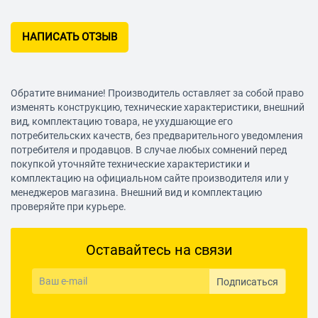
Биты
НАПИСАТЬ ОТЗЫВ
16 шт.
Количество бит
Обратите внимание! Производитель оставляет за собой право
изменять конструкцию, технические характеристики, внешний
вид, комплектацию товара, не ухудшающие его
потребительских качеств, без предварительного уведомления
5/16"
потребителя и продавцов. В случае любых сомнений перед
Посадка бит
покупкой уточняйте технические характеристики и
комплектацию на официальном сайте производителя или у
менеджеров магазина. Внешний вид и комплектацию
проверяйте при курьере.
крестообразный (PH),
крестообразный (PZ),
Шлицы бит
прямой (SL), шестигранный
Оставайтесь на связи
(H/HEX), Torx (T/TX)
Подписаться
5/16": H7, H8, H10, H12,
H14, T40, T45, T50, T55,
Биты подробно