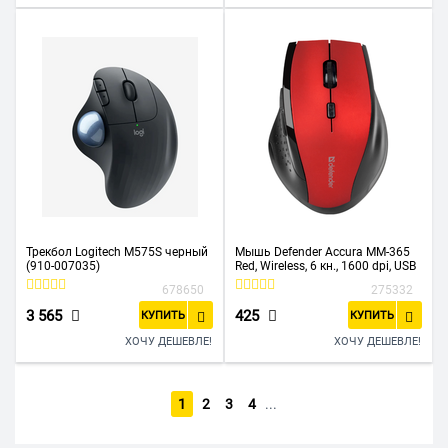
Трекбол Logitech M575S черный
Мышь Defender Accura MM-365
(910-007035)
Red, Wireless, 6 кн., 1600 dpi, USB
678650
275332
3 565
425
КУПИТЬ
КУПИТЬ
ХОЧУ ДЕШЕВЛЕ!
ХОЧУ ДЕШЕВЛЕ!
1
2
3
4
...