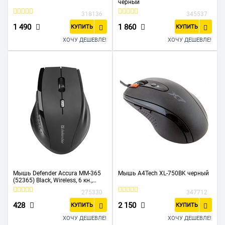
черный
318136
345537
1 490
1 860
КУПИТЬ
КУПИТЬ
ХОЧУ ДЕШЕВЛЕ!
ХОЧУ ДЕШЕВЛЕ!
Мышь Defender Accura MM-365
Мышь A4Tech XL-750BK черный
(52365) Black, Wireless, 6 кн.,
1600 dpi, USB
275330
347712
428
2 150
КУПИТЬ
КУПИТЬ
ХОЧУ ДЕШЕВЛЕ!
ХОЧУ ДЕШЕВЛЕ!