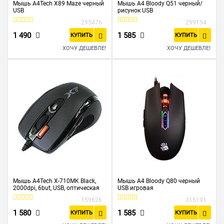
Мышь A4Tech X89 Maze черный
Мышь A4 Bloody Q51 черный/
USB
рисунок USB
295476
299154
1 490
1 585
КУПИТЬ
КУПИТЬ
ХОЧУ ДЕШЕВЛЕ!
ХОЧУ ДЕШЕВЛЕ!
Мышь A4Tech X-710MK Black,
Мышь A4 Bloody Q80 черный
2000dpi, 6but, USB, оптическая
USB игровая
159626
315191
1 580
1 585
КУПИТЬ
КУПИТЬ