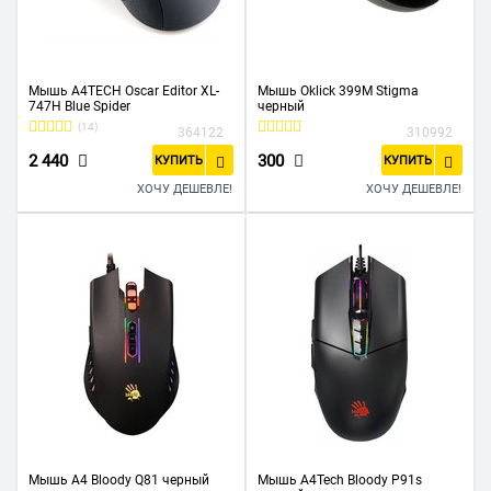
Мышь A4TECH Oscar Editor XL-
Мышь Oklick 399M Stigma
747H Blue Spider
черный
(14)
364122
310992
2 440
300
КУПИТЬ
КУПИТЬ
ХОЧУ ДЕШЕВЛЕ!
ХОЧУ ДЕШЕВЛЕ!
Мышь A4 Bloody Q81 черный
Мышь A4Tech Bloody P91s