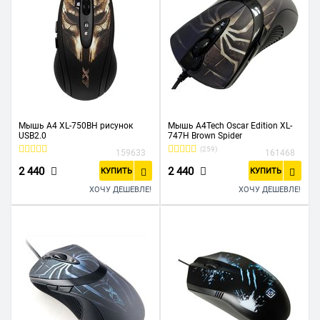
Мышь A4 XL-750BH рисунок
Мышь A4Tech Oscar Edition XL-
USB2.0
747H Brown Spider
(259)
159633
161468
2 440
2 440
КУПИТЬ
КУПИТЬ
ХОЧУ ДЕШЕВЛЕ!
ХОЧУ ДЕШЕВЛЕ!