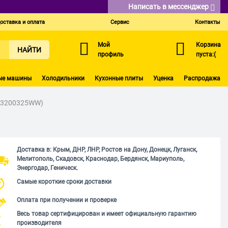
Написать в мессенджер
оставка и оплата
Сервис
Контакты
Мой
Корзина
НАЙТИ
профиль
пуста:(
ые машины
Холодильники
Кухонные плиты
Уценка
Распродажа
-03200325WW)
Доставка в: Крым, ДНР, ЛНР, Ростов на Дону, Донецк, Луганск,
Мелитополь, Скадовск, Краснодар, Бердянск, Мариуполь,
Энергодар, Геническ.
Самые короткие сроки доставки
Оплата при получении и проверке
Весь товар сертифицирован и имеет официальную гарантию
производителя