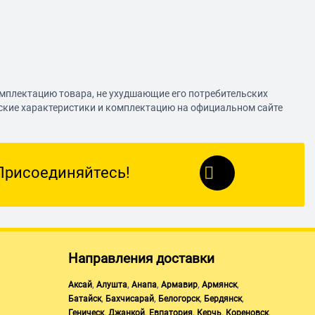
омплектацию товара, не ухудшающие его потребительских
еские характеристики и комплектацию на официальном сайте
Присоединяйтесь!
Направления доставки
,
,
,
,
,
Аксай
Алушта
Анапа
Армавир
Армянск
,
,
,
,
Батайск
Бахчисарай
Белогорск
Бердянск
,
,
,
,
,
Геническ
Джанкой
Евпатория
Керчь
Кореновск