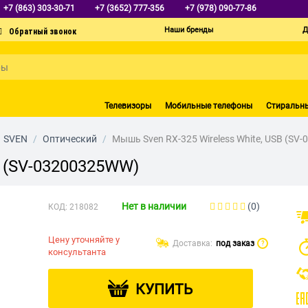
+7 (863) 303-30-71
+7 (3652) 777-356
+7 (978) 090-77-86
Наши бренды
Д
Телевизоры
Мобильные телефоны
Стиральн
SVEN
/
Оптический
/
Мышь Sven RX-325 Wireless White, USB (SV
B (SV-03200325WW)
Нет в наличии
(0)
КОД:
218082
Цену уточняйте у
Доставка:
под заказ
?
консультанта
КУПИТЬ