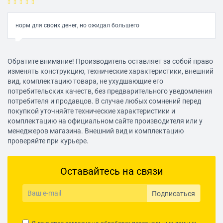
норм для своих денег, но ожидал большего
Александр Н. 2
20.11.2020, 10:27
Обратите внимание! Производитель оставляет за собой право
изменять конструкцию, технические характеристики, внешний
вид, комплектацию товара, не ухудшающие его
потребительских качеств, без предварительного уведомления
Достоинства:
потребителя и продавцов. В случае любых сомнений перед
компактная, лёгкая, нормально нагревает небольшие помещение
покупкой уточняйте технические характеристики и
комплектацию на официальном сайте производителя или у
Сергей Голубев 3
менеджеров магазина. Внешний вид и комплектацию
20.11.2020, 10:27
проверяйте при курьере.
Достоинства:
Оставайтесь на связи
Лёгкий, удобный, компактный. Небольшую комнату с лёгкостью
сможет прогреть
Подписаться
Недостатки:
Хрупкий, но это нивелируется его ремонтопригодностью (см.
комментарий)