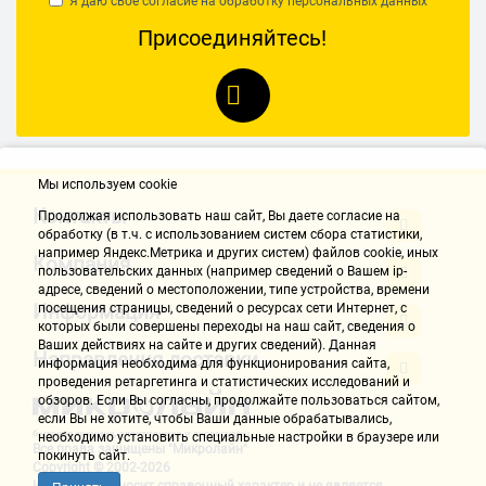
Я даю свое согласие на обработку
персональных данных
Комментарий:
Присоединяйтесь!
После падения отвалился вентилятор. При снятии кожуха
оказалось, что это не смертельно - катушка осталась прикручена к
радиатору, а сама крыльчатка просто выпала с подшипника.
Смазал, вставил обратно. Полёт нормальный. Итог:
ремонтируется ломом, отверткой, WD40 и одной извилиной в
мозгу.
Мы используем cookie
10 отопительных сезонов из 10
Контакты
Продолжая использовать наш cайт, Вы даете согласие на
обработку (в т.ч. с использованием систем сбора статистики,
Эдгар Климов 2
например Яндекс.Метрика и других систем) файлов cookie, иных
Компания
пользовательских данных (например сведений о Вашем ip-
20.11.2020, 10:27
адресе, сведений о местоположении, типе устройства, времени
Информация
посещения страницы, сведений о ресурсах сети Интернет, с
которых были совершены переходы на наш сайт, сведения о
Ваших действиях на сайте и других сведений). Данная
НАПИСАТЬ ОТЗЫВ
Направления доставки
информация необходима для функционирования сайта,
проведения ретаргетинга и статистических исследований и
обзоров. Если Вы согласны, продолжайте пользоваться сайтом,
если Вы не хотите, чтобы Ваши данные обрабатывались,
необходимо установить специальные настройки в браузере или
Все права защищены "Микролайн"
покинуть сайт.
Copyright © 2002-2026