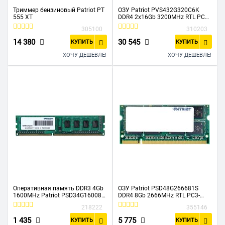
Триммер бензиновый Patriot PT
ОЗУ Patriot PVS432G320C6K
555 XT
DDR4 2x16Gb 3200MHz RTL PC4-
25600 CL16 DIMM 288-pin 1.35В
305100
310203
dual rank
14 380
30 545
КУПИТЬ
КУПИТЬ
ХОЧУ ДЕШЕВЛЕ!
ХОЧУ ДЕШЕВЛЕ!
Оперативная память DDR3 4Gb
ОЗУ Patriot PSD48G266681S
1600MHz Patriot PSD34G160081
DDR4 8Gb 2666MHz RTL PC3-
RTL PC3-12800 CL11 DIMM 240-
21300 CL19 SO-DIMM 260-pin
218222
355146
pin 1.5В
1.2В single rank
1 435
5 775
КУПИТЬ
КУПИТЬ