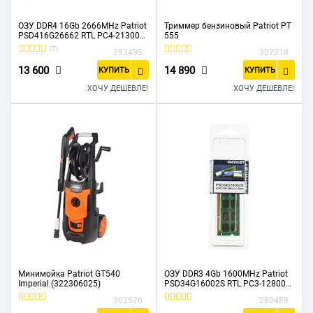
ОЗУ DDR4 16Gb 2666MHz Patriot
Триммер бензиновый Patriot PT
PSD416G26662 RTL PC4-21300
555
CL19 DIMM 288-pin 1.2В dual rank
(7)
293495
307218
13 600
14 890
КУПИТЬ
КУПИТЬ
ХОЧУ ДЕШЕВЛЕ!
ХОЧУ ДЕШЕВЛЕ!
Минимойка Patriot GT540
ОЗУ DDR3 4Gb 1600MHz Patriot
Imperial (322306025)
PSD34G16002S RTL PC3-12800
CL11 SO-DIMM 204-pin 1.5В
302526
280488