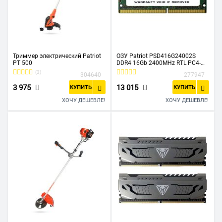
Триммер электрический Patriot
ОЗУ Patriot PSD416G24002S
PT 500
DDR4 16Gb 2400MHz RTL PC4-
19200 CL17 SO-DIMM 260-pin
(3)
304640
277947
1.2В dual rank
3 975
13 015
КУПИТЬ
КУПИТЬ
ХОЧУ ДЕШЕВЛЕ!
ХОЧУ ДЕШЕВЛЕ!