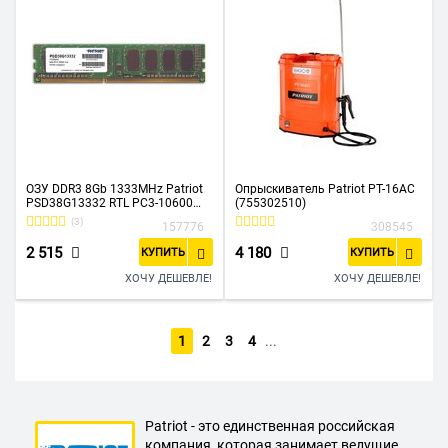
ОЗУ DDR3 8Gb 1333MHz Patriot
Опрыскиватель Patriot PT-16AC
PSD38G13332 RTL PC3-10600
(755302510)
CL9 DIMM 240-pin 1.5В
(3)
157776
308545
2 515
4 180
КУПИТЬ
КУПИТЬ
ХОЧУ ДЕШЕВЛЕ!
ХОЧУ ДЕШЕВЛЕ!
1
2
3
4
...
Patriot - это единственная российская
компания, которая занимает ведущие