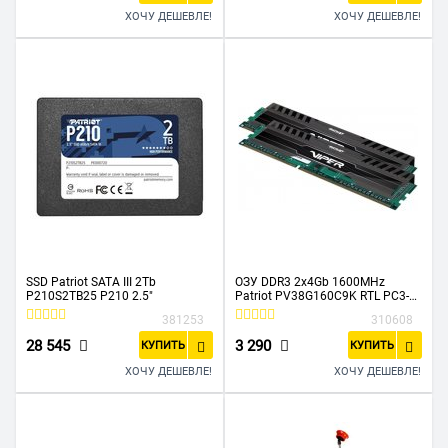
ХОЧУ ДЕШЕВЛЕ!
ХОЧУ ДЕШЕВЛЕ!
SSD Patriot SATA III 2Tb
ОЗУ DDR3 2x4Gb 1600MHz
P210S2TB25 P210 2.5"
Patriot PV38G160C9K RTL PC3-
12800 CL9 DIMM 240-pin 1.5В
381253
310608
28 545
3 290
КУПИТЬ
КУПИТЬ
ХОЧУ ДЕШЕВЛЕ!
ХОЧУ ДЕШЕВЛЕ!