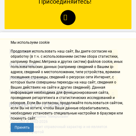
Присоединяйтесь!
Мы используем cookie
Контакты
Продолжая использовать наш cайт, Вы даете согласие на
обработку (в т.ч. с использованием систем сбора статистики,
например Яндекс.Метрика и других систем) файлов cookie, иных
Компания
пользовательских данных (например сведений о Вашем ip-
адресе, сведений о местоположении, типе устройства, времени
Информация
посещения страницы, сведений о ресурсах сети Интернет, с
которых были совершены переходы на наш сайт, сведения о
Ваших действиях на сайте и других сведений). Данная
Направления доставки
информация необходима для функционирования сайта,
проведения ретаргетинга и статистических исследований и
обзоров. Если Вы согласны, продолжайте пользоваться сайтом,
если Вы не хотите, чтобы Ваши данные обрабатывались,
необходимо установить специальные настройки в браузере или
Все права защищены "Микролайн"
покинуть сайт.
Copyright © 2002-2026
Информация носит справочный характер и не является
Принять
публичной офертой