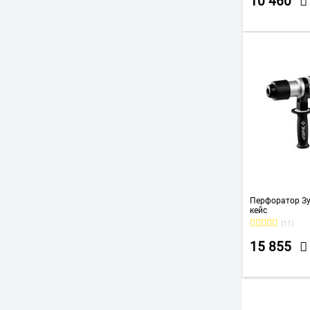
10 460
Перфоратор Зу
кейс
(11)
15 855