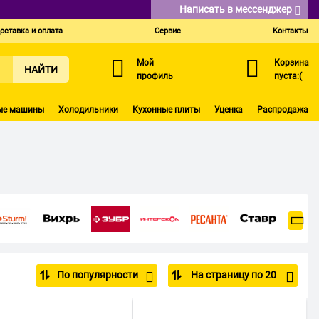
Написать в мессенджер
оставка и оплата
Сервис
Контакты
Мой
Корзина
НАЙТИ
профиль
пуста:(
ые машины
Холодильники
Кухонные плиты
Уценка
Распродажа
По популярности
На страницу по 20