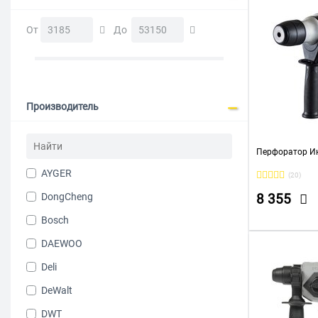
От
До
Производитель
Перфоратор Ин
AYGER
(20)
DongCheng
8 355
Bosch
DAEWOO
Deli
DeWalt
DWT