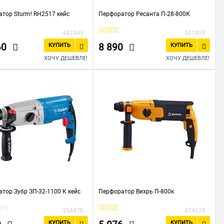
тор Sturm! RH2517 кейс
Перфоратор Ресанта П-28-800К
482549
301459
60
8 890
КУПИТЬ
КУПИТЬ
ХОЧУ ДЕШЕВЛЕ!
ХОЧУ ДЕШЕВЛЕ!
тор Зубр ЗП-32-1100 К кейс
Перфоратор Вихрь П-800к
(11)
354470
474538
КУПИТЬ
КУПИТЬ