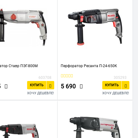
атор Ставр ПЭГ-800М
Перфоратор Ресанта П-24-650К
603708
305293
5
5 690
КУПИТЬ
КУПИТЬ
ХОЧУ ДЕШЕВЛЕ!
ХОЧУ ДЕШЕВЛЕ!