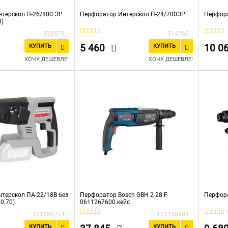
терскол П-26/800 ЭР
Перфоратор Интерскол П-24/700ЭР
Перфора
0)
328576
314760
5 460
10 0
КУПИТЬ
КУПИТЬ
ХОЧУ ДЕШЕВЛЕ!
ХОЧУ ДЕШЕВЛЕ!
терскол ПА-22/18В без
Перфоратор Bosch GBH 2-28 F
Перфора
.0.70)
0611267600 кейс
101256274
101158803
КУПИТЬ
КУПИТЬ