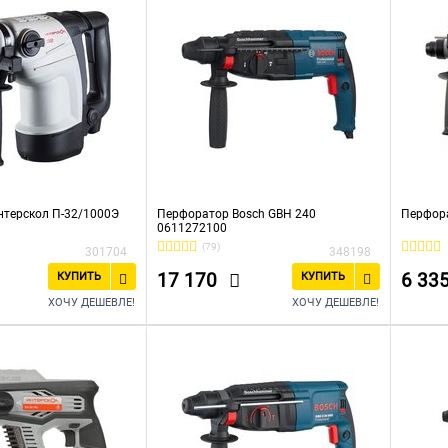
терскол П-32/1000Э
Перфоратор Bosch GBH 240
Перфор
0611272100
(79)
301704
348198
17 170
6 33
КУПИТЬ
КУПИТЬ
ХОЧУ ДЕШЕВЛЕ!
ХОЧУ ДЕШЕВЛЕ!