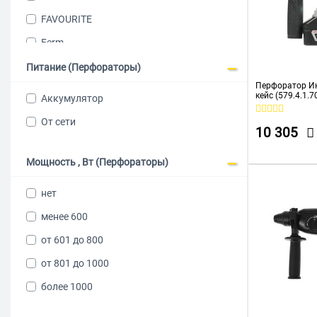
FAVOURITE
Ferm
FIT
Питание (Перфораторы)
Перфоратор Ин
HAMMER
кейс (579.4.1.7
Аккумулятор
Hanskonner
От сети
10 305
KEYANG
KLECO
Мощность , Вт (Перфораторы)
KLPRO
нет
Metabo
менее 600
PATRIOT
от 601 до 800
RedVerg
от 801 до 1000
Ryobi
более 1000
Starwind