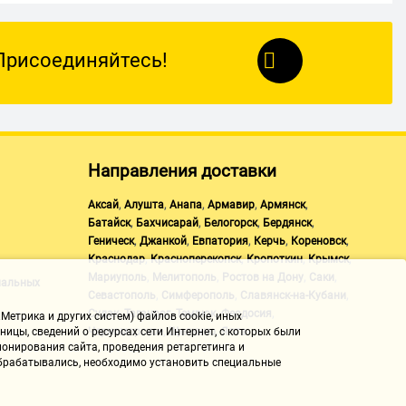
Присоединяйтесь!
Направления доставки
,
,
,
,
,
Аксай
Алушта
Анапа
Армавир
Армянск
,
,
,
,
Батайск
Бахчисарай
Белогорск
Бердянск
,
,
,
,
,
Геническ
Джанкой
Евпатория
Керчь
Кореновск
,
,
,
,
Краснодар
Красноперекопск
Кропоткин
Крымск
,
,
,
,
Мариуполь
Мелитополь
Ростов на Дону
Саки
нальных
,
,
,
Севастополь
Симферополь
Славянск-на-Кубани
,
,
,
,
Судак
Таганрог
Темрюк
Феодосия
Метрика и других систем) файлов cookie, иных
,
,
Черноморское
Щелкино
Ялта
ицы, сведений о ресурсах сети Интернет, с которых были
онирования сайта, проведения ретаргетинга и
 обрабатывались, необходимо установить специальные