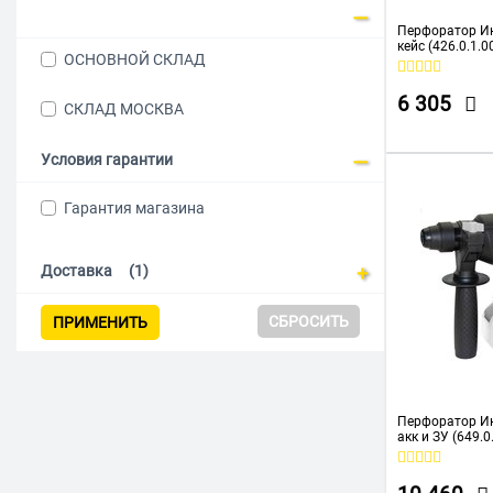
Sturm
Перфоратор Ин
Вихрь
кейс (426.0.1.0
ОСНОВНОЙ СКЛАД
Зубр
6 305
СКЛАД МОСКВА
Интерскол
РЕСАНТА
Условия гарантии
Ставр
Гарантия магазина
Доставка
(1)
СБРОСИТЬ
ПРИМЕНИТЬ
Перфоратор Ин
акк и ЗУ (649.0