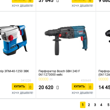
37 845
9 68
ХОЧУ ДЕШЕВЛЕ!
ХОЧУ ДЕШЕВЛЕ!
бр ЗПМ-40-1250 ЭВК
Перфоратор Bosch GBH 240 F
Перфора
0611273000 кейс
(06112A
(9)
341226
450669
20 620
14 4
КУПИТЬ
КУПИТЬ
ХОЧУ ДЕШЕВЛЕ!
ХОЧУ ДЕШЕВЛЕ!
1
2
3
4
5