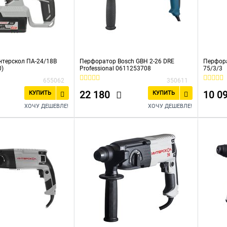
терскол ПА-24/18В
Перфоратор Bosch GBH 2-26 DRE
Перфора
0)
Professional 0611253708
75/3/3
655062
350611
22 180
10 0
КУПИТЬ
КУПИТЬ
ХОЧУ ДЕШЕВЛЕ!
ХОЧУ ДЕШЕВЛЕ!