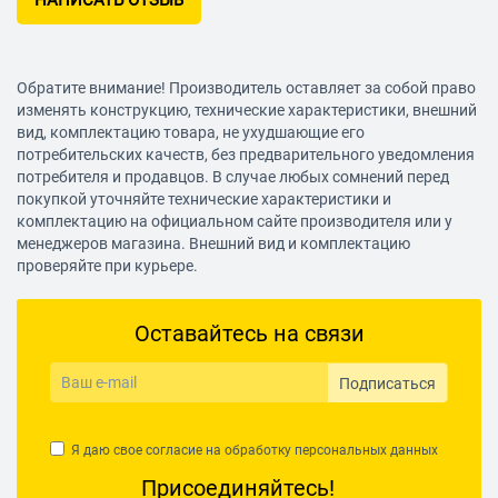
НАПИСАТЬ ОТЗЫВ
реверс, предохранительная муфта, фиксация шпинделя,
электронная регулировка частоты вращения
Дополнительно
Обратите внимание! Производитель оставляет за собой право
Приспособления
изменять конструкцию, технические характеристики, внешний
вид, комплектацию товара, не ухудшающие его
дополнительная рукоятка, ограничитель глубины
потребительских качеств, без предварительного уведомления
сверления, блокировка кнопки включения
потребителя и продавцов. В случае любых сомнений перед
В комплекте
покупкой уточняйте технические характеристики и
комплектацию на официальном сайте производителя или у
кейс
менеджеров магазина. Внешний вид и комплектацию
Длина сетевого кабеля
проверяйте при курьере.
4 м
Оставайтесь на связи
Вес
2.9 кг
Подписаться
Комплектация
боковая рукоятка, ограничитель глубины сверления, кейс
Я даю свое согласие на обработку
персональных данных
Присоединяйтесь!