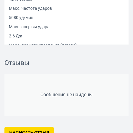
Макс. частота ударов
5080 уд/мин
Макс. энергия удара
2.6 Дж
Макс. диаметр сверления (дерево)
24 мм
Отзывы
Макс. диаметр сверления (металл)
13 мм
Макс. диаметр сверления (бетон)
24 мм
Сообщения не найдены
Функции и возможности
Режимы работы
сверление, долбление, сверление с долблением
Возможности