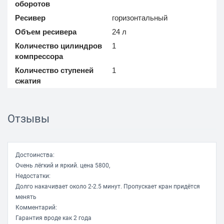
оборотов
Ресивер
горизонтальный
Объем ресивера
24 л
Количество цилиндров
1
компрессора
Количество ступеней
1
сжатия
Количество постов
1
Тип соединения
рапид (евро)
Отзывы
Функции
Регулировка давления
есть
Достоинства:
Очень лёгкий и яркий. цена 5800,
Манометр
есть
Недостатки:
Долго накачивает около 2-2.5 минут. Пропускает кран придётся
Конструкция
менять
Комментарий:
Транспортировка
два колеса
Гарантия вроде как 2 года