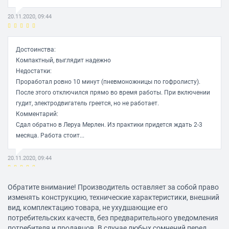
Ручка для переноски
есть
20.11.2020, 09:44
Дополнительно
Вес
Достоинства:
17 кг
Компактный, выглядит надежно
Недостатки:
Проработал ровно 10 минут (пневмоножницы по гофролисту).
После этого отключился прямо во время работы. При включении
гудит, электродвигатель греется, но не работает.
Комментарий:
Сдал обратно в Леруа Мерлен. Из практики придется ждать 2-3
месяца. Работа стоит...
20.11.2020, 09:44
Обратите внимание! Производитель оставляет за собой право
Достоинства:
изменять конструкцию, технические характеристики, внешний
Использовал более 3-х лет. Отработал все на 100%. Поменял на
вид, комплектацию товара, не ухудшающие его
WO 24-160, т.к. использовал для покраски и нужен чистый воздух.
потребительских качеств, без предварительного уведомления
Но этот толе стоит и теперь использую для других дел
потребителя и продавцов. В случае любых сомнений перед