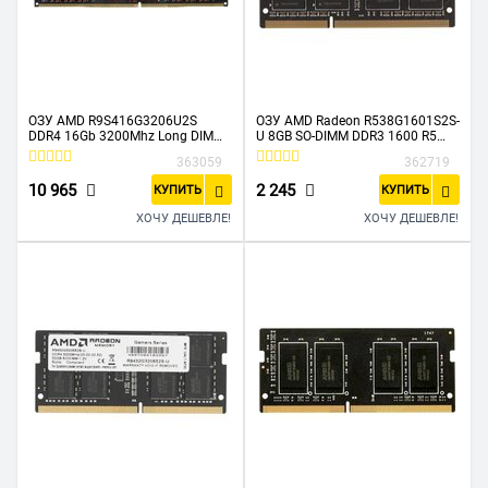
ОЗУ AMD R9S416G3206U2S
ОЗУ AMD Radeon R538G1601S2S-
DDR4 16Gb 3200Mhz Long DIMM
U 8GB SO-DIMM DDR3 1600 R5
1.35V Heat Shield Retail
Entertainment Series Black Non-
363059
362719
ECC, CL11, 1.5V, RTL
10 965
2 245
КУПИТЬ
КУПИТЬ
ХОЧУ ДЕШЕВЛЕ!
ХОЧУ ДЕШЕВЛЕ!