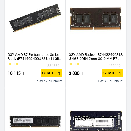
ОЗУ AMD R7 Performance Series
ОЗУ AMD Radeon R744G2606S1S-
Black (R7416G2400U2S-U) 16GB
U 4GB DDR4 2666 SO DIMM R7
2400МГц DDR4 UDIMM CL16 RTL
Performance Series Black Non-
384886
425110
ECC, CL16, 1.2V, RTL
10 115
3 030
КУПИТЬ
КУПИТЬ
ХОЧУ ДЕШЕВЛЕ!
ХОЧУ ДЕШЕВЛЕ!