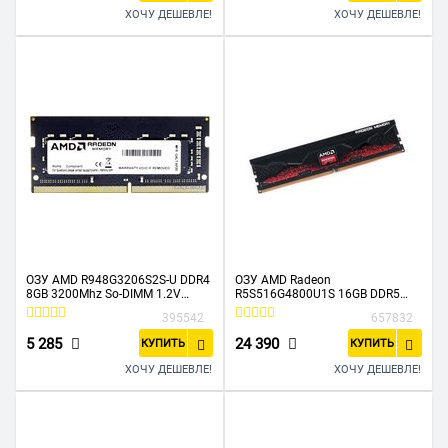
ХОЧУ ДЕШЕВЛЕ!
ХОЧУ ДЕШЕВЛЕ!
ОЗУ AMD R948G3206S2S-U DDR4
ОЗУ AMD Radeon
8GB 3200Mhz So-DIMM 1.2V
R5S516G4800U1S 16GB DDR5
Retail
4800 Long DIMM Non-ECC, CL40
395542
657832
1.1V Heat Shield Retail
5 285
24 390
КУПИТЬ
КУПИТЬ
ХОЧУ ДЕШЕВЛЕ!
ХОЧУ ДЕШЕВЛЕ!