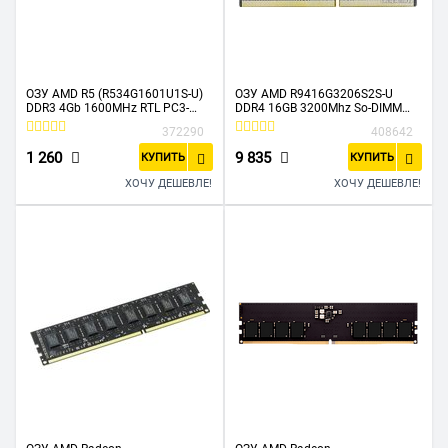
ОЗУ AMD R5 (R534G1601U1S-U)
ОЗУ AMD R9416G3206S2S-U
DDR3 4Gb 1600MHz RTL PC3-
DDR4 16GB 3200Mhz So-DIMM
12800 CL11 DIMM 240-pin 1.5В
1.2V Retail
372290
408642
1 260
9 835
КУПИТЬ
КУПИТЬ
ХОЧУ ДЕШЕВЛЕ!
ХОЧУ ДЕШЕВЛЕ!