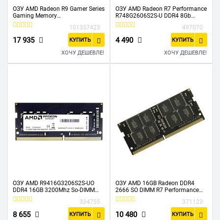
ОЗУ AMD Radeon R9 Gamer Series
ОЗУ AMD Radeon R7 Performance
Gaming Memory
R748G2606S2S-U DDR4 8Gb
R9432G3206S2S-U 32GB DDR4
2666MHz Series RTL PC4-21300
101357423
497070
3200 SO DIMM Non-ECC, CL16,
CL16 SO-DIMM 260-pin 1.2В
1.2V, RTL
17 935
4 490
КУПИТЬ
КУПИТЬ
ХОЧУ ДЕШЕВЛЕ!
ХОЧУ ДЕШЕВЛЕ!
ОЗУ AMD R9416G3206S2S-UO
ОЗУ AMD 16GB Radeon DDR4
DDR4 16GB 3200Mhz So-DIMM
2666 SO DIMM R7 Performance
1.2V Bulk/Tray
Series Black R7416G2606S2S-U
334755
371123
Non-ECC, CL16, 1.2V, RTL
8 655
10 480
КУПИТЬ
КУПИТЬ