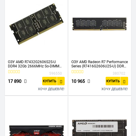
ОЗУ AMD R7432G2606S2S-U
ОЗУ AMD Radeon R7 Performance
DDR4 32Gb 2666MHz So-DIMM
Series (R7416G2606U2S-U) DDR4
1.2V Retail
16Gb 2666MHz RTL PC4-21300
596550
380702
CL16 DIMM 288-pin 1.2В
17 890
10 965
КУПИТЬ
КУПИТЬ
ХОЧУ ДЕШЕВЛЕ!
ХОЧУ ДЕШЕВЛЕ!