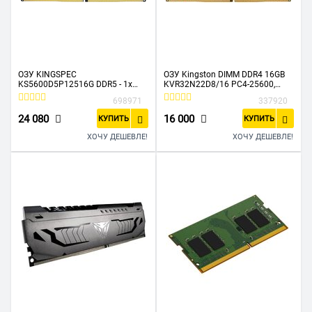
ОЗУ KINGSPEC
ОЗУ Kingston DIMM DDR4 16GB
KS5600D5P12516G DDR5 - 1x
KVR32N22D8/16 PC4-25600,
16ГБ 5600МГц, DIMM, Ret
3200MHz, CL22
698971
337920
24 080
16 000
КУПИТЬ
КУПИТЬ
ХОЧУ ДЕШЕВЛЕ!
ХОЧУ ДЕШЕВЛЕ!