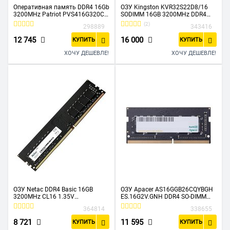
Оперативная память DDR4 16Gb
ОЗУ Kingston KVR32S22D8/16
3200MHz Patriot PVS416G320C6
SODIMM 16GB 3200MHz DDR4
RTL PC4-25600 CL16 DIMM 288-
Non-ECC CL22 DR x8
(2)
298889
343416
pin 1.35В
12 745
16 000
КУПИТЬ
КУПИТЬ
ХОЧУ ДЕШЕВЛЕ!
ХОЧУ ДЕШЕВЛЕ!
ОЗУ Netac DDR4 Basic 16GB
ОЗУ Apacer AS16GGB26CQYBGH
3200MHz CL16 1.35V
ES.16G2V.GNH DDR4 SO-DIMM
NTBSD4P32SP-16
16Гб 2666MHz Non-ECC 2Rx8
364814
338655
CL19
8 721
11 595
КУПИТЬ
КУПИТЬ