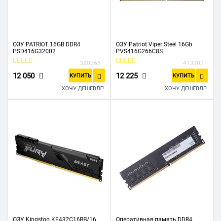
ОЗУ PATRIOT 16GB DDR4
ОЗУ Patriot Viper Steel 16Gb
PSD416G32002
PVS416G266C8S
380265
413307
12 050
12 225
КУПИТЬ
КУПИТЬ
ХОЧУ ДЕШЕВЛЕ!
ХОЧУ ДЕШЕВЛЕ!
ОЗУ Kingston KF432C16BB/16
Оперативная память DDR4