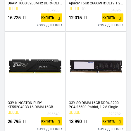
DRAM 16GB 3200MHz DDR4 CL16
Apacer 16Gb 2666MHz CL19 1.2V
DIMM FURY Beast Black EAN:
EL.16G2V.GNH
(1)
357200
354895
740617319859
(AU16GGB26CQYBGH)
16 725
12 015
КУПИТЬ
КУПИТЬ
ХОЧУ ДЕШЕВЛЕ!
ХОЧУ ДЕШЕВЛЕ!
ОЗУ KINGSTON FURY
ОЗУ SO-DIMM 16GB DDR4-3200
KF552C40BB-16 DIMM 16GB
PC4-25600 Patriot, 1.2V, Single
DDR5-5200
Rank, Retail (PSD416G320081S)
396640
323782
26 795
13 990
КУПИТЬ
КУПИТЬ
ХОЧУ ДЕШЕВЛЕ!
ХОЧУ ДЕШЕВЛЕ!