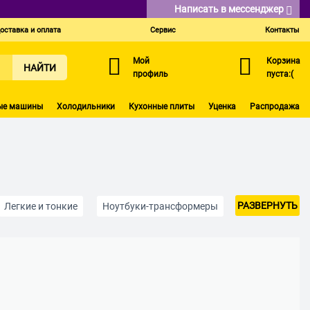
Написать в мессенджер
оставка и оплата
Сервис
Контакты
Мой
Корзина
НАЙТИ
профиль
пуста:(
ые машины
Холодильники
Кухонные плиты
Уценка
Распродажа
РАЗВЕРНУТЬ
Легкие и тонкие
Ноутбуки-трансформеры
б
SSD 512 Гб