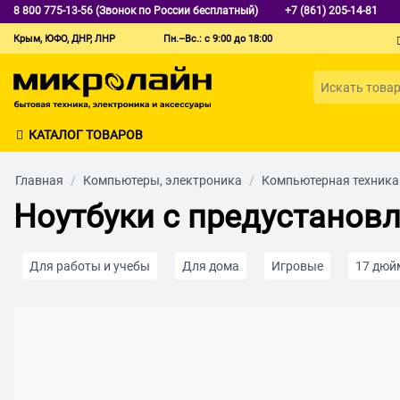
8 800 775-13-56 (Звонок по России бесплатный)
+7 (861) 205-14-81
Крым, ЮФО, ДНР, ЛНР
Пн.–Вс.: с 9:00 до 18:00
КАТАЛОГ ТОВАРОВ
Главная
/
Компьютеры, электроника
/
Компьютерная техника
Ноутбуки с предустановл
Для работы и учебы
Для дома
Игровые
17 дюй
ОЗУ 8Гб
ОЗУ 16Гб
С процессором Intel Core
С п