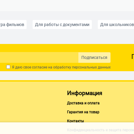
тра фильмов
Для работы с документами
Для школьников 
Мини
13 дюймов
14 дюймов
15,6 дюймов
16 
Intel Core i9
AMD Ryzen 5
AMD Ryzen 7
Intel Core i5
Подписаться
Я даю свое согласие на обработку
персональных данных
0000
до 80000
до 100000
Надежные с гарантией
eForce
NVIDIA Studio
SSD 128Гб
SSD 256Гб
SSD 2
Информация
Digma
Ноутбуки GIGABYTE
Ноутбуки HONOR
Ноутбук
Доставка и оплата
Гарантия на товар
Ноутбуки для GTA V
Ноутбуки для Minecraft
Ноутбуки
Контакты
Конфиденциальность и защита персо