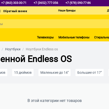
+7 (863) 303-30-71
+7 (3652) 777-356
+7 (978) 090-77-86
Наши бренды
Д
Телевизоры
Мобильные телефоны
Стиральн
/
Ноутбуки
/
Ноутбуки Endless os
енной Endless OS
мов
15 дюймов
Маленькие до 14″
Большие от 17″
роцессором AMD Ryzen
MacBook
С Windows 10
SSD 1 Т
В этой категории нет товаров