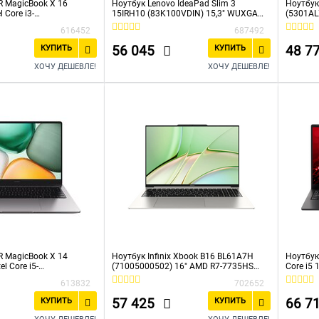
 MagicBook X 16
Ноутбук Lenovo IdeaPad Slim 3
Ноутбук
 Core i3-
15IRH10 (83K100VDIN) 15,3" WUXGA
(5301ALX
512Gb/16"/IPS/FHD+/6
IPS 300N/i5-13420H/8Gb/512Gb
1315U/8
616452
687492
y
SSD/UMA/no OS/Luna Grey
0Hz/No
56 045
48 7
КУПИТЬ
КУПИТЬ
ХОЧУ ДЕШЕВЛЕ!
ХОЧУ ДЕШЕВЛЕ!
 MagicBook X 14
Ноутбук Infinix Xbook B16 BL61A7H
Ноутбук
l Core i5-
(71005000502) 16" AMD R7-7735HS
Core i5
SSD512Gb/14"/IPS/FHD
16/512Gb Win Grey
UHD Gra
613832
702652
rey (5301ALWW)
(1920x1
6000mA
57 425
66 7
КУПИТЬ
КУПИТЬ