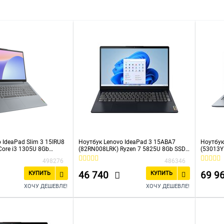
ром AMD Ryzen
MacBook
С Windows 10
SSD 1 Тб
S
 IdeaPad Slim 3 15IRU8
Ноутбук Lenovo IdeaPad 3 15ABA7
Ноутбук
ore i3 1305U 8Gb
(82RN008LRK) Ryzen 7 5825U 8Gb SSD
(53013Y
 UHD Graphics 15.6" TN
256Gb AMD Radeon Graphics 15,6 FHD
SSD512G
498276
486346
) noOS grey WiFi BT
Cam 38Вт*ч No OS Темно-синий
(1920x1
46 740
69 9
КУПИТЬ
КУПИТЬ
ХОЧУ ДЕШЕВЛЕ!
ХОЧУ ДЕШЕВЛЕ!