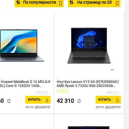
По популярности
На страницу по 20
SD 512 Гб
 Huawei MateBook D 16 MCLG-X
Ноутбук Lenovo V15 G4 (82YU0080AK)
DL) Core i5 13420H 16Gb
AMD Ryzen 3 7320U 8Gb SSD256Gb
b Intel UHD Graphics 16" IPS
AMD Radeon 610M 15.6" TN FHD
529209
488114
200) noOS grey space
(1920x1080) noOS black
60
42 310
КУПИТЬ
КУПИТЬ
ХОЧУ ДЕШЕВЛЕ!
ХОЧУ ДЕШЕВЛЕ!