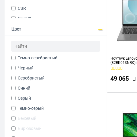
CBR
CHUWI
Digma
Цвет
HONOR
HP
Темно-серебристый
Huawei
Ноутбук Lenovo
(82RK013NRK) 
256Gb Intel UH
Черный
Infinix
Cam 45Вт*ч No
Серебристый
49 065
IRBIS
Синий
IRU
Серый
Lenovo
Темно-серый
Maibenben
Бежевый
MSI
Бирюзовый
NERPA