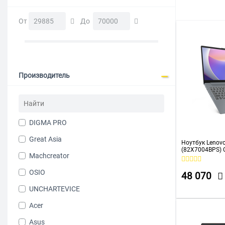
С процессо
От
До
Производитель
DIGMA PRO
Great Asia
Ноутбук Lenovo
(82X7004BPS) C
Machcreator
SSD256Gb Intel
FHD (1920x1080
Cam
OSIO
48 070
UNCHARTEVICE
Acer
Asus