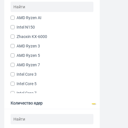
AMD Ryzen AI
Intel N150
Zhaoxin KX-6000
AMD Ryzen 3
AMD Ryzen 5
AMD Ryzen 7
Intel Core 3
Intel Core 5
Intel Core 7
Intel Core i9
Количество ядер
Intel Core Ultra 5
Intel N100