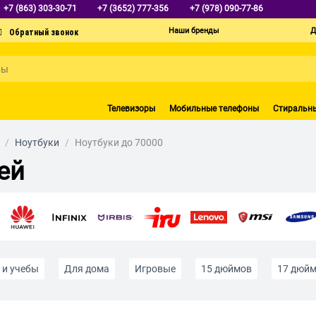
+7 (863) 303-30-71
+7 (3652) 777-356
+7 (978) 090-77-86
Наши бренды
Д
Телевизоры
Мобильные телефоны
Стиральн
/
Ноутбуки
/
Ноутбуки до 70000
ей
 и учебы
Для дома
Игровые
15 дюймов
17 дюй
нкие
Ноутбуки-трансформеры
ОЗУ 8Гб
ОЗУ 16Гб