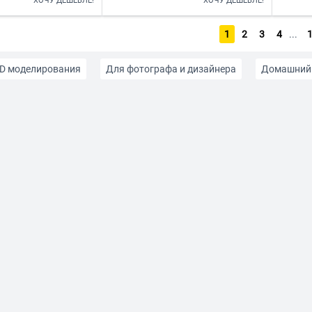
ХОЧУ ДЕШЕВЛЕ!
ХОЧУ ДЕШЕВЛЕ!
1
2
3
4
...
3D моделирования
Для фотографа и дизайнера
Домашний
 с документами
Для школьников и студентов
Для график
13 дюймов
14 дюймов
15,6 дюймов
16 дюймов
1
ионной системы
Intel Core i9
AMD Ryzen 5
AMD Ryzen 7
до 25000
до 30000
до 35000
до 40000
до 50
Надежные с гарантией
С глянцевым экраном
С мато
Apple MacBook
GeForce
NVIDIA Studio
SSD 128Г