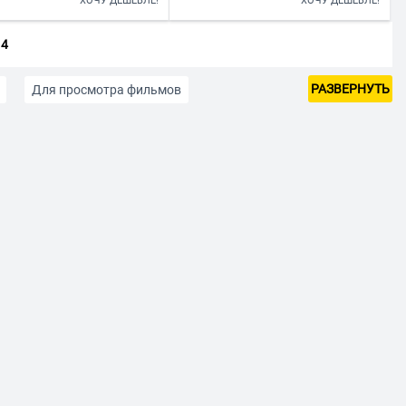
ХОЧУ ДЕШЕВЛЕ!
ХОЧУ ДЕШЕВЛЕ!
14
РАЗВЕРНУТЬ
Для просмотра фильмов
и и видеомонтажа
Для программирования
7,3 дюймов
Windows 11
Intel Core i5
до 20000
AMD Ryzen 9
000
до 60000
до 70000
до 80000
вым экраном
Сенсорный экран
б
SSD 256Гб
SSD 2Тб
10 ядерный