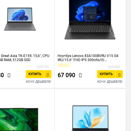
Great Asia ТК-Е159, 15,6", CPU
Ноутбук Lenovo 83A100BVRU V15 G4
GB RAM, 512GB SSD
IRU/15.6" FHD IPS 300nits/i5-
13420H/16GB/512GB SSD/Black/DOS
534735
526583
80
67 090
КУПИТЬ
КУПИТЬ
ХОЧУ ДЕШЕВЛЕ!
ХОЧУ ДЕШЕВЛЕ!