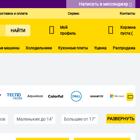
Написать в мессенджер
оставка и оплата
Сервис
Контакты
Мой
Корзина
НАЙТИ
профиль
пуста:(
ые машины
Холодильники
Кухонные плиты
Уценка
Распродажа
РАЗВЕРНУТЬ
мов
Маленькие до 14″
Большие от 17″
С процессором Intel Core