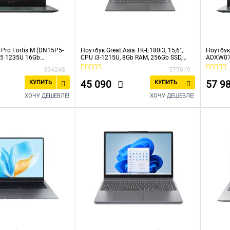
Pro Fortis M (DN15P5-
Ноутбук Great Asia TK-E180i3, 15,6",
Ноутбук
i5 1235U 16Gb
CPU i3-1215U, 8Gb RAM, 256Gb SSD,
ADXW07)
 UHD Graphics 15.6" IPS
Win11
SSD512Gb
594248
577019
0) Windows 11
FHD (19
ey
Professi
45 090
57 9
КУПИТЬ
КУПИТЬ
ХОЧУ ДЕШЕВЛЕ!
ХОЧУ ДЕШЕВЛЕ!