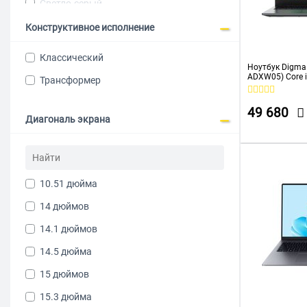
Светло-серый
Rikor
Белый
Конструктивное исполнение
Samsung
Зеленый
Tecno
Классический
Ноутбук Digma 
Aquarius
ADXW05) Core 
Трансформер
SSD512Gb Intel
Colorful
FHD (1920x108
Professional gr
49 680
Dell
Диагональ экрана
Gigabyte
KVADRA
10.51 дюйма
Machenike
14 дюймов
MICROSOFT
14.1 дюймов
Гравитон
14.5 дюйма
15 дюймов
15.3 дюйма