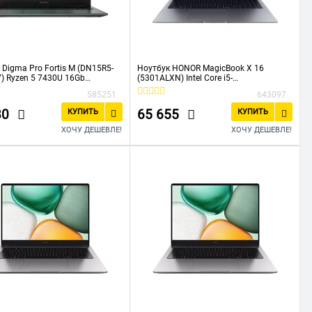
 Digma Pro Fortis M (DN15R5-
Ноутбук HONOR MagicBook X 16
 Ryzen 5 7430U 16Gb
(5301ALXN) Intel Core i5-
 Intel UHD Graphics 15.6" IPS
13420H/16Gb/SSD512Gb/16"/IPS/FHD
585251
643097
20x1080) Windows 11
+/60Hz/NoOS/Grey (5301ALXN)
onal grey
80
65 655
КУПИТЬ
КУПИТЬ
ХОЧУ ДЕШЕВЛЕ!
ХОЧУ ДЕШЕВЛЕ!