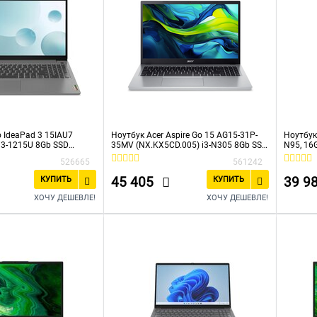
 IdeaPad 3 15IAU7
Ноутбук Acer Aspire Go 15 AG15-31P-
Ноутбук 
i3-1215U 8Gb SSD
35MV (NX.KX5CD.005) i3-N305 8Gb SSD
N95, 16
D Graphics 15,6 FHD IPS
256Gb Intel UHD Graphics 15,6 FHD IPS
526665
561242
 OS Серый
Cam 50Вт*ч No OS Серебристый
45 405
39 9
КУПИТЬ
КУПИТЬ
ХОЧУ ДЕШЕВЛЕ!
ХОЧУ ДЕШЕВЛЕ!