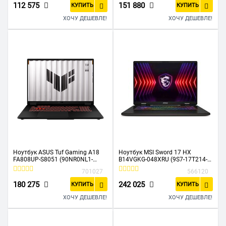
ОС коричневый
112 575
151 880
КУПИТЬ
КУПИТЬ
ХОЧУ ДЕШЕВЛЕ!
ХОЧУ ДЕШЕВЛЕ!
Ноутбук ASUS Tuf Gaming A18
Ноутбук MSI Sword 17 HX
FA808UP-S8051 (90NR0NL1-
B14VGKG-048XRU (9S7-17T214-
M002U0-DOS) 18" FHD+ IPS 300N
048) Core i9 14900HX 16Gb
701027
566120
144Hz/R7-260/32GB/1TB
SSD1Tb GeForce RTX4070 8Gb
SSD/RTX 5070 8GB/DOS/Jaeger
17" IPS QHD+ (2560x1600) noOS
180 275
242 025
КУПИТЬ
КУПИТЬ
Gray
grey space
ХОЧУ ДЕШЕВЛЕ!
ХОЧУ ДЕШЕВЛЕ!