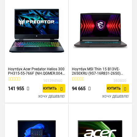
Ноутбук Acer Predator Helios 300
Ноутбук MSI Thin 15 B13VE-
PH315-55-766F (NH.QGMER.004)
2650XRU (9S7-16R831-2650)
i7 12700H/16Gb/SSD1Tb/RTX
15.6" FHD IPS/Intel Core i5-
101394960
593800
3080
13420H/16GB/512GB/RTX4050-
8Gb/15.6"/165hz/IPS/FHD/noOS/
6GB/DOS/Gray
141 955
94 665
КУПИТЬ
КУПИТЬ
black
ХОЧУ ДЕШЕВЛЕ!
ХОЧУ ДЕШЕВЛЕ!