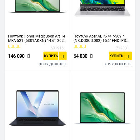
Ноутбук Honor MagicBook Art 14
Ноутбук Acer AL15-74P-569P
MRA-521 (5301AKXN) 14.6", 2024,
(NX.DQSCD.002) 15,6" FHD IPS
OLED, Ultra 5 125H 1.2ГГц, 14
U5-125H 16GB 512Gb SSD DOS
631916
712031
ядер, 32ГБ LPDDR5x, 1ТБ SSD,
Silver
Intel Arc, W11H зеленый
146 090
64 830
КУПИТЬ
КУПИТЬ
ХОЧУ ДЕШЕВЛЕ!
ХОЧУ ДЕШЕВЛЕ!