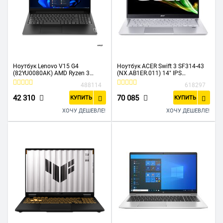
Ноутбук Lenovo V15 G4
Ноутбук ACER Swift 3 SF314-43
(82YU0080AK) AMD Ryzen 3
(NX.AB1ER.011) 14" IPS
7320U 8Gb SSD256Gb AMD
FHD/Ryzen 7 5700U/16Gb/512Gb
488114
618297
Radeon 610M 15.6" TN FHD
SSD/VGA int/noOS/silver
(1920x1080) noOS black
42 310
70 085
КУПИТЬ
КУПИТЬ
ХОЧУ ДЕШЕВЛЕ!
ХОЧУ ДЕШЕВЛЕ!