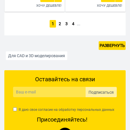
ХОЧУ ДЕШЕВЛЕ!
ХОЧУ ДЕШЕВЛЕ!
1
2
3
4
...
РАЗВЕРНУТЬ
Для CAD и 3D моделирования
Для фотографа и дизайнера
Домашний
Оставайтесь на связи
Для просмотра фильмов
Для работы с документами
Для школьников и студентов
Подписаться
Для графики и видеомонтажа
Для программирования
Я даю свое согласие на обработку
персональных данных
Мини
13 дюймов
14 дюймов
15,6 дюймов
Присоединяйтесь!
16 дюймов
17,3 дюймов
Windows 11