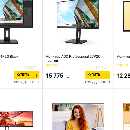
4P2Q Black
Монитор AOC Professional 27P2Q
Монитор
черный
326571
364390
15 775
12 2
КУПИТЬ
КУПИТЬ
ХОЧУ ДЕШЕВЛЕ!
ХОЧУ ДЕШЕВЛЕ!