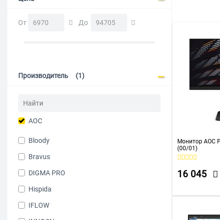
От
До
Производитель
(1)
AOC
Bloody
Монитор AOC P
(00/01)
Bravus
DIGMA PRO
16 045
Hispida
IFLOW