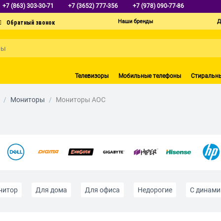
+7 (863) 303-30-71
+7 (3652) 777-356
+7 (978) 090-77-86
Наши бренды
Д
Телевизоры
Мобильные телефоны
Стиральн
/
Мониторы
/
Мониторы AOC
нитор
Для дома
Для офиса
Недорогие
С динам
 HD
С HDMI
С VGA