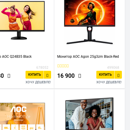
 AOC Q24B35 Black
Монитор AOC Agon 25g3zm Black-Red
678052
499068
80
16 900
КУПИТЬ
КУПИТЬ
ХОЧУ ДЕШЕВЛЕ!
ХОЧУ ДЕШЕВЛЕ!