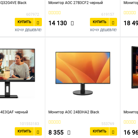
Q32G4VE Black
Монитор AOC 27B3CF2 черный
Монитор
607972
619157
14 130
18 4
КУПИТЬ
КУПИТЬ
ХОЧУ ДЕШЕВЛЕ!
ХОЧУ ДЕШЕВЛЕ!
24E3QAF черный
Монитор AOC 24B3HA2 Black
Монитор
101553183
553769
8 355
16 9
КУПИТЬ
КУПИТЬ