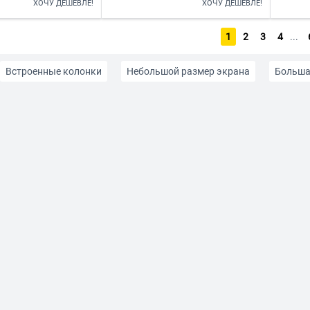
ХОЧУ ДЕШЕВЛЕ!
ХОЧУ ДЕШЕВЛЕ!
1
2
3
4
...
Встроенные колонки
Небольшой размер экрана
Больша
ублей
До 20000 рублей
OLED монитор
IPS монитор
кран
Глянцевый экран
Для художника и дизайнера
Д
Гц
75 Гц
120 Гц
144 Гц
165 Гц
175Гц
240
er