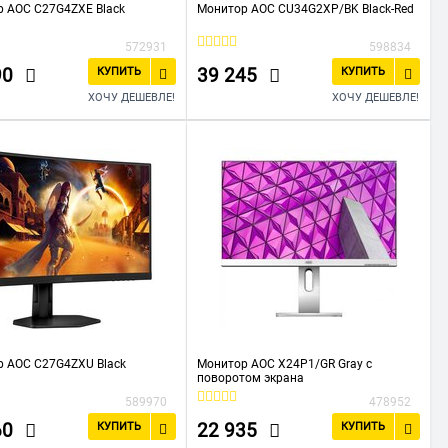
 AOC C27G4ZXE Black
Монитор AOC CU34G2XP/BK Black-Red
572931
598834
90
39 245
КУПИТЬ
КУПИТЬ
ХОЧУ ДЕШЕВЛЕ!
ХОЧУ ДЕШЕВЛЕ!
 AOC C27G4ZXU Black
Монитор AOC X24P1/GR Gray с
поворотом экрана
589970
478952
60
22 935
КУПИТЬ
КУПИТЬ