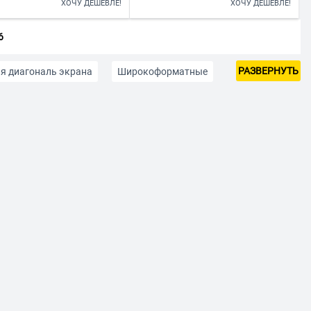
ХОЧУ ДЕШЕВЛЕ!
ХОЧУ ДЕШЕВЛЕ!
6
РАЗВЕРНУТЬ
я диагональ экрана
Широкоформатные
5К
C DVI
С USB
С DisplayPort
ля XBox и PS5
19"
22"
24"
27"
 Гц
360гц
MSI
HP
HIPER