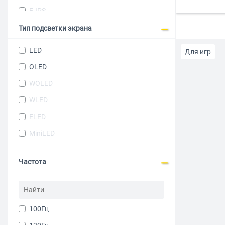
44.5"
E-IPS
52"
Тип подсветки экрана
57"
LED
Для игр
OLED
До 10000 р
WOLED
WLED
Матовый э
ELED
28"
60 
MiniLED
AOC
Ac
Частота
100Гц