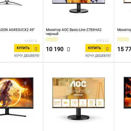
AGON AG493UCX2 49"
Монитор AOC Basic-Line 27B3HA2
Монитор
черный
666818
658935
10 190
15 7
КУПИТЬ
КУПИТЬ
ХОЧУ ДЕШЕВЛЕ!
ХОЧУ ДЕШЕВЛЕ!