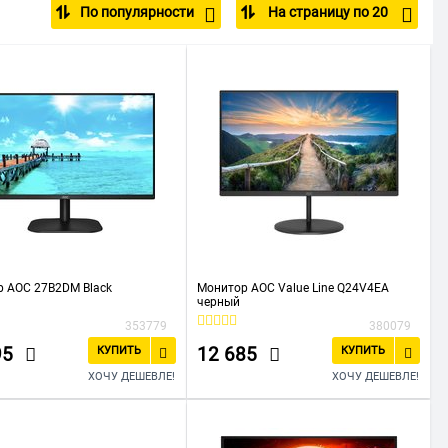
По популярности
На страницу по 20
 AOC 27B2DM Black
Монитор AOC Value Line Q24V4EA
черный
353779
380079
95
12 685
КУПИТЬ
КУПИТЬ
ХОЧУ ДЕШЕВЛЕ!
ХОЧУ ДЕШЕВЛЕ!