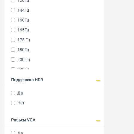
120Гц
144Гц
160Гц
165Гц
175 Гц
180Гц
200 Гц
240Гц
260 Гц
Поддержка HDR
280 Гц
Да
300 Гц
Нет
310 Гц
360 Гц
Разъем VGA
500 Гц
Да