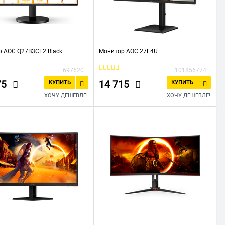
 AOC Q27B3CF2 Black
Монитор AOC 27E4U
697620
101856774
75
14 715
КУПИТЬ
КУПИТЬ
ХОЧУ ДЕШЕВЛЕ!
ХОЧУ ДЕШЕВЛЕ!