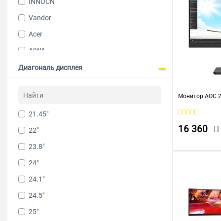
INNOCN
Vandor
Acer
AIWA
ASROCK
Диагональ дисплея
Asus
Монитор AOC 2
CBR
21.45"
Dahua
16 360
22"
Dell
23.8"
Delta Computers
24"
Digma
24.1"
ExeGate
24.5"
FragMachine
25"
Gigabyte