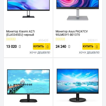
Монитор Xiaomi A27i
Монитор Asus PA247CV
(ELA5345EU) черный
90LM03Y1-B01370
495420
352511
13 020
24 240
КУПИТЬ
КУПИТЬ
ХОЧУ ДЕШЕВЛЕ!
ХОЧУ ДЕШЕВЛЕ!