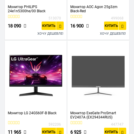
Монитор PHILIPS
Монитор AOC Agon 25g3zm
24e1n5300he/00 Black
Black-Red
513070
499068
18 090
16 900
КУПИТЬ
КУПИТЬ
ХОЧУ ДЕШЕВЛЕ!
ХОЧУ ДЕШЕВЛЕ!
Монитор LG 24GS60F-B Black
Монитор ExeGate ProSmart
EV2407A (EX294344RUS)
592206
447747
11 965
6 925
КУПИТЬ
КУПИТЬ