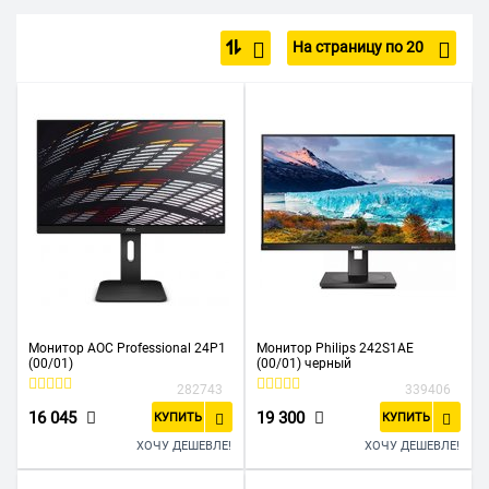
Недорогие
С динамиками
Маленький
Большие
На страницу по 20
4К
2K
Full HD
С HDMI
С VGA
Монитор AOC Professional 24P1
Монитор Philips 242S1AE
(00/01)
(00/01) черный
282743
339406
16 045
19 300
КУПИТЬ
КУПИТЬ
ХОЧУ ДЕШЕВЛЕ!
ХОЧУ ДЕШЕВЛЕ!