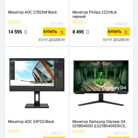
Монитор AOC 27B2DM Black
Монитор Philips 222V8LA
черный
353779
358822
14 595
8 495
КУПИТЬ
КУПИТЬ
ХОЧУ ДЕШЕВЛЕ!
ХОЧУ ДЕШЕВЛЕ!
Монитор AOC 24P2Q Black
Монитор Samsung Odyssey G4
S25BG400EI (LS25BG400EIXCI)
черный
326571
427778