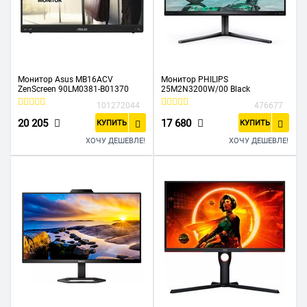
Монитор Asus MB16ACV
Монитор PHILIPS
ZenScreen 90LM0381-B01370
25M2N3200W/00 Black
101272044
476677
20 205
17 680
КУПИТЬ
КУПИТЬ
ХОЧУ ДЕШЕВЛЕ!
ХОЧУ ДЕШЕВЛЕ!