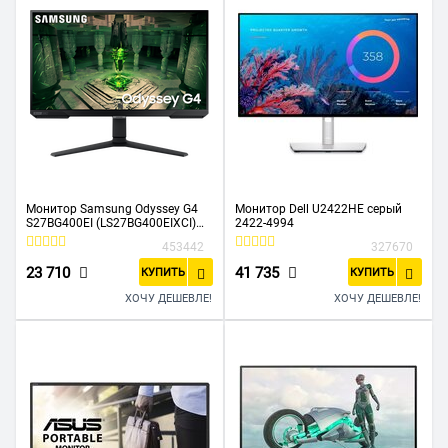
Монитор Samsung Odyssey G4
Монитор Dell U2422HE серый
S27BG400EI (LS27BG400EIXCI)
2422-4994
черный
453442
327670
23 710
41 735
КУПИТЬ
КУПИТЬ
ХОЧУ ДЕШЕВЛЕ!
ХОЧУ ДЕШЕВЛЕ!