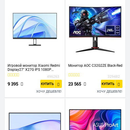
Игровой монитор Xiaomi Redmi
Монитор AOC C32G2ZE Black-Red
Display27" X27G IPS 1080P
165Hz (P27FBA-RX)
496263
329482
9 395
23 565
КУПИТЬ
КУПИТЬ
ХОЧУ ДЕШЕВЛЕ!
ХОЧУ ДЕШЕВЛЕ!