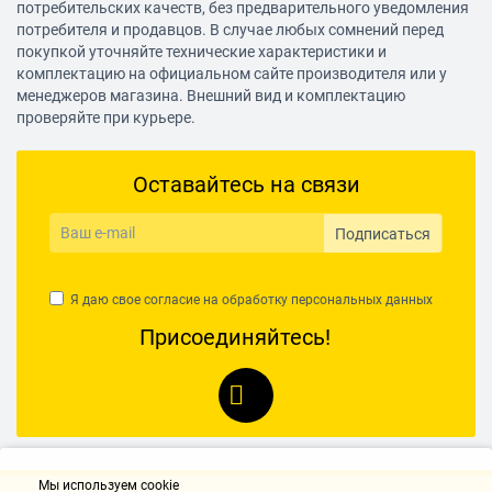
потребительских качеств, без предварительного уведомления
потребителя и продавцов. В случае любых сомнений перед
Ширина рабочей части
покупкой уточняйте технические характеристики и
420 мм
комплектацию на официальном сайте производителя или у
менеджеров магазина. Внешний вид и комплектацию
Длина рукоятки
проверяйте при курьере.
1000 мм
Ручка силы
Оставайтесь на связи
да
Подписаться
С металлической планкой
да
Я даю свое согласие на обработку
персональных данных
Вес нетто
Присоединяйтесь!
1.79 кг
Разборная
нет
Ручка на черенке
да
Мы используем cookie