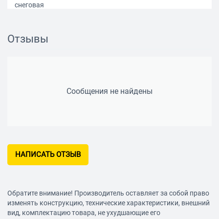
снеговая
Вид
классическая лопата
Отзывы
Конструкция
нескладная
Ручка/черенок в комплекте
Сообщения не найдены
есть
Материал черенка
сталь
Диаметр и тип крепления для ручки/черенка
НАПИСАТЬ ОТЗЫВ
32 мм
Материал корпуса
композитный пластик
Обратите внимание! Производитель оставляет за собой право
Длина рабочей части
изменять конструкцию, технические характеристики, внешний
вид, комплектацию товара, не ухудшающие его
400 мм