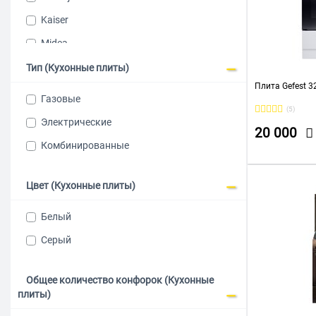
Kaiser
Midea
Nord
Тип (Кухонные плиты)
Плита Gefest 3
Reex
Газовые
(5)
RENOVA
Электрические
20 000
Simfer
Комбинированные
Weissgauff
Лысьва
Цвет (Кухонные плиты)
Белый
Серый
Общее количество конфорок (Кухонные
плиты)