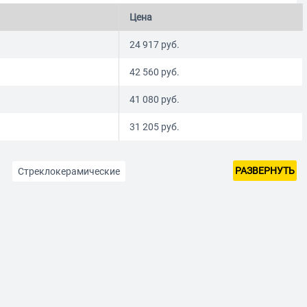
Цена
24 917
руб.
42 560
руб.
41 080
руб.
31 205
руб.
РАЗВЕРНУТЬ
Стреклокерамические
С вертелом
Стеклокерамические с духовкой
ой)
Ширина 55 см
Ширина 60 см
а
Коричневого цвета