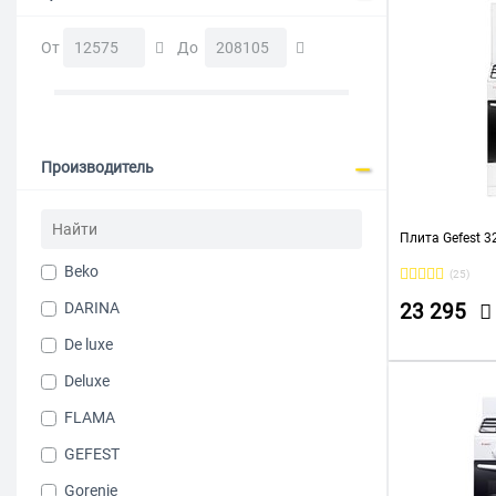
От
До
Производитель
Плита Gefest 3
Beko
(25)
DARINA
23 295
De luxe
Deluxe
FLAMA
GEFEST
Gorenje