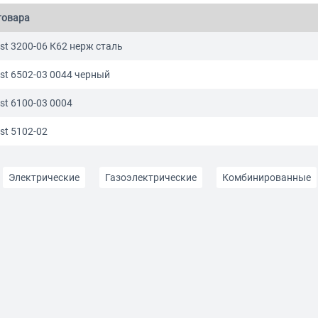
товара
st 3200-06 К62 нерж сталь
st 6502-03 0044 черный
st 6100-03 0004
st 5102-02
Электрические
Газоэлектрические
Комбинированные
 газовые
3 конфорки
5 конфорок
С конвекцией
еской духовкой
С газовой духовкой
Узкие (до 50 см ширин
вета
Серого цвета
Серебристого цвета
Красного цвет