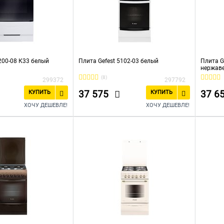
200-08 К33 белый
Плита Gefest 5102-03 белый
Плита G
нержав
(8)
299372
297792
37 575
37 6
КУПИТЬ
КУПИТЬ
ХОЧУ ДЕШЕВЛЕ!
ХОЧУ ДЕШЕВЛЕ!