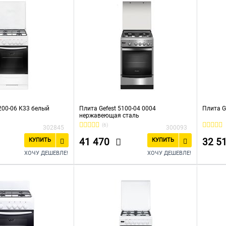
200-06 К33 белый
Плита Gefest 5100-04 0004
Плита G
нержавеющая сталь
(6)
302845
300093
41 470
32 5
КУПИТЬ
КУПИТЬ
ХОЧУ ДЕШЕВЛЕ!
ХОЧУ ДЕШЕВЛЕ!