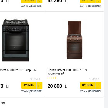
30
32 380
ХОЧУ ДЕШЕВЛЕ!
ХОЧУ ДЕШЕВЛЕ!
efest 6500-02 0115 черный
Плита Gefest 1200-00 С7 К89
коричневый
303521
354347
70
20 800
КУПИТЬ
КУПИТЬ
ХОЧУ ДЕШЕВЛЕ!
ХОЧУ ДЕШЕВЛЕ!
13