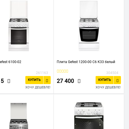
efest 6100-02
Плита Gefest 1200-00 С6 К33 белый
261163
304504
15
27 400
КУПИТЬ
КУПИТЬ
ХОЧУ ДЕШЕВЛЕ!
ХОЧУ ДЕШЕВЛЕ!