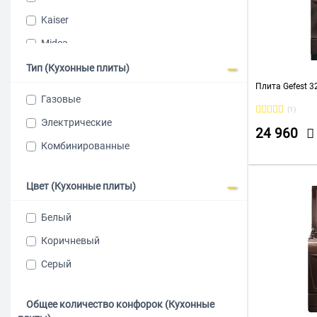
Kaiser
Midea
Reex
Тип (Кухонные плиты)
Плита Gefest 3
RENOVA
Газовые
(1)
Simfer
Электрические
24 960
Weissgauff
Комбинированные
ГЕФЕСТ
Лысьва
Цвет (Кухонные плиты)
Белый
Коричневый
Серый
Общее количество конфорок (Кухонные