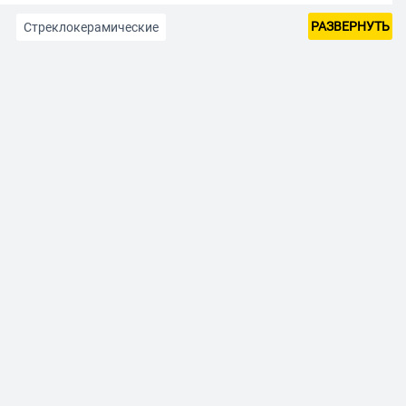
РАЗВЕРНУТЬ
Стреклокерамические
С вертелом
Стеклокерамические с духовкой
ой)
Ширина 55 см
Ширина 60 см
а
Коричневого цвета
трические черные
Электрические белые
и
Электрические 2 конфорки
Мини плиты
овые с конвекцией
Газовые с грилем
сталь
Газовые шириной 60 см
Газовые 2 конфорки