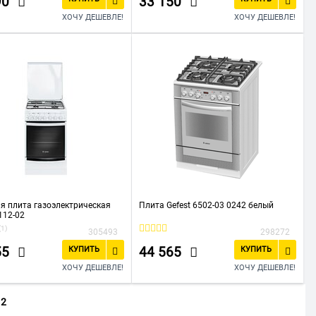
90
33 150
ХОЧУ ДЕШЕВЛЕ!
ХОЧУ ДЕШЕВЛЕ!
я плита газоэлектрическая
Плита Gefest 6502-03 0242 белый
5112-02
(1)
305493
298272
55
44 565
КУПИТЬ
КУПИТЬ
ХОЧУ ДЕШЕВЛЕ!
ХОЧУ ДЕШЕВЛЕ!
12