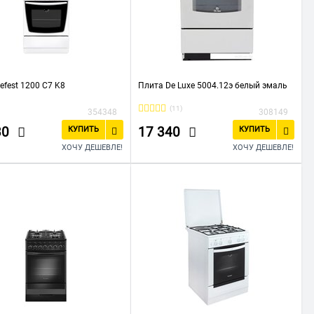
efest 1200 С7 K8
Плита De Luxe 5004.12э белый эмаль
(11)
354348
308149
30
17 340
КУПИТЬ
КУПИТЬ
ХОЧУ ДЕШЕВЛЕ!
ХОЧУ ДЕШЕВЛЕ!