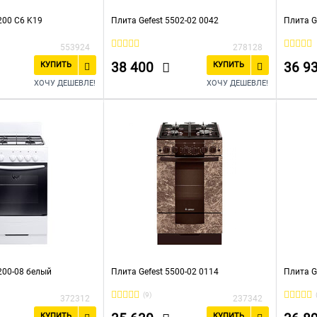
200 С6 K19
Плита Gefest 5502-02 0042
Плита G
553924
278128
38 400
36 9
КУПИТЬ
КУПИТЬ
ХОЧУ ДЕШЕВЛЕ!
ХОЧУ ДЕШЕВЛЕ!
200-08 белый
Плита Gefest 5500-02 0114
Плита G
(9)
372312
237342
КУПИТЬ
КУПИТЬ