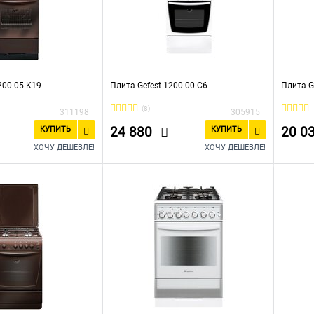
200-05 K19
Плита Gefest 1200-00 С6
Плита G
(8)
311198
305915
24 880
20 0
КУПИТЬ
КУПИТЬ
ХОЧУ ДЕШЕВЛЕ!
ХОЧУ ДЕШЕВЛЕ!