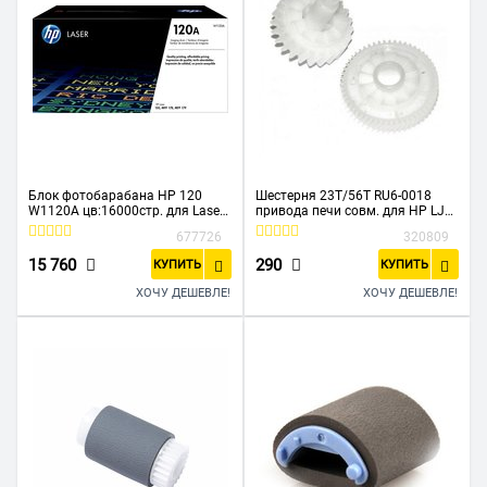
Блок фотобарабана HP 120
Шестерня 23T/56T RU6-0018
W1120A цв:16000стр. для Laser
привода печи совм. для HP LJ
150/MFP 178/179 HP
P1505
677726
320809
15 760
290
КУПИТЬ
КУПИТЬ
ХОЧУ ДЕШЕВЛЕ!
ХОЧУ ДЕШЕВЛЕ!