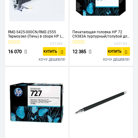
RM2-5425-000CN/RM2-2555
Печатающая головка HP 72
Термоузел (Печь) в сборе HP LJ
C9383A пурпурный/голубой для
Pro M402/M403/M426/M427 (O)
HP DJ T1100/T610
331386
643184
16 070
12 385
КУПИТЬ
КУПИТЬ
ХОЧУ ДЕШЕВЛЕ!
ХОЧУ ДЕШЕВЛЕ!