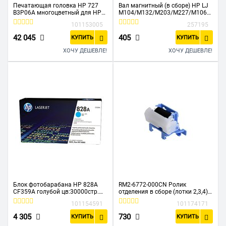
Печатающая головка HP 727
Вал магнитный (в сборе) HP LJ
B3P06A многоцветный для HP
M104/M132/M203/M227/M106/
DJ T920/T1500
M134 (CF218/CF230/CF233)
101153005
257195
(ELP, Китай)
42 045
405
КУПИТЬ
КУПИТЬ
ХОЧУ ДЕШЕВЛЕ!
ХОЧУ ДЕШЕВЛЕ!
Блок фотобарабана HP 828A
RM2-6772-000CN Ролик
CF359A голубой цв:30000стр.
отделения в сборе (лотки 2,3,4)
для CLJ Ent M855/M880 HP
HP LJ M607/M608/M609 (O)
101154591
101174171
4 305
730
КУПИТЬ
КУПИТЬ