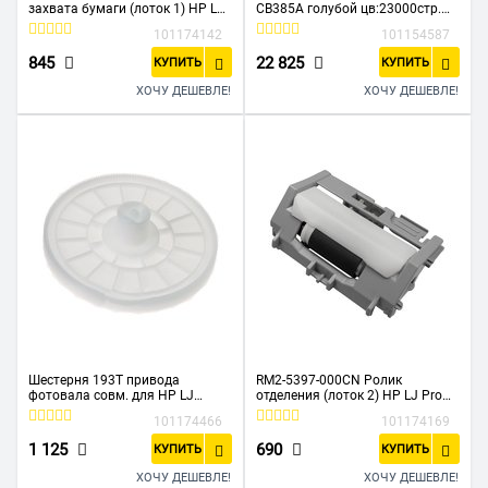
захвата бумаги (лоток 1) HP LJ
CB385A голубой цв:23000стр.
4600/4650/5500/5550 (O)
для CLJ CM6030/6040/6015 HP
101174142
101154587
845
22 825
КУПИТЬ
КУПИТЬ
ХОЧУ ДЕШЕВЛЕ!
ХОЧУ ДЕШЕВЛЕ!
Шестерня 193T привода
RM2-5397-000CN Ролик
фотовала совм. для HP LJ
отделения (лоток 2) HP LJ Pro
P4014/4015/4515
M402/M403/M426/M427 (O)
101174466
101174169
1 125
690
КУПИТЬ
КУПИТЬ
ХОЧУ ДЕШЕВЛЕ!
ХОЧУ ДЕШЕВЛЕ!