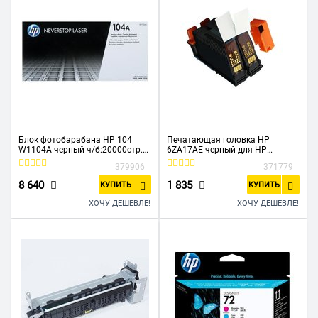
Блок фотобарабана HP 104
Печатающая головка HP
W1104A черный ч/б:20000стр.
6ZA17AE черный для HP
для HP Neverstop Laser
SmartTank 500/600
379906
371779
1000a/1000w/1200a/1200w HP
SmartTankPlus 550/570/650
8 640
1 835
КУПИТЬ
КУПИТЬ
ХОЧУ ДЕШЕВЛЕ!
ХОЧУ ДЕШЕВЛЕ!