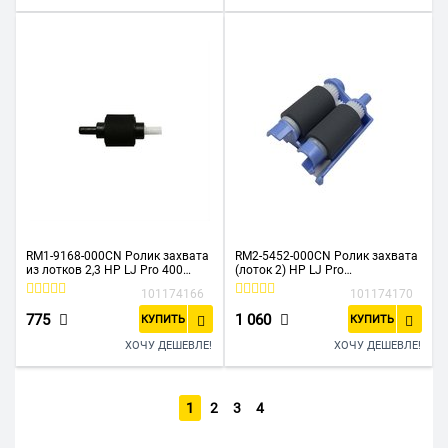
RM1-9168-000CN Ролик захвата
RM2-5452-000CN Ролик захвата
из лотков 2,3 HP LJ Pro 400
(лоток 2) HP LJ Pro
M401/M425 (O)
M402/M403/M426/M427 (O)
101174166
101174170
775
1 060
КУПИТЬ
КУПИТЬ
ХОЧУ ДЕШЕВЛЕ!
ХОЧУ ДЕШЕВЛЕ!
1
2
3
4