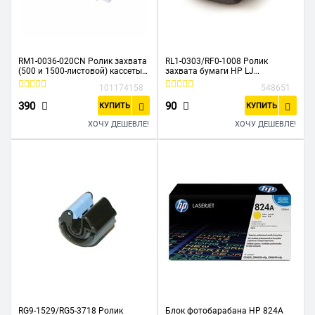
RM1-0036-020CN Ролик захвата
RL1-0303/RF0-1008 Ролик
(500 и 1500-листовой) кассеты
захвата бумаги HP LJ
НР LJ 4200/4300/P4014/P4015
1000/1150/1200/1300/3380/LBP
101174158
548651
(O)
-1210 (O)
390
90
КУПИТЬ
КУПИТЬ
ХОЧУ ДЕШЕВЛЕ!
ХОЧУ ДЕШЕВЛЕ!
RG9-1529/RG5-3718 Ролик
Блок фотобарабана HP 824A