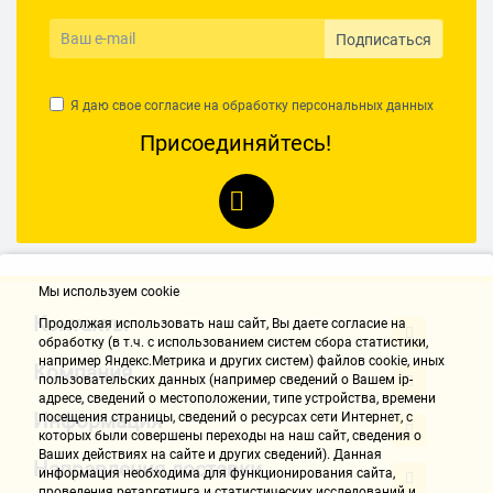
Подписаться
Я даю свое согласие на обработку
персональных данных
Присоединяйтесь!
Мы используем cookie
Контакты
Продолжая использовать наш cайт, Вы даете согласие на
обработку (в т.ч. с использованием систем сбора статистики,
например Яндекс.Метрика и других систем) файлов cookie, иных
Компания
пользовательских данных (например сведений о Вашем ip-
адресе, сведений о местоположении, типе устройства, времени
Информация
посещения страницы, сведений о ресурсах сети Интернет, с
которых были совершены переходы на наш сайт, сведения о
Ваших действиях на сайте и других сведений). Данная
Направления доставки
информация необходима для функционирования сайта,
проведения ретаргетинга и статистических исследований и