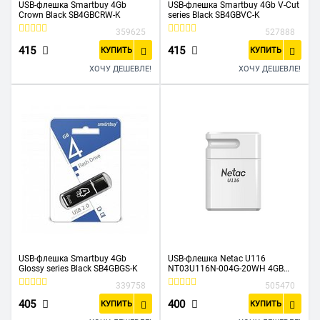
USB-флешка Smartbuy 4Gb
USB-флешка Smartbuy 4Gb V-Cut
Crown Black SB4GBCRW-K
series Black SB4GBVC-K
359625
527888
415
415
КУПИТЬ
КУПИТЬ
ХОЧУ ДЕШЕВЛЕ!
ХОЧУ ДЕШЕВЛЕ!
USB-флешка Smartbuy 4Gb
USB-флешка Netac U116
Glossy series Black SB4GBGS-K
NT03U116N-004G-20WH 4GB
USB2.0 белый
339758
505470
405
400
КУПИТЬ
КУПИТЬ