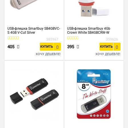
USB-флешка Smartbuy SB4GBVC-
USB-флешка Smartbuy 4Gb
S 4GB V-Cut Silver
Crown White SB4GBCRW-W
385967
359626
405
395
КУПИТЬ
КУПИТЬ
ХОЧУ ДЕШЕВЛЕ!
ХОЧУ ДЕШЕВЛЕ!