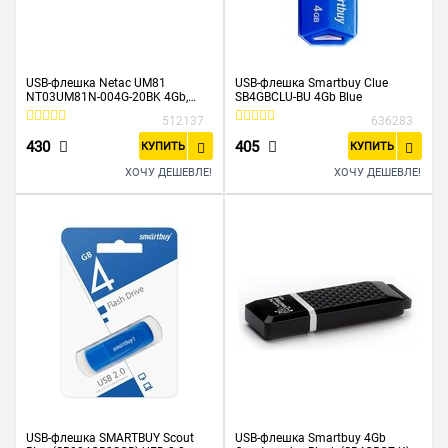
USB-флешка Netac UM81
USB-флешка Smartbuy Clue
NT03UM81N-004G-20BK 4Gb,
SB4GBCLU-BU 4Gb Blue
USB2.0, Ultra compact
512137
636283
430
405
КУПИТЬ
КУПИТЬ
ХОЧУ ДЕШЕВЛЕ!
ХОЧУ ДЕШЕВЛЕ!
USB-флешка SMARTBUY Scout
USB-флешка Smartbuy 4Gb