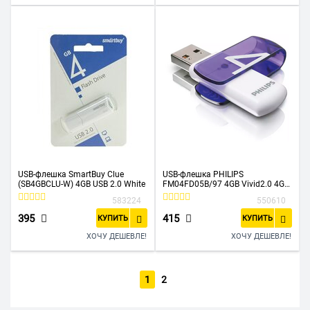
USB-флешка SmartBuy Clue
USB-флешка PHILIPS
(SB4GBCLU-W) 4GB USB 2.0 White
FM04FD05B/97 4GB Vivid2.0 4GB,
USB 2.0
583224
550610
395
415
КУПИТЬ
КУПИТЬ
ХОЧУ ДЕШЕВЛЕ!
ХОЧУ ДЕШЕВЛЕ!
1
2