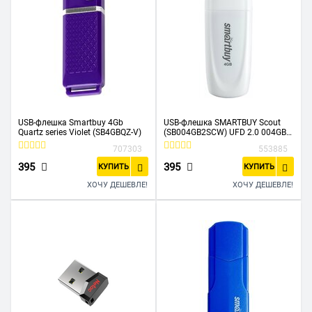
USB-флешка Smartbuy 4Gb
USB-флешка SMARTBUY Scout
Quartz series Violet (SB4GBQZ-V)
(SB004GB2SCW) UFD 2.0 004GB
White
707303
553885
395
395
КУПИТЬ
КУПИТЬ
ХОЧУ ДЕШЕВЛЕ!
ХОЧУ ДЕШЕВЛЕ!