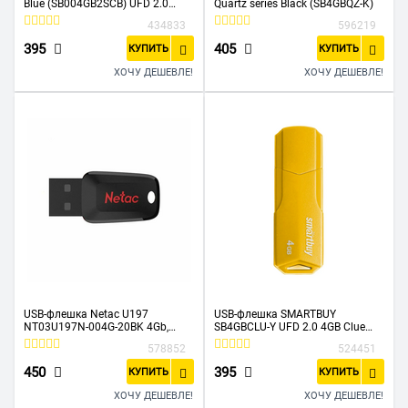
Blue (SB004GB2SCB) UFD 2.0
Quartz series Black (SB4GBQZ-K)
004GB синий
434833
596219
395
405
КУПИТЬ
КУПИТЬ
ХОЧУ ДЕШЕВЛЕ!
ХОЧУ ДЕШЕВЛЕ!
USB-флешка Netac U197
USB-флешка SMARTBUY
NT03U197N-004G-20BK 4Gb,
SB4GBCLU-Y UFD 2.0 4GB Clue
USB2.0, пластиковая, черная
Yellow
578852
524451
450
395
КУПИТЬ
КУПИТЬ
ХОЧУ ДЕШЕВЛЕ!
ХОЧУ ДЕШЕВЛЕ!