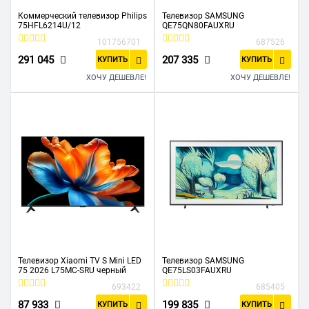
Коммерческий телевизор Philips
Телевизор SAMSUNG
75HFL6214U/12
QE75QN80FAUXRU
101756701
687526
291 045
207 335
КУПИТЬ
КУПИТЬ
ХОЧУ ДЕШЕВЛЕ!
ХОЧУ ДЕШЕВЛЕ!
Телевизор Xiaomi TV S Mini LED
Телевизор SAMSUNG
75 2026 L75MC-SRU черный
QE75LS03FAUXRU
693422
685405
87 933
199 835
КУПИТЬ
КУПИТЬ