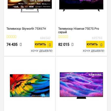
Телевизор Skyworth 75X67H
Телевизор Hisense 75E7S Pro
серый
686542
695793
74 435
82 015
КУПИТЬ
КУПИТЬ
ХОЧУ ДЕШЕВЛЕ!
ХОЧУ ДЕШЕВЛЕ!