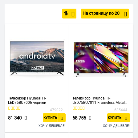
Яндекс телевизоры
С Алисой
Андроид ТВ
Белые
На страницу по 20
4K Ultra HD
8K UHD
Smart TV
Большие
На кухню
На дачу
LED
OLED
QLED
144 Гц
100 Гц
120 Гц
Игровые
Для спальни или детской комнаты
Телевизор Hyundai H-
Телевизор Hyundai H-
LED75BU7006 черный
LED75BU7011 Frameless Metal
черный/черный
479022
685444
81 340
68 755
КУПИТЬ
КУПИТЬ
ХОЧУ ДЕШЕВЛЕ!
ХОЧУ ДЕШЕВЛЕ!