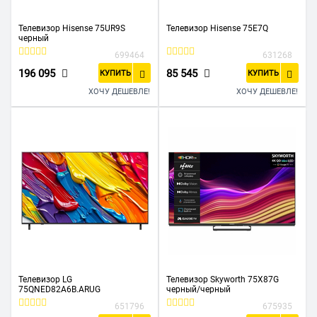
Телевизор Hisense 75UR9S
Телевизор Hisense 75E7Q
черный
699464
631268
196 095
85 545
КУПИТЬ
КУПИТЬ
ХОЧУ ДЕШЕВЛЕ!
ХОЧУ ДЕШЕВЛЕ!
Телевизор LG
Телевизор Skyworth 75X87G
75QNED82A6B.ARUG
черный/черный
651796
675935