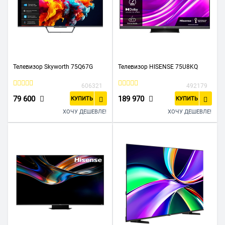
Телевизор Skyworth 75Q67G
Телевизор HISENSE 75U8KQ
606321
492179
79 600
189 970
КУПИТЬ
КУПИТЬ
ХОЧУ ДЕШЕВЛЕ!
ХОЧУ ДЕШЕВЛЕ!