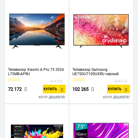
Телевизор Xiaomi A Pro 75 2026
Телевизор Samsung
L75MB-APRU
UE75DU7100UXRU черный
664356
546470
72 172
102 265
КУПИТЬ
КУПИТЬ
ХОЧУ ДЕШЕВЛЕ!
ХОЧУ ДЕШЕВЛЕ!