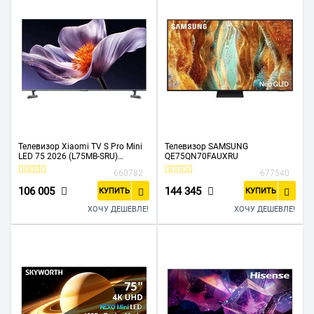
Телевизор Xiaomi TV S Pro Mini
Телевизор SAMSUNG
LED 75 2026 (L75MB-SRU)
QE75QN70FAUXRU
черный
660782
677540
106 005
144 345
КУПИТЬ
КУПИТЬ
ХОЧУ ДЕШЕВЛЕ!
ХОЧУ ДЕШЕВЛЕ!