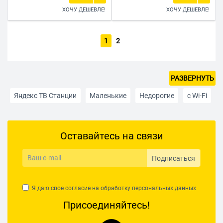
ХОЧУ ДЕШЕВЛЕ!
ХОЧУ ДЕШЕВЛЕ!
1
2
РАЗВЕРНУТЬ
Яндекс ТВ Станции
Маленькие
Недорогие
с Wi-Fi
До 30 000 руб.
До 20 000 руб.
До 15 000 руб.
Оставайтесь на связи
До 12 000 руб
Телевизоры 4K
3D
24 дюйма
75 дюймов
24 дюйма
FullHD
40 дюймов
Подписаться
100 дюймов
Умный телевизор
85 дюймов
Я даю свое согласие на обработку
персональных данных
Ultra HD
Серебристые
Телевизоры в Краснодаре
Присоединяйтесь!
Телевизоры Ростов-на-Дону
Телевизоры в Севастополе