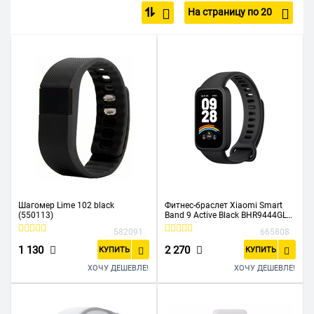
На страницу по 20
Мужские
Apple
Elari
Samsung
Шагомер Lime 102 black
Фитнес-браслет Xiaomi Smart
(550113)
Band 9 Active Black BHR9444GL
РСТ
582091
665808
1 130
2 270
КУПИТЬ
КУПИТЬ
ХОЧУ ДЕШЕВЛЕ!
ХОЧУ ДЕШЕВЛЕ!