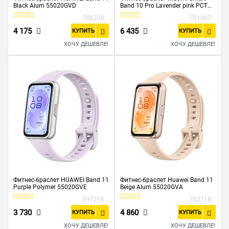
Black Alum 55020GVD
Band 10 Pro Lavender pink РСТ
BHR08WGGL
706238
701367
4 175
6 435
КУПИТЬ
КУПИТЬ
ХОЧУ ДЕШЕВЛЕ!
ХОЧУ ДЕШЕВЛЕ!
Фитнес-браслет HUAWEI Band 11
Фитнес-браслет Huawei Band 11
Purple Polymer 55020GVE
Beige Alum 55020GVA
697216
702718
3 730
4 860
КУПИТЬ
КУПИТЬ
ХОЧУ ДЕШЕВЛЕ!
ХОЧУ ДЕШЕВЛЕ!