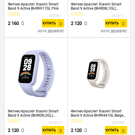
Фитнес-браслет Xiaomi Smart
Фитнес-браслет Xiaomi Smart
Band 9 Active BHR9917GL Pink
Band 9 Active (BHR08L1GL)
Зеленый
585087
665612
2 160
2 120
КУПИТЬ
КУПИТЬ
ХОЧУ ДЕШЕВЛЕ!
ХОЧУ ДЕШЕВЛЕ!
Фитнес-браслет Xiaomi Smart
Фитнес-браслет Xiaomi Smart
Band 9 Active (BHR08L3GL)
Band 9 Active BHR9441GL Beige
Фиолетовый
White
665613
585086
2 120
2 120
КУПИТЬ
КУПИТЬ