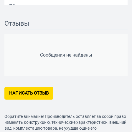
IPS
Частота обновления экрана
Отзывы
60 Гц
Особенности экрана
Multitouch, автоматическая ориентация
Яркость экрана
Сообщения не найдены
400 кд/м2
Контрастность
1400 :1
Углы обзора
НАПИСАТЬ ОТЗЫВ
80° по горизонтали, 80° по вертикали
Число пикселей на дюйм
207 PPI
Обратите внимание! Производитель оставляет за собой право
изменять конструкцию, технические характеристики, внешний
Количество цветов дисплея (млн)
вид, комплектацию товара, не ухудшающие его