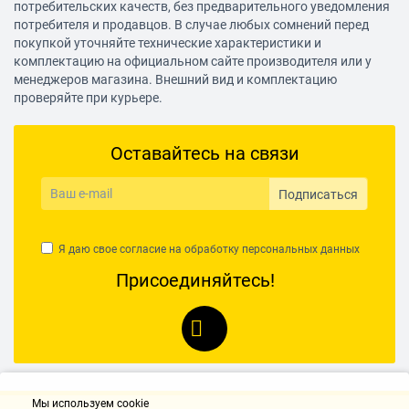
16.7
потребительских качеств, без предварительного уведомления
потребителя и продавцов. В случае любых сомнений перед
Конфигурация планшетного компьютера
покупкой уточняйте технические характеристики и
комплектацию на официальном сайте производителя или у
Процессор
менеджеров магазина. Внешний вид и комплектацию
HiSilicon Kirin 710A
проверяйте при курьере.
Число ядер процессора
8-ядерный
Оставайтесь на связи
Техпроцесс/литография
Подписаться
14 нм
Оперативная память
Я даю свое согласие на обработку
персональных данных
4 ГБ
Присоединяйтесь!
Тип графического контроллера
интегрированный
Объем встроенной памяти
128 ГБ
Операционная система
Мы используем cookie