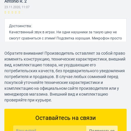
Antonio R. 2
23.11.2020, 11:07
Достоинства:
Качественный звук в играх. Ни одни наушники за такую цену не
смогут сравниться с этими! Подсветка хорошая. Микрофон просто
на УРА!
Недостатки:
Обратите внимание! Производитель оставляет за собой право
При всём моём бережном отношении проработали 6 месяцев.
изменять конструкцию, технические характеристики, внешний
Регулярно закручивается провод, за счёт чего они и ломаются.
вид, комплектацию товара, не ухудшающие его
Комментарий:
потребительских качеств, без предварительного уведомления
Покупаю вторую пару не смотря, что в нескольких источниках,
потребителя и продавцов. В случае любых сомнений перед
пишут про недолговечность этих наушников, рискну в последний
покупкой уточняйте технические характеристики и
раз.
комплектацию на официальном сайте производителя или у
Проверял эти уши в играх: CS:GO, WOW, WarThander, до чего же в
менеджеров магазина. Внешний вид и комплектацию
проверяйте при курьере.
них звук качественный, чуть-чуть не дотягивают до
Шинхаезеров=)
Оставайтесь на связи
Евгений К. 3
23.11.2020, 11:07
Подписаться