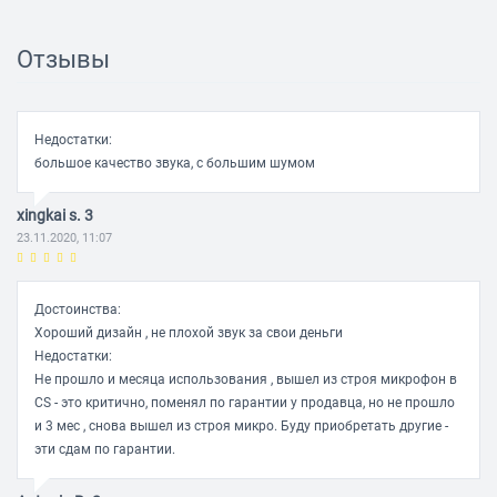
Тип крепления: оголовье
Диаметр мембраны: 40 мм
Отзывы
Подключение кабеля: одностороннее
Подключение
Недостатки:
Тип подключения: с проводом
большое качество звука, с большим шумом
Разъём: USB
Форма разъема: прямая
xingkai s. 3
23.11.2020, 11:07
Длина кабеля: 2.3 м
Особенности
Достоинства:
Регулятор громкости: есть
Хороший дизайн , не плохой звук за свои деньги
Дополнительная информация: регулятор громкости на
Недостатки:
проводе, LED-подсветка
Не прошло и месяца использования , вышел из строя микрофон в
CS - это критично, поменял по гарантии у продавца, но не прошло
и 3 мес , снова вышел из строя микро. Буду приобретать другие -
эти сдам по гарантии.