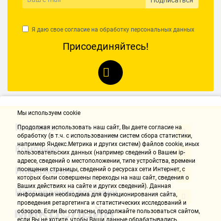
Достоинства:
Я даю свое согласие на обработку
персональных данных
Цена.
Дизайн.
Присоединяйтесь!
Недостатки:
Качество звука.
Неплохие, но не более. Радуют невысокой ценой и внешним видом,
но огорчают качеством звука. В любом случае, своих денег стоят.
Имя не указано
Мы используем cookie
23.11.2020, 11:07
Контакты
Продолжая использовать наш cайт, Вы даете согласие на
обработку (в т.ч. с использованием систем сбора статистики,
например Яндекс.Метрика и других систем) файлов cookie, иных
Компания
Звук не самый качественный, увы. Гламурная подсветка.
пользовательских данных (например сведений о Вашем ip-
адресе, сведений о местоположении, типе устройства, времени
Информация
посещения страницы, сведений о ресурсах сети Интернет, с
Имя не указано
которых были совершены переходы на наш сайт, сведения о
23.11.2020, 11:07
Ваших действиях на сайте и других сведений). Данная
Направления доставки
информация необходима для функционирования сайта,
проведения ретаргетинга и статистических исследований и
обзоров. Если Вы согласны, продолжайте пользоваться сайтом,
Достоинства:
если Вы не хотите, чтобы Ваши данные обрабатывались,