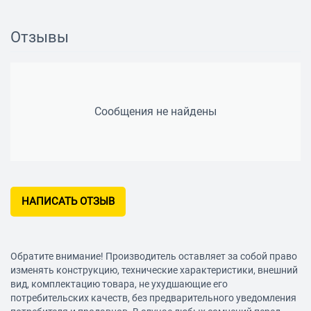
Диаметр мембраны: 40 мм
Отзывы
Подключение кабеля: одностороннее
Подключение
Тип подключения: с проводом
Разъём: 2 x mini jack 3.5 mm
Сообщения не найдены
Форма разъема: прямая
Длина кабеля: 2 м
Особенности
Регулятор громкости: есть
НАПИСАТЬ ОТЗЫВ
Дополнительная информация: регулятор громкости на
проводе
Обратите внимание! Производитель оставляет за собой право
изменять конструкцию, технические характеристики, внешний
вид, комплектацию товара, не ухудшающие его
потребительских качеств, без предварительного уведомления