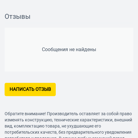
Размер пропускаемых частиц
1 мм
Отзывы
Конструкция
Диаметр резьбы выходящего отверстия (G)
1"
Сообщения не найдены
Установка насоса
горизонтальная
Размеры (ШхВхД)
22x27x38 см
НАПИСАТЬ ОТЗЫВ
Вес
7.1 кг
Особенности
Обратите внимание! Производитель оставляет за собой право
Защита
изменять конструкцию, технические характеристики, внешний
вид, комплектацию товара, не ухудшающие его
от перегрева
потребительских качеств, без предварительного уведомления