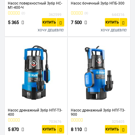
Насос поверхностный Зубр НС-
Насос бочечный Зубр НПБ-300
М1-400-Ч
(2)
(3)
362599
644316
5 365
7 500
КУПИТЬ
КУПИТЬ
ХОЧУ ДЕШЕВЛЕ!
ХОЧУ ДЕШЕВЛЕ!
Насос дренажный Зубр НПГ-Т3-
Насос дренажный Зубр НПГ-Т3-
400
900
703676
325405
5 870
8 110
КУПИТЬ
КУПИТЬ