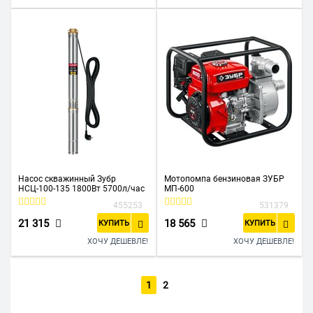
Насос скважинный Зубр
Мотопомпа бензиновая ЗУБР
НСЦ-100-135 1800Вт 5700л/час
МП-600
455253
531379
21 315
18 565
КУПИТЬ
КУПИТЬ
ХОЧУ ДЕШЕВЛЕ!
ХОЧУ ДЕШЕВЛЕ!
1
2