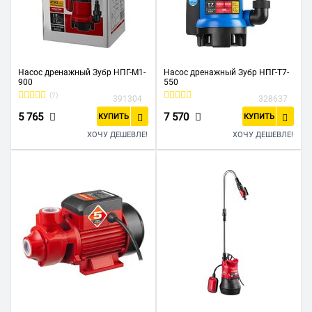
Насос дренажный Зубр НПГ-М1-
Насос дренажный Зубр НПГ-Т7-
900
550
(7)
391304
328637
5 765
7 570
КУПИТЬ
КУПИТЬ
ХОЧУ ДЕШЕВЛЕ!
ХОЧУ ДЕШЕВЛЕ!