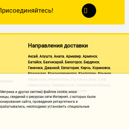
Присоединяйтесь!
Направления доставки
,
,
,
,
,
Аксай
Алушта
Анапа
Армавир
Армянск
,
,
,
,
Батайск
Бахчисарай
Белогорск
Бердянск
,
,
,
,
,
Геническ
Джанкой
Евпатория
Керчь
Кореновск
,
,
,
,
Краснодар
Красноперекопск
Кропоткин
Крымск
,
,
,
,
Мариуполь
Мелитополь
Ростов на Дону
Саки
нальных
,
,
,
Севастополь
Симферополь
Славянск-на-Кубани
,
,
,
,
Судак
Таганрог
Темрюк
Феодосия
Метрика и других систем) файлов cookie, иных
,
,
Черноморское
Щелкино
Ялта
ицы, сведений о ресурсах сети Интернет, с которых были
онирования сайта, проведения ретаргетинга и
 обрабатывались, необходимо установить специальные