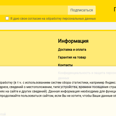
Подписаться
Я даю свое согласие на обработку
персональных данных
Информация
Доставка и оплата
Гарантия на товар
Контакты
Конфиденциальность и защита персо
данных
аботку (в т.ч. с использованием систем сбора статистики, например Яндекс.
Пользовательское соглашение
ресе, сведений о местоположении, типе устройства, времени посещения стран
иях на сайте и других сведений). Данная информация необходима для функци
, продолжайте пользоваться сайтом, если Вы не хотите, чтобы Ваши данные
ртой