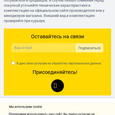
потребителя и продавцов. В случае любых сомнений перед
шарнир 1/4"; с битами 1/4": PH1, PH2, PH3, PZ1, PZ2, PZ3,
H3, H4, H5, H6, H7, H8, T10, T15, T20, T25, T30, T40, SL4,
покупкой уточняйте технические характеристики и
SL5.5, SL7;
комплектацию на официальном сайте производителя или у
менеджеров магазина. Внешний вид и комплектацию
Ключи
проверяйте при курьере.
Количество имбусовых ключей
3 шт.
Оставайтесь на связи
Наконечник имбусового ключа
Подписаться
шестигранный (HEX)
Ключи имбусовые подробно
Я даю свое согласие на обработку
персональных данных
1.5, 2, 2.5 мм
Присоединяйтесь!
Мы используем cookie
Контакты
Продолжая использовать наш cайт, Вы даете согласие на