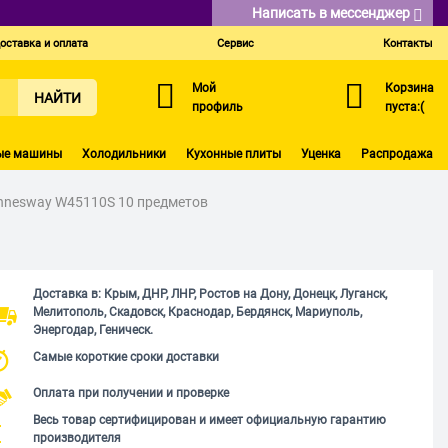
Написать в мессенджер
оставка и оплата
Сервис
Контакты
Мой
Корзина
НАЙТИ
профиль
пуста:(
ые машины
Холодильники
Кухонные плиты
Уценка
Распродажа
nnesway W45110S 10 предметов
Доставка в: Крым, ДНР, ЛНР, Ростов на Дону, Донецк, Луганск,
Мелитополь, Скадовск, Краснодар, Бердянск, Мариуполь,
Энергодар, Геническ.
Самые короткие сроки доставки
Оплата при получении и проверке
Весь товар сертифицирован и имеет официальную гарантию
производителя