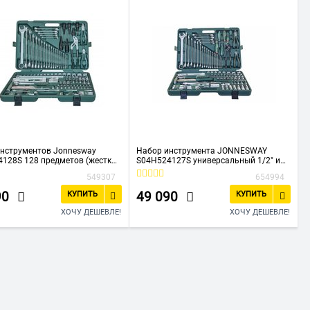
нструментов Jonnesway
Набор инструмента JONNESWAY
128S 128 предметов (жесткий
S04H524127S универсальный 1/2" и
1/4" DR, 127 предметов
549307
654994
90
49 090
КУПИТЬ
КУПИТЬ
ХОЧУ ДЕШЕВЛЕ!
ХОЧУ ДЕШЕВЛЕ!