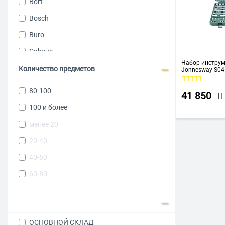
Bort
Bosch
Buro
Cabeus
Набор инструм
CABLEXPERT
Количество предметов
Jonnesway S04
1/2DR
Deko
80-100
41 850
Deli
100 и более
EDON
менее 20
FAVOURITE
20-40
Gembird
40-60
Gigant
60-80
HOTO
Inforce
JTC
ОСНОВНОЙ СКЛАД