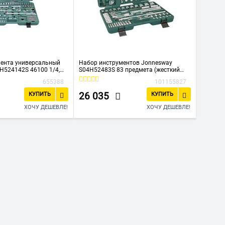
ента универсальный
Набор инструментов Jonnesway
H524142S 46100 1/4,
S04H52483S 83 предмета (жесткий
кейс)
655388
101155827
26 035
КУПИТЬ
КУПИТЬ
ХОЧУ ДЕШЕВЛЕ!
ХОЧУ ДЕШЕВЛЕ!