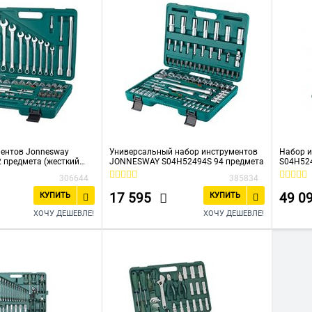
ентов Jonnesway
Универсальный набор инструментов
Набор и
 предмета (жесткий
JONNESWAY S04H52494S 94 предмета
S04H524
кейс)
306644
385834
17 595
49 0
КУПИТЬ
КУПИТЬ
ХОЧУ ДЕШЕВЛЕ!
ХОЧУ ДЕШЕВЛЕ!