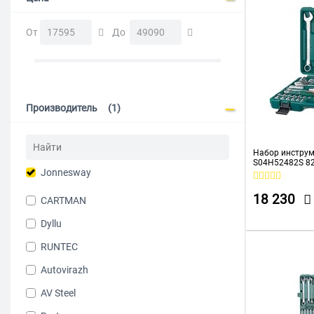
От
До
Производитель
(1)
Набор инструм
S04H52482S 82
Jonnesway
кейс)
18 230
CARTMAN
Dyllu
RUNTEC
Autovirazh
AV Steel