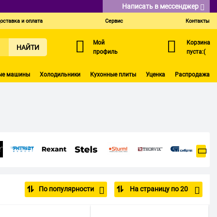
Написать в мессенджер
оставка и оплата
Сервис
Контакты
Мой
Корзина
НАЙТИ
профиль
пуста:(
ые машины
Холодильники
Кухонные плиты
Уценка
Распродажа
По популярности
На страницу по 20