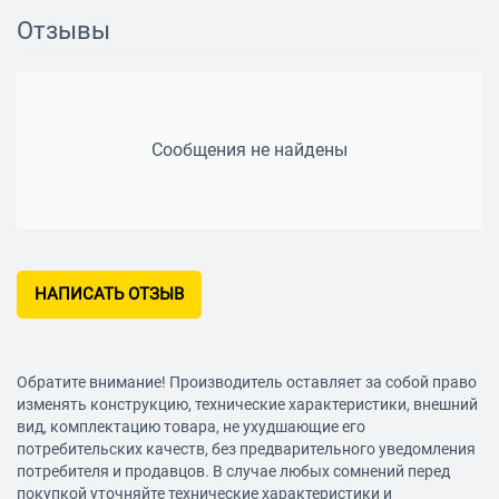
есть
Отзывы
Количество клавиш
3
Разрешение оптического сенсора
Сообщения не найдены
1200 dpi
Длина провода
1.5 м
Дополнительно
НАПИСАТЬ ОТЗЫВ
Особенности
800/1000/1200 dpi
Обратите внимание! Производитель оставляет за собой право
изменять конструкцию, технические характеристики, внешний
вид, комплектацию товара, не ухудшающие его
потребительских качеств, без предварительного уведомления
потребителя и продавцов. В случае любых сомнений перед
покупкой уточняйте технические характеристики и