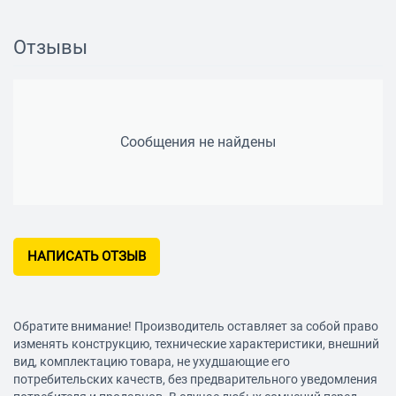
пластик
Материал корпуса
Отзывы
пластик
Можно мыть в посудомоечной машине
да
Сообщения не найдены
Прорезиненные ножки
да
Дополнительная информация
толкатель
НАПИСАТЬ ОТЗЫВ
Габариты и вес
Вес
2.04 кг
Обратите внимание! Производитель оставляет за собой право
изменять конструкцию, технические характеристики, внешний
вид, комплектацию товара, не ухудшающие его
потребительских качеств, без предварительного уведомления