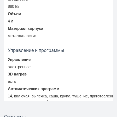
980 Вт
Объем
4 л
Материал корпуса
металл/пластик
Управление и программы
Управление
электронное
3D нагрев
есть
Автоматических программ
14, включая: выпечка, каша, крупа, тушение, приготовление
на пару, плов, жарка, йогурт
Максимальное время установки таймера
24 ч