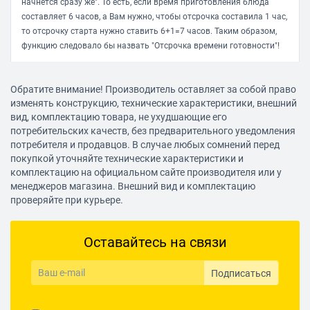
начнется сразу же". То есть, если время приготовления блюда
составляет 6 часов, а Вам нужно, чтобы отсрочка составила 1 час,
то отсрочку старта нужно ставить 6+1=7 часов. Таким образом,
функцию следовало бы назвать "Отсрочка времени готовности"!
Гловацкий Илья
Обратите внимание! Производитель оставляет за собой право
12.05.2018, 23:18
изменять конструкцию, технические характеристики, внешний
вид, комплектацию товара, не ухудшающие его
потребительских качеств, без предварительного уведомления
Достоинства:
потребителя и продавцов. В случае любых сомнений перед
за год использования не сломалась
покупкой уточняйте технические характеристики и
комплектацию на официальном сайте производителя или у
Недостатки:
менеджеров магазина. Внешний вид и комплектацию
В ПРОДАЖЕ НЕТ СМЕННЫХ ЧАШ ДЛЯ МУЛЬТИВАРКИ
проверяйте при курьере.
ЦЕНА СМЕННОЙ ЧАШИ В ДВА РАЗА БОЛЬШЕ ЧЕМ У
КОНКУРЕНТОВ
Оставайтесь на связи
Комментарий:
отличная мультиварка, конкретно про мультиварку ничего кроме
Подписаться
выгоревшего одного из многих светодиодов на цифровом табло я
не увидел