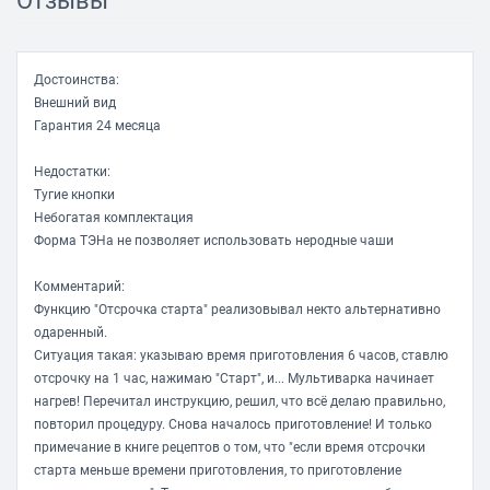
Отзывы
Ручная регулировка
температуры, времени приготовления
Достоинства:
Поддержание тепла
Внешний вид
есть
Гарантия 24 месяца
Отложенный старт
Недостатки:
есть
Тугие кнопки
Особенности
Небогатая комплектация
книга рецептов
Форма ТЭНа не позволяет использовать неродные чаши
Комментарий:
Функцию "Отсрочка старта" реализовывал некто альтернативно
одаренный.
Ситуация такая: указываю время приготовления 6 часов, ставлю
отсрочку на 1 час, нажимаю "Старт", и... Мультиварка начинает
нагрев! Перечитал инструкцию, решил, что всё делаю правильно,
повторил процедуру. Снова началось приготовление! И только
примечание в книге рецептов о том, что "если время отсрочки
старта меньше времени приготовления, то приготовление