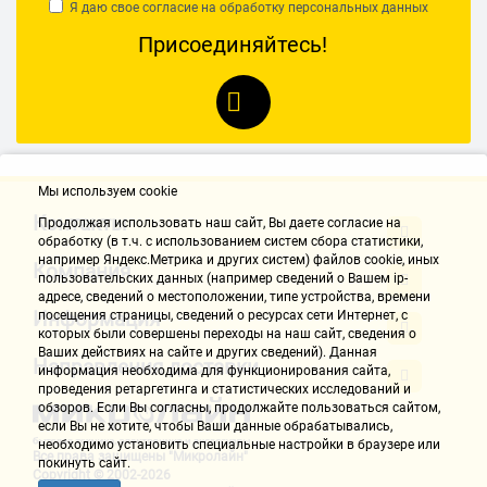
Я даю свое согласие на обработку
персональных данных
но нахрен она нужна, если к ней не найти в продаже сменных чаш
Присоединяйтесь!
для приготовления и цена сменных чаш в два раза больше чем у
конкурентов?
фирма Phillips специально так сделала?
нормальная схема готовки - приготовил, подождал как остыло,
вытащил из мультиварки, накрыл спец.крышкой и убрал в
холодильник, взял другую чашу и приготовил. А если нет сменной
чаши то приходится разводить балаган с перекладыванием/
Мы используем cookie
переливанием еды и пр.
Контакты
Продолжая использовать наш cайт, Вы даете согласие на
обработку (в т.ч. с использованием систем сбора статистики,
отсюда мораль - купил технику, озаботься сразу покупкой
например Яндекс.Метрика и других систем) файлов cookie, иных
Компания
аксессуаров к ней
пользовательских данных (например сведений о Вашем ip-
адресе, сведений о местоположении, типе устройства, времени
Информация
посещения страницы, сведений о ресурсах сети Интернет, с
Дудукин Александр
которых были совершены переходы на наш сайт, сведения о
16.12.2017, 19:22
Ваших действиях на сайте и других сведений). Данная
Направления доставки
информация необходима для функционирования сайта,
проведения ретаргетинга и статистических исследований и
обзоров. Если Вы согласны, продолжайте пользоваться сайтом,
Достоинства:
если Вы не хотите, чтобы Ваши данные обрабатывались,
Достоинства описаны другими пользователями. Да, удобно
необходимо установить специальные настройки в браузере или
Все права защищены "Микролайн"
покинуть сайт.
пользоваться, разнообразные режимы.
Copyright © 2002-2026