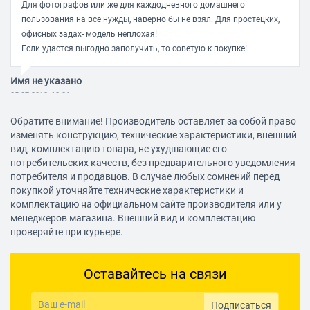
Для фотографов или же для каждодневного домашнего
пользования на все нужды, наверно бы не взял. Для простецких,
офисных задах- модель неплохая!
Если удастся выгодно заполучить, то советую к покупке!
Имя не указано
05.07.2018, 18:06
Обратите внимание! Производитель оставляет за собой право
изменять конструкцию, технические характеристики, внешний
Достоинства:
вид, комплектацию товара, не ухудшающие его
Легкий, дешёвый.
потребительских качеств, без предварительного уведомления
потребителя и продавцов. В случае любых сомнений перед
Недостатки:
покупкой уточняйте технические характеристики и
Углы обзора ужасные. Выцветают цвета.
комплектацию на официальном сайте производителя или у
менеджеров магазина. Внешний вид и комплектацию
Комментарий:
проверяйте при курьере.
Изображение слепит при стандартном офисном освещении.
Регулировки ничего не дают. Управление реализовано очень
Оставайтесь на связи
странно, индикатором питания. Глаза устают моментально.
Светлые тона съедает убогая TN-ка. Все светлые тона, неважно
какого цвета, выглядят белыми. Чтобы что-то разглядеть
Подписаться