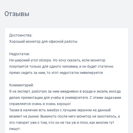
Полоса пропускания 108 МГц
Подключение
Отзывы
Входы VGA (D-Sub)
Питание
Достоинства:
Потребляемая мощность при работе: 18 Вт, в режиме
Хороший монитор для офисной работы.
ожидания: 0.50 Вт, в спящем режиме: 0.30 Вт
Дополнительно
Недостатки:
Не широкий угол обзора. Но хочу сказать, если монитор
Стандарты энергосбережения: Energy Star 6
покупается только для одного человека, и он будет статично
Возможность крепление есть, 100x100 мм
прямо сидеть за ним, то этот недостаток невелируется
Размеры, вес 2.80 кг
Комментарий:
Я не эксперт, работаю за ним ежедневно в ворде и экселе, иногда
делаю презентации для учебы в университете. С этими задачами
справляется очень и очень хорошо!
Также в наличии есть макбук с лучшим экраном на данный
момент на рынке. Выкинуть после него монитор не захотелось, а
это говорит уже о том, что он не так уж и плох, как многие тут
пишут.