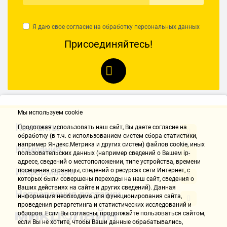
приходится пригибать голову до уровня подставки, к обеду шея
болит. Убавление яркости и контраста делает изображение
тусклым и бесцветным вообще. Купили на работе новый монитор
Я даю свое согласие на обработку
персональных данных
на смену старенькому LG, теперь думаю из дома личный
Присоединяйтесь!
притащить, так как работать за этим убожеством невозможно.
Гриценко Алексей
26.12.2017, 17:22
Мы используем cookie
Достоинства:
высокое разрешение, умеренная цена, ПО
Контакты
Продолжая использовать наш cайт, Вы даете согласие на
обработку (в т.ч. с использованием систем сбора статистики,
например Яндекс.Метрика и других систем) файлов cookie, иных
Недостатки:
Компания
пользовательских данных (например сведений о Вашем ip-
да это монитор я согласен
адресе, сведений о местоположении, типе устройства, времени
Информация
посещения страницы, сведений о ресурсах сети Интернет, с
Комментарий:
которых были совершены переходы на наш сайт, сведения о
Моник хорош для съёмок видео, как его простреливают пулей,
Ваших действиях на сайте и других сведений). Данная
Направления доставки
информация необходима для функционирования сайта,
сбрасывают с 10 этажа, поливают жидким азотом. Очень высокое
проведения ретаргетинга и статистических исследований и
разрешение, но качество цветопередачи и перламутровый
обзоров. Если Вы согласны, продолжайте пользоваться сайтом,
сияющий экран это ..... Дизайнерам художникам не брать!!! Этот
если Вы не хотите, чтобы Ваши данные обрабатывались,