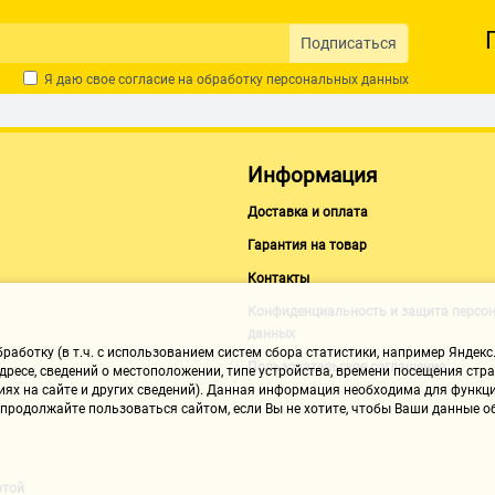
Владимир И. 3
20.11.2020, 10:18
Подписаться
Я даю свое согласие на обработку
персональных данных
Достоинства:
Покпзывает изображение.
Недостатки:
Информация
Высокая подножка у подставки. Отс
единственной - автонастройки.
Доставка и оплата
Комментарий:
Гарантия на товар
Моник для рабочих целей - справляе
белый, яркость хорошая. По цветам
Контакты
очень подходит, 75 гц не взял. По
Конфиденциальность и защита персо
ничего не мерцает.
данных
аботку (в т.ч. с использованием систем сбора статистики, например Яндекс.
Пользовательское соглашение
drum.drug.dark 8
ресе, сведений о местоположении, типе устройства, времени посещения стран
иях на сайте и других сведений). Данная информация необходима для функци
20.11.2020, 10:18
, продолжайте пользоваться сайтом, если Вы не хотите, чтобы Ваши данные
Достоинства:
цена, разрешение, дизайн .
ртой