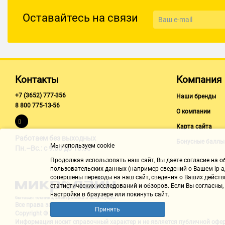
Корпус монитора
Оставайтесь на связи
Размер крепления VESA 100×100
Цвет черный
Покрытие корпуса матовое
Контакты
Компания
+7 (3652) 777-356
Наши бренды
8 800 775-13-56
О компании
Карта сайта
Работаем без выходных
Бонусные баллы
Мы используем cookie
Пн.–Вс.: с 9:00 до 18:00
Продолжая использовать наш cайт, Вы даете согласие на обр
пользовательских данных (например сведений о Вашем ip-ад
совершены переходы на наш сайт, сведения о Ваших действ
статистических исследований и обзоров. Если Вы согласны
настройки в браузере или покинуть сайт.
Все права защищены "Микролайн"
Принять
Copyright © 2002-2026
Информация носит справочный характер и не является
публичной офе