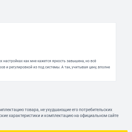
их настройках как мне кажется яркость завышена, но всё
в и регулировкой из под системы. А так, учитывая цену, вполне
омплектацию товара, не ухудшающие его потребительских
еские характеристики и комплектацию на официальном сайте
 Просто кислота. 10 из 10.Всё рябит, неприятно даже читать
 ничтожные углы обзора исключают любые удобные позы:)