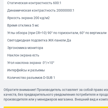
Статическая контрастность 600:1
Динамическая контрастность 20000000:1
Яркость экрана 200 кд/м2
Время отклика 5 мс
Углы обзора (при CR>10) 90° по горизонтали, 60° по вертикали
Светодиодная подсветка ЖК-панели Да
Эргономика монитора
Наклон экрана есть
Угол наклона экрана -3°/+10°
Интерфейсы и разъемы
Количество разъемов D-SUB 1
Электропитание монитора
Обратите внимание! Производитель оставляет за собой право из
Тип блока питания внутренний
качеств, без предварительного уведомления потребителя и прод
производителя или у менеджеров магазина. Внешний вид и комп
Энергопотребление 18 Вт
Энергопотребление в режиме ожидания менее 0.5 Вт