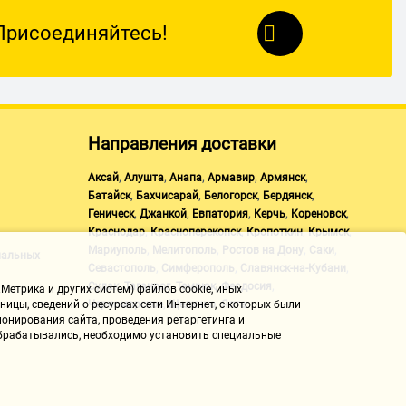
Присоединяйтесь!
Направления доставки
утствует регулировка яркости, на нем вообще нет кнопок, кроме
,
,
,
,
,
Аксай
Алушта
Анапа
Армавир
Армянск
,
,
,
,
Батайск
Бахчисарай
Белогорск
Бердянск
тся на ура. Эксель, ворд, браузер - белый цвет более менее
,
,
,
,
,
Геническ
Джанкой
Евпатория
Керчь
Кореновск
 можно пережить, ютуб посмотреть тоже можно. Для игр не
,
,
,
,
Краснодар
Красноперекопск
Кропоткин
Крымск
дключен к DP видеокарты через породистый шнур-переходник,
,
,
,
,
Мариуполь
Мелитополь
Ростов на Дону
Саки
нальных
,
,
,
Севастополь
Симферополь
Славянск-на-Кубани
,
,
,
,
Судак
Таганрог
Темрюк
Феодосия
Метрика и других систем) файлов cookie, иных
,
,
Черноморское
Щелкино
Ялта
ицы, сведений о ресурсах сети Интернет, с которых были
онирования сайта, проведения ретаргетинга и
 обрабатывались, необходимо установить специальные