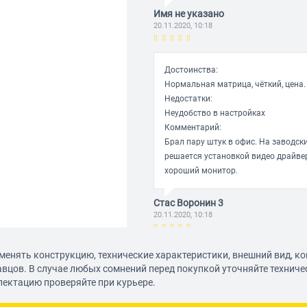
Имя не указано
20.11.2020, 10:18
Достоинства:
Нормальная матрица, чёткий, цена.
Недостатки:
Неудобство в настройках
Комментарий:
Брал пару штук в офис. На заводск
решается установкой видео драйверо
хороший монитор.
Стас Воронин 3
20.11.2020, 10:18
менять конструкцию, технические характеристики, внешний вид, к
Недостатки:
авцов. В случае любых сомнений перед покупкой уточняйте технич
Цвета и контраст ужасные. Реально.
лектацию проверяйте при курьере.
текст. Долго работать тяжело т.к.