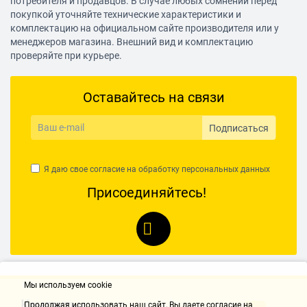
потребителя и продавцов. В случае любых сомнений перед
покупкой уточняйте технические характеристики и
Автоматическое
нет
комплектацию на официальном сайте производителя или у
поддержание заданной
менеджеров магазина. Внешний вид и комплектацию
температуры
проверяйте при курьере.
Прочее
Оставайтесь на связи
Другие функции и
система равномерного
особенности
распределения микроволн,
Подписаться
подсветка камеры,
звуковой сигнал,
блокировка от детей
Я даю свое согласие на обработку
персональных данных
Дверца
навесная
Присоединяйтесь!
Открывание дверцы
ручка
Комплектация
решеток для гриля - 1
Цвет корпуса
черный
Мы используем cookie
Контакты
Продолжая использовать наш cайт, Вы даете согласие на