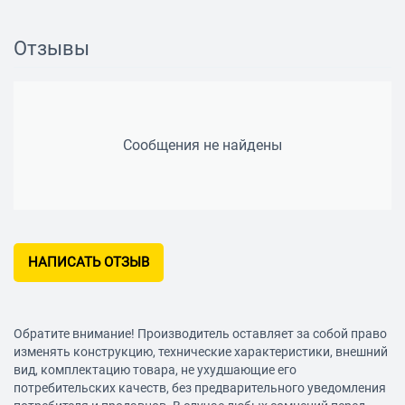
Панель управления
Отзывы
Дисплей
есть
Переключатели
кнопочные, поворотные
тактовые
Утапливаемые
да
Сообщения не найдены
Программы
Режим разморозки
есть
Автоматическое
есть
приготовление
НАПИСАТЬ ОТЗЫВ
Автоматическая
есть
разморозка
Возможность внесения
нет
Обратите внимание! Производитель оставляет за собой право
своих рецептов в
изменять конструкцию, технические характеристики, внешний
память
вид, комплектацию товара, не ухудшающие его
Программирование
нет
потребительских качеств, без предварительного уведомления
процесса приготовления