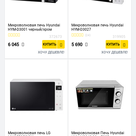
Микроволновая печь Hyundai
Микроволновая печь Hyundai
HYM-D3001 черный/хром
HYM-D3027
(24)
372673
319905
6 045
5 690
КУПИТЬ
КУПИТЬ
ХОЧУ ДЕШЕВЛЕ!
ХОЧУ ДЕШЕВЛЕ!
Микроволновая печь LG
Микроволновая Печь Hyundai