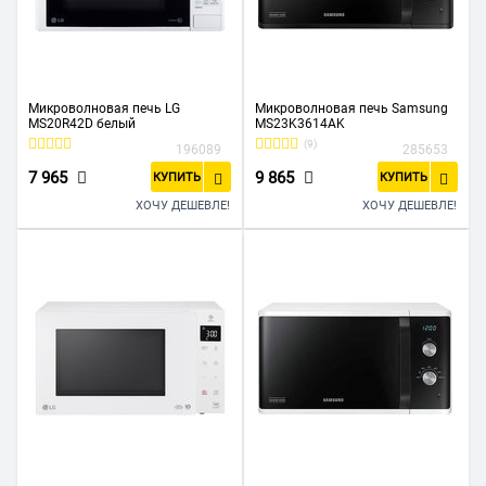
Микроволновая печь LG
Микроволновая печь Samsung
MS20R42D белый
MS23K3614AK
(9)
196089
285653
7 965
9 865
КУПИТЬ
КУПИТЬ
ХОЧУ ДЕШЕВЛЕ!
ХОЧУ ДЕШЕВЛЕ!