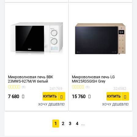
Микроволновая печь BBK
Микроволновая печь LG
23MWS-927M/W белый
MW25R35GISH Grey
(5)
(5)
241769
324582
7 680
15 760
КУПИТЬ
КУПИТЬ
ХОЧУ ДЕШЕВЛЕ!
ХОЧУ ДЕШЕВЛЕ!
1
2
3
4
...