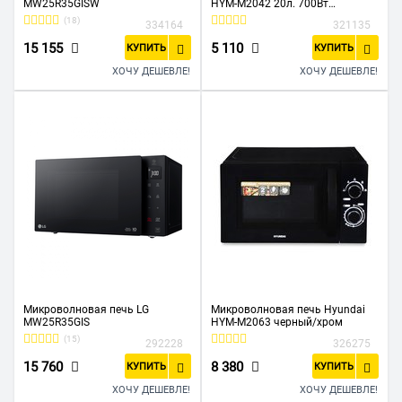
MW25R35GISW
HYM-M2042 20л. 700Вт
серебристый
(18)
334164
321135
15 155
5 110
КУПИТЬ
КУПИТЬ
ХОЧУ ДЕШЕВЛЕ!
ХОЧУ ДЕШЕВЛЕ!
Микроволновая печь LG
Микроволновая печь Hyundai
MW25R35GIS
HYM-M2063 черный/хром
(15)
292228
326275
15 760
8 380
КУПИТЬ
КУПИТЬ
ХОЧУ ДЕШЕВЛЕ!
ХОЧУ ДЕШЕВЛЕ!