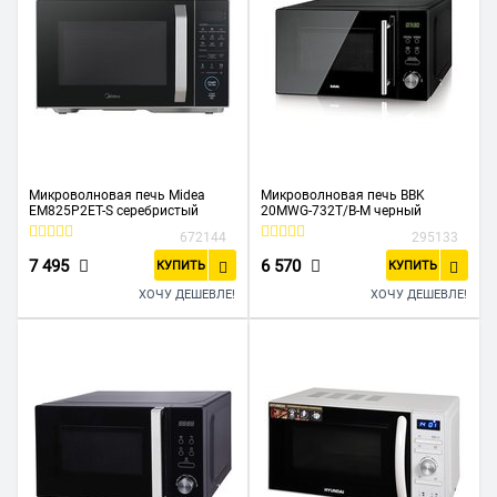
Микроволновая печь Midea
Микроволновая печь BBK
EM825P2ET-S серебристый
20MWG-732T/B-M черный
672144
295133
7 495
6 570
КУПИТЬ
КУПИТЬ
ХОЧУ ДЕШЕВЛЕ!
ХОЧУ ДЕШЕВЛЕ!