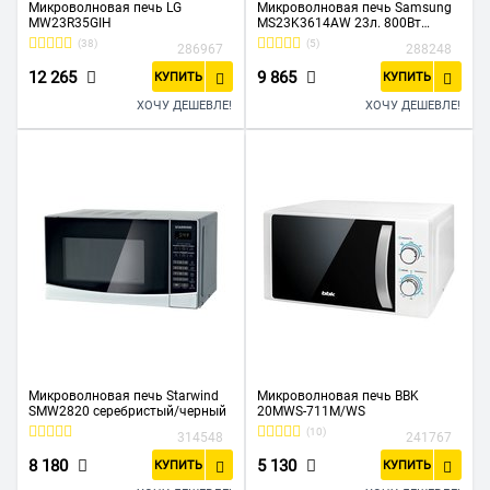
Микроволновая печь LG
Микроволновая печь Samsung
MW23R35GIH
MS23K3614AW 23л. 800Вт
белый, электронное управление
(38)
(5)
286967
288248
12 265
9 865
КУПИТЬ
КУПИТЬ
ХОЧУ ДЕШЕВЛЕ!
ХОЧУ ДЕШЕВЛЕ!
Микроволновая печь Starwind
Микроволновая печь BBK
SMW2820 серебристый/черный
20MWS-711M/WS
(10)
314548
241767
8 180
5 130
КУПИТЬ
КУПИТЬ