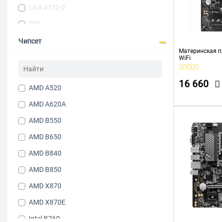
LGA 4710-2
TR5
LGA 775
Чипсет
Материнская п
Встроенный процессор
WiFi
16 660
AMD A520
AMD A620A
AMD B550
AMD B650
AMD B840
AMD B850
AMD X870
AMD X870E
Intel B760