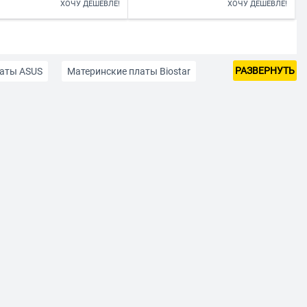
ХОЧУ ДЕШЕВЛЕ!
ХОЧУ ДЕШЕВЛЕ!
РАЗВЕРНУТЬ
латы ASUS
Материнские платы Biostar
е платы MSI
На сокете AM4
LGA 1200
На сокете LGA 1700