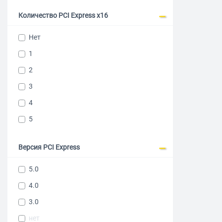
Количество PCI Express x16
Нет
1
2
3
4
5
Версия PCI Express
5.0
4.0
3.0
нет