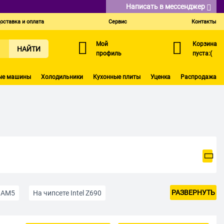
Написать в мессенджер
оставка и оплата
Сервис
Контакты
Мой
Корзина
НАЙТИ
профиль
пуста:(
ые машины
Холодильники
Кухонные плиты
Уценка
Распродажа
РАЗВЕРНУТЬ
е AM5
На чипсете Intel Z690
поддержкой DDR4
Офисные
Компактные