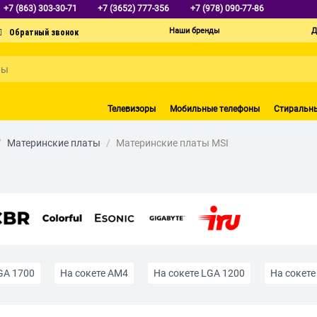
+7 (863) 303-30-71
+7 (3652) 777-356
+7 (978) 090-77-86
Наши бренды
Д
Телевизоры
Мобильные телефоны
Стиральн
/
Материнские платы
/
Материнские платы MSI
GA 1700
На сокете AM4
На сокете LGA 1200
На сокет
GA 1151
С поддержкой DDR5
На чипсете Intel Z790
С 