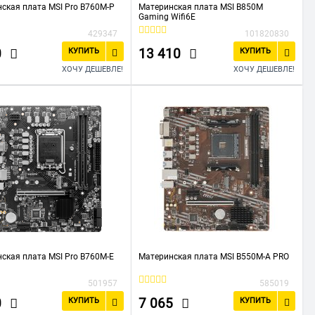
ская плата MSI Pro B760M-P
Материнская плата MSI B850M
Gaming Wifi6E
429347
101820830
0
13 410
КУПИТЬ
КУПИТЬ
ХОЧУ ДЕШЕВЛЕ!
ХОЧУ ДЕШЕВЛЕ!
ская плата MSI Pro B760M-E
Материнская плата MSI B550M-A PRO
501957
585019
0
7 065
КУПИТЬ
КУПИТЬ