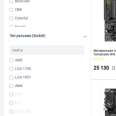
BIOSTAR
CBR
Colorful
Esonic
Gigabyte
Тип разъема (Socket)
IRU
Материнская п
MAXSUN
Tomahawk Wifi
AM5
25 130
LGA 1700
LGA 1851
AM4
FM1
FS1
LGA 1200