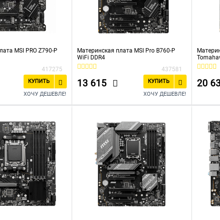
лата MSI PRO Z790-P
Материнская плата MSI Pro B760-P
Материн
WiFi DDR4
Tomaha
417275
437581
13 615
20 6
КУПИТЬ
КУПИТЬ
ХОЧУ ДЕШЕВЛЕ!
ХОЧУ ДЕШЕВЛЕ!