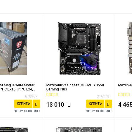
SI Mag B760M Mortar
Материнская плата MSI MPG B550
Материн
 1*PCIEx16, 1*PCIEx4,
Gaming Plus
, 3*USB3.2Gen2 (плохая
670967
316178
понентный ремонт)
13 010
4 46
КУПИТЬ
КУПИТЬ
ХОЧУ ДЕШЕВЛЕ!
ХОЧУ ДЕШЕВЛЕ!