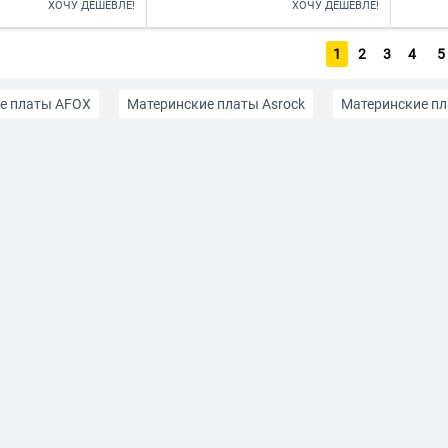
ХОЧУ ДЕШЕВЛЕ!
ХОЧУ ДЕШЕВЛЕ!
1
2
3
4
5
е платы AFOX
Материнские платы Asrock
Материнские п
е платы Esonic
Материнские платы GIGABYTE
Матерински
AM5
На сокете LGA 775
На сокете LGA 1151
На сокете 
ntel Z790
Для офиса