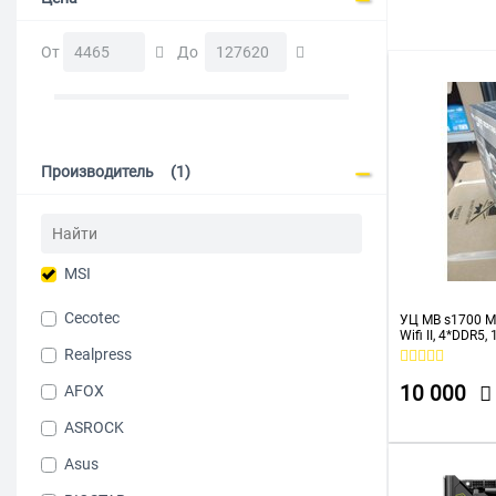
От
До
Производитель
(1)
MSI
Cecotec
УЦ MB s1700 M
Wifi II, 4*DDR5,
3*M.2, 2*TypeC
Realpress
упаковка, ком
AFOX
10 000
ASROCK
Asus