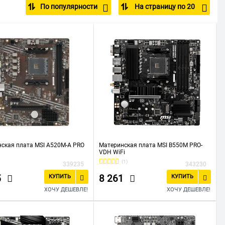
По популярности
На страницу по 20
ская плата MSI A520M-A PRO
Материнская плата MSI B550M PRO-
VDH WiFi
(1)
339235
343230
5
8 261
КУПИТЬ
КУПИТЬ
ХОЧУ ДЕШЕВЛЕ!
ХОЧУ ДЕШЕВЛЕ!