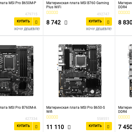
лата MSI Pro B650M-P
Материнская плата MSI B760 Gaming
Материн
Plus WiFi
DDR4
479715
492747
8 742
8 83
КУПИТЬ
КУПИТЬ
ХОЧУ ДЕШЕВЛЕ!
ХОЧУ ДЕШЕВЛЕ!
лата MSI Pro B760M-A
Материнская плата MSI Pro B650-S
Материн
Wifi
DDR4
427334
558551
11 110
7 45
КУПИТЬ
КУПИТЬ