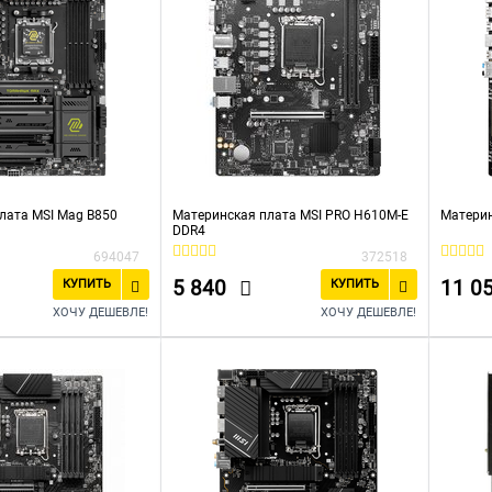
лата MSI Mag B850
Материнская плата MSI PRO H610M-E
Материн
DDR4
694047
372518
5 840
11 0
КУПИТЬ
КУПИТЬ
ХОЧУ ДЕШЕВЛЕ!
ХОЧУ ДЕШЕВЛЕ!