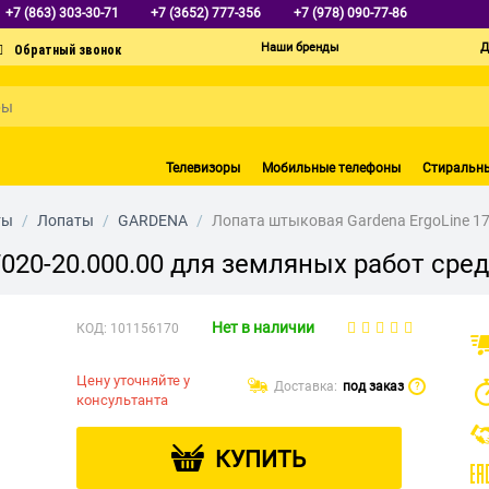
+7 (863) 303-30-71
+7 (3652) 777-356
+7 (978) 090-77-86
Наши бренды
Д
Телевизоры
Мобильные телефоны
Стиральн
ты
/
Лопаты
/
GARDENA
/
Лопата штыковая Gardena ErgoLine 17
020-20.000.00 для земляных работ сре
Нет в наличии
КОД:
101156170
Цену уточняйте у
Доставка:
под заказ
?
консультанта
КУПИТЬ