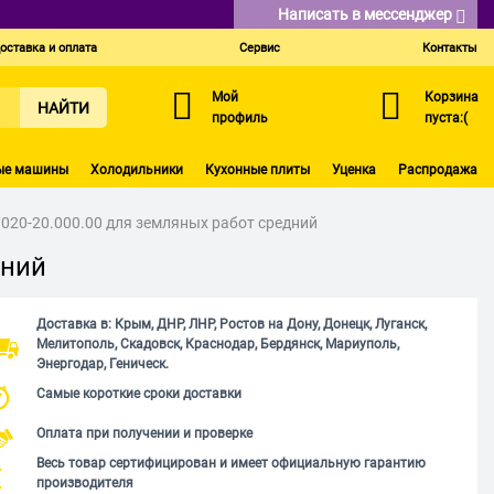
Написать в мессенджер
оставка и оплата
Сервис
Контакты
Мой
Корзина
НАЙТИ
профиль
пуста:(
ые машины
Холодильники
Кухонные плиты
Уценка
Распродажа
020-20.000.00 для земляных работ средний
дний
Доставка в: Крым, ДНР, ЛНР, Ростов на Дону, Донецк, Луганск,
Мелитополь, Скадовск, Краснодар, Бердянск, Мариуполь,
Энергодар, Геническ.
Самые короткие сроки доставки
Оплата при получении и проверке
Весь товар сертифицирован и имеет официальную гарантию
производителя