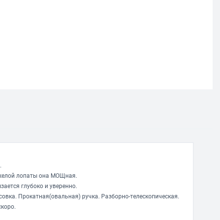
.
яжелой лопаты она МОЩная.
зается глубоко и уверенно.
совка. Прокатная(овальная) ручка. Разборно-телескопическая.
скоро.