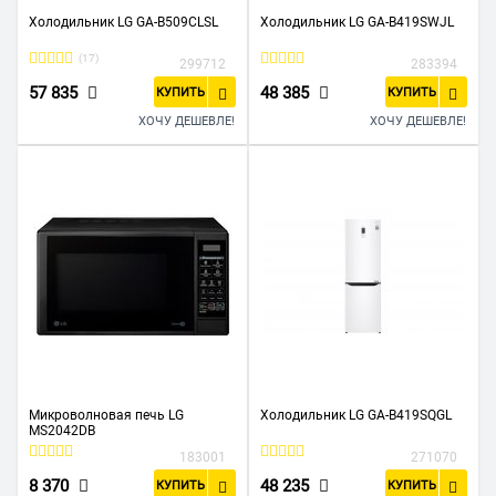
Холодильник LG GA-B509CLSL
Холодильник LG GA-B419SWJL
(17)
299712
283394
57 835
48 385
КУПИТЬ
КУПИТЬ
ХОЧУ ДЕШЕВЛЕ!
ХОЧУ ДЕШЕВЛЕ!
Микроволновая печь LG
Холодильник LG GA-B419SQGL
MS2042DB
183001
271070
8 370
48 235
КУПИТЬ
КУПИТЬ