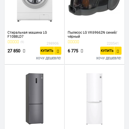
Стиральная машина LG
Пылесос LG VK69662N синий/
F10B8LD7
чёрный
(5)
298906
220541
27 850
6 775
КУПИТЬ
КУПИТЬ
ХОЧУ ДЕШЕВЛЕ!
ХОЧУ ДЕШЕВЛЕ!