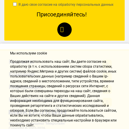
Я даю свое согласие на обработку
персональных данных
Присоединяйтесь!
Мы используем cookie
Контакты
Продолжая использовать наш cайт, Вы даете согласие на
обработку (в т.ч. с использованием систем сбора статистики,
например Яндекс.Метрика и других систем) файлов cookie, иных
Компания
пользовательских данных (например сведений о Вашем ip-
адресе, сведений о местоположении, типе устройства, времени
Информация
посещения страницы, сведений о ресурсах сети Интернет, с
которых были совершены переходы на наш сайт, сведения о
Ваших действиях на сайте и других сведений). Данная
Направления доставки
информация необходима для функционирования сайта,
проведения ретаргетинга и статистических исследований и
обзоров. Если Вы согласны, продолжайте пользоваться сайтом,
если Вы не хотите, чтобы Ваши данные обрабатывались,
необходимо установить специальные настройки в браузере или
Все права защищены "Микролайн"
покинуть сайт.
Copyright © 2002-2026