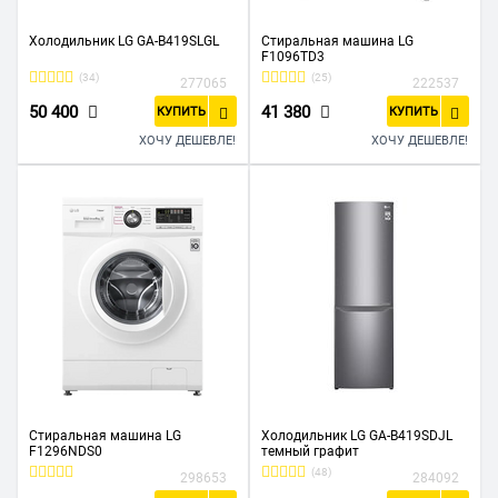
Холодильник LG GA-B419SLGL
Стиральная машина LG
F1096TD3
(34)
(25)
277065
222537
50 400
41 380
КУПИТЬ
КУПИТЬ
ХОЧУ ДЕШЕВЛЕ!
ХОЧУ ДЕШЕВЛЕ!
Стиральная машина LG
Холодильник LG GA-B419SDJL
F1296NDS0
темный графит
(48)
298653
284092