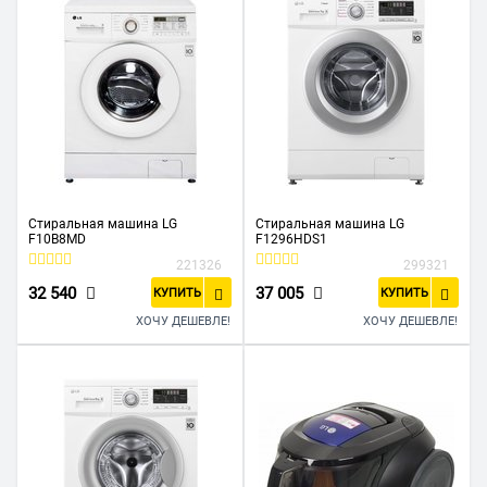
Стиральная машина LG
Стиральная машина LG
F10B8MD
F1296HDS1
221326
299321
32 540
37 005
КУПИТЬ
КУПИТЬ
ХОЧУ ДЕШЕВЛЕ!
ХОЧУ ДЕШЕВЛЕ!