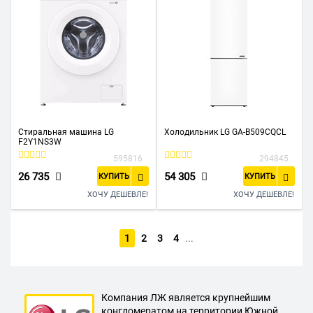
Стиральная машина LG
Холодильник LG GA-B509CQCL
F2Y1NS3W
595816
294845
26 735
54 305
КУПИТЬ
КУПИТЬ
ХОЧУ ДЕШЕВЛЕ!
ХОЧУ ДЕШЕВЛЕ!
1
2
3
4
...
Компания ЛЖ является крупнейшим
конгломератом на территории Южной