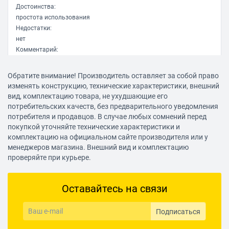
Достоинства:
простота использования
Недостатки:
нет
Комментарий:
компактность
Обратите внимание! Производитель оставляет за собой право
Владимир М.
изменять конструкцию, технические характеристики, внешний
05.02.2021, 13:41
вид, комплектацию товара, не ухудшающие его
потребительских качеств, без предварительного уведомления
потребителя и продавцов. В случае любых сомнений перед
покупкой уточняйте технические характеристики и
Достоинства:
комплектацию на официальном сайте производителя или у
Качество Супер
менеджеров магазина. Внешний вид и комплектацию
проверяйте при курьере.
Ва Ки
05.02.2021, 13:41
Оставайтесь на связи
Достоинства:
Подписаться
Прочный прорезиненный корпус, точный, соответствует
заявленным характеристикам. Со скидками и бонусами от Яндекс.