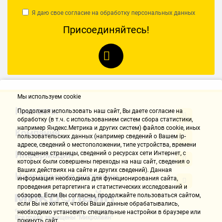
Маркета покупка стала не только нужной, но и очень выгодной!
Я даю свое согласие на обработку
персональных данных
Присоединяйтесь!
Роман З.
05.02.2021, 13:41
Достоинства:
нормальный аппарат
Мы используем cookie
20.11.2020, 09:42
Контакты
Продолжая использовать наш cайт, Вы даете согласие на
обработку (в т.ч. с использованием систем сбора статистики,
например Яндекс.Метрика и других систем) файлов cookie, иных
Компания
пользовательских данных (например сведений о Вашем ip-
Достоинства:
адресе, сведений о местоположении, типе устройства, времени
3 года гарантии, не смотря на заявленную дальность в 10 метров,
Информация
посещения страницы, сведений о ресурсах сети Интернет, с
на деле в помещении било более 20 метров при приглушенном
которых были совершены переходы на наш сайт, сведения о
Ваших действиях на сайте и других сведений). Данная
свете. Малая погрешность 3мм на 10м.
Направления доставки
информация необходима для функционирования сайта,
Недостатки:
проведения ретаргетинга и статистических исследований и
Не работает с приёмником лазера в сравнении с дешёвыми
обзоров. Если Вы согласны, продолжайте пользоваться сайтом,
китайскими аналогами и дорогой младшей Leica. Отсутствие
если Вы не хотите, чтобы Ваши данные обрабатывались,
пузырькового нивелира, чтобы примерно ровно его выставлять.
необходимо установить специальные настройки в браузере или
Все права защищены "Микролайн"
покинуть сайт.